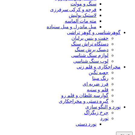
سنگ و مولت
فرچه و کرکی سرفرزی
لاستیک پولیش
مته مات الماسه
میل ماندرل و میل سنباده
گوهرشناسی و گوهر تراشی
چفت و پنس برلیان
دستگاه تراش سنگ
دیسک برش سنگ
لوازم سنگ شناسی
لوپ سنگ شناسی
مخراجکاری و قلم زنی
جعبه نگین
رنگ مینا
فرز ضربه ای
قلم و سنبه
گوارسه غلطان و قلم رو
گیره دستی و مخراجکاری
نورد و النگو سازی
چرخ زیگزاگ
نورد
نورد دستی
جستجو