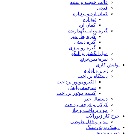
قالب خوشه و سنبه
قیچی
کمان اره و تیغ اره
تیغ اره
کمان اره
گیره و پایه نگهدارنده
گیره بغل میز
گیره دستی
گیره رو میزی
میل انگشتر و النگو
نقره/مس/برنج
پولیش کاری
ابزار و لوازم
دستگاه پرداخت
الکتروموتور پرداخت
ساچمه پولیش
کیسه موتور پرداخت
دستمال جیر
کرکی و فرچه پرداخت
مواد پرداخت و جلا
خرج کار زیورآلات
مدبر و قفل طوطی
دیسک برش سنگ
ذوب و جوش