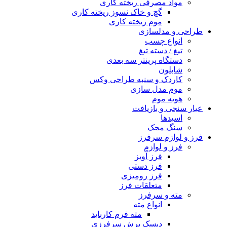
مواد مصرفی ریخته کاری
گچ و خاک نسوز ریخته کاری
موم ریخته کاری
طراحی و مدلسازی
انواع چسب
تیغ / دسته تیغ
دستگاه پرینتر سه بعدی
شابلون
کاردک و سنبه طراحی وکس
موم مدل سازی
هویه موم
عیار سنجی و بازیافت
اسیدها
سنگ محک
فرز و لوازم سرفرز
فرز و لوازم
فرز آویز
فرز دستی
فرز رومیزی
متعلقات فرز
مته و سرفرز
انواع مته
مته فرم کارباید
دیسک برش سرفرزی