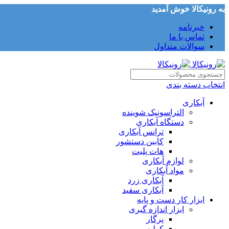
به رونیکالا خوش آمدید
خبرنامه
تماس با ما
سوالات متداول
انتخاب دسته بندی
آبکاری
التراسونیک شوینده
دستگاه آبکاری
ترانس آبکاری
کابین دستشور
هات پلیت
لوازم آبکاری
مواد آبکاری
آبکاری زرد
آبکاری سفید
ابزار کار دست و پایه
ابزار اندازه گیری
پرگار
کولیس