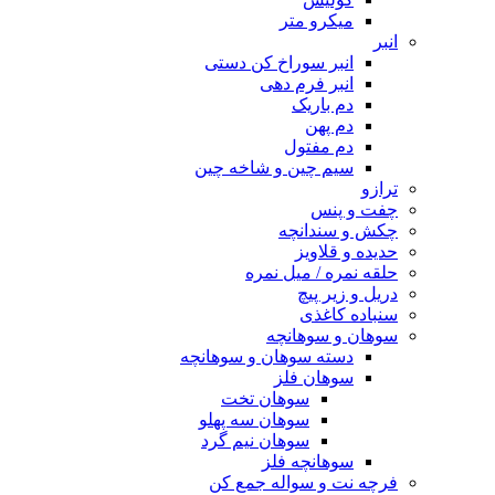
میکرو متر
انبر
انبر سوراخ کن دستی
انبر فرم دهی
دم باریک
دم پهن
دم مفتول
سیم چین و شاخه چین
ترازو
چفت و پنس
چکش و سندانچه
حدیده و قلاویز
حلقه نمره / میل نمره
دریل و زیر پیچ
سنباده کاغذی
سوهان و سوهانچه
دسته سوهان و سوهانچه
سوهان فلز
سوهان تخت
سوهان سه پهلو
سوهان نیم گرد
سوهانچه فلز
فرچه نت و سواله جمع کن