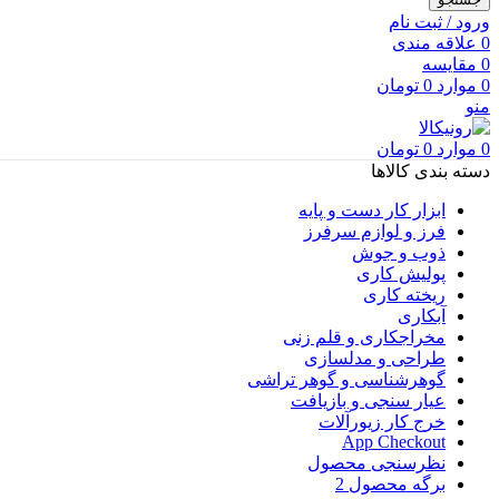
ورود / ثبت نام
0
علاقه مندی
0
مقایسه
0
موارد
0
تومان
منو
0
موارد
0
تومان
دسته بندی کالاها
ابزار کار دست و پایه
فرز و لوازم سرفرز
ذوب و جوش
پولیش کاری
ریخته کاری
آبکاری
مخراجکاری و قلم زنی
طراحی و مدلسازی
گوهرشناسی و گوهر تراشی
عیار سنجی و بازیافت
خرج کار زیورآلات
App Checkout
نظرسنجی محصول
برگه محصول 2