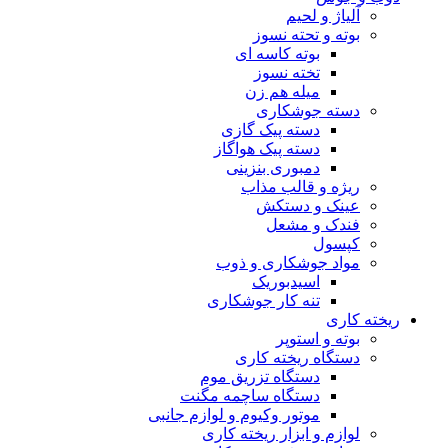
آلیاژ و لحیم
بوته و تحته نسوز
بوته کاسه ای
تخته نسوز
میله هم زن
دسته جوشکاری
دسته پیک گازی
دسته پیک هواگاز
دمبوری بنزینی
ریژه و قالب مذاب
عینک و دستکش
فندک و مشعل
کپسول
مواد جوشکاری و ذوب
اسیدبوریک
تنه کار جوشکاری
ریخته کاری
بوته و استوپر
دستگاه ریخته کاری
دستگاه تزریق موم
دستگاه ساچمه مگنت
موتور وکیوم و لوازم جانبی
لوازم و ابزار ریخته کاری