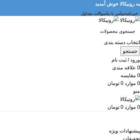
به رونیکالا خوش آمدید
خبرنامه
تماس با ما
سوالات متداول
انتخاب دسته بندی
جستجو
ورود / ثبت نام
0
علاقه مندی
0
مقایسه
0
موارد
0
تومان
منو
0
موارد
0
تومان
دسته بندی کالاها
پیشنهادات ویژه
تخفیفات