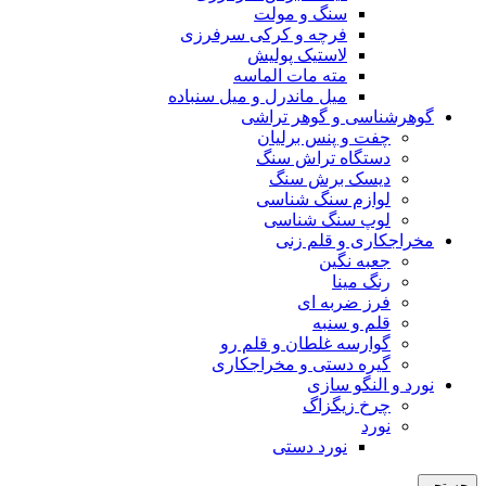
سنگ و مولت
فرچه و کرکی سرفرزی
لاستیک پولیش
مته مات الماسه
میل ماندرل و میل سنباده
گوهرشناسی و گوهر تراشی
چفت و پنس برلیان
دستگاه تراش سنگ
دیسک برش سنگ
لوازم سنگ شناسی
لوپ سنگ شناسی
مخراجکاری و قلم زنی
جعبه نگین
رنگ مینا
فرز ضربه ای
قلم و سنبه
گوارسه غلطان و قلم رو
گیره دستی و مخراجکاری
نورد و النگو سازی
چرخ زیگزاگ
نورد
نورد دستی
جستجو