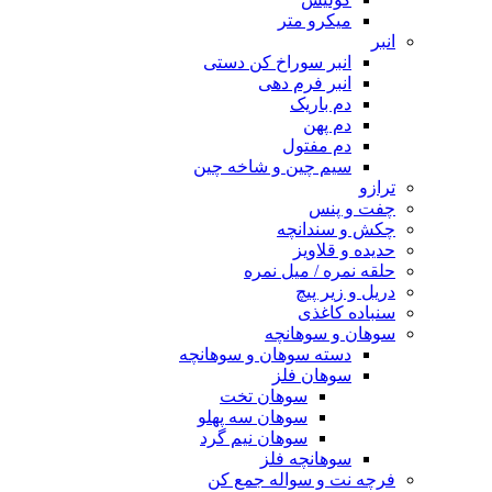
میکرو متر
انبر
انبر سوراخ کن دستی
انبر فرم دهی
دم باریک
دم پهن
دم مفتول
سیم چین و شاخه چین
ترازو
چفت و پنس
چکش و سندانچه
حدیده و قلاویز
حلقه نمره / میل نمره
دریل و زیر پیچ
سنباده کاغذی
سوهان و سوهانچه
دسته سوهان و سوهانچه
سوهان فلز
سوهان تخت
سوهان سه پهلو
سوهان نیم گرد
سوهانچه فلز
فرچه نت و سواله جمع کن