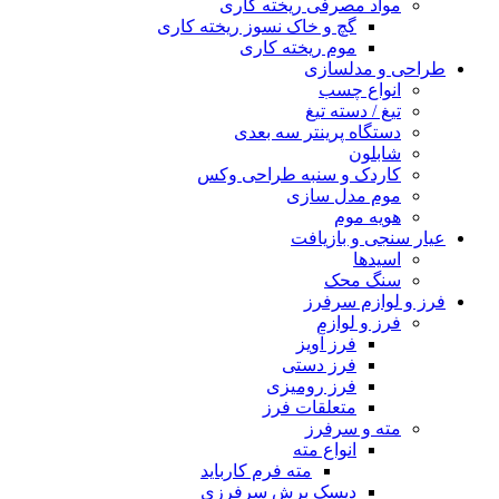
مواد مصرفی ریخته کاری
گچ و خاک نسوز ریخته کاری
موم ریخته کاری
طراحی و مدلسازی
انواع چسب
تیغ / دسته تیغ
دستگاه پرینتر سه بعدی
شابلون
کاردک و سنبه طراحی وکس
موم مدل سازی
هویه موم
عیار سنجی و بازیافت
اسیدها
سنگ محک
فرز و لوازم سرفرز
فرز و لوازم
فرز آویز
فرز دستی
فرز رومیزی
متعلقات فرز
مته و سرفرز
انواع مته
مته فرم کارباید
دیسک برش سرفرزی