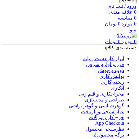
ورود / ثبت نام
0
علاقه مندی
0
مقایسه
0
موارد
0
تومان
منو
0
موارد
0
تومان
دسته بندی کالاها
ابزار کار دست و پایه
فرز و لوازم سرفرز
ذوب و جوش
پولیش کاری
ریخته کاری
آبکاری
مخراجکاری و قلم زنی
طراحی و مدلسازی
گوهرشناسی و گوهر تراشی
عیار سنجی و بازیافت
خرج کار زیورآلات
App Checkout
نظرسنجی محصول
برگه محصول 2