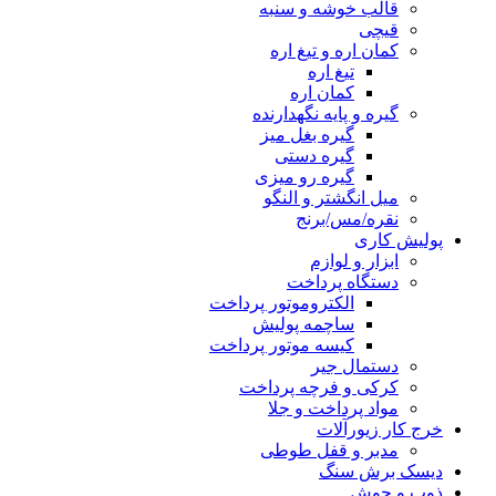
قالب خوشه و سنبه
قیچی
کمان اره و تیغ اره
تیغ اره
کمان اره
گیره و پایه نگهدارنده
گیره بغل میز
گیره دستی
گیره رو میزی
میل انگشتر و النگو
نقره/مس/برنج
پولیش کاری
ابزار و لوازم
دستگاه پرداخت
الکتروموتور پرداخت
ساچمه پولیش
کیسه موتور پرداخت
دستمال جیر
کرکی و فرچه پرداخت
مواد پرداخت و جلا
خرج کار زیورآلات
مدبر و قفل طوطی
دیسک برش سنگ
ذوب و جوش