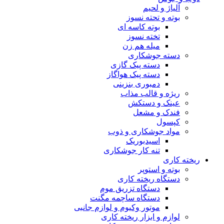
آلیاژ و لحیم
بوته و تحته نسوز
بوته کاسه ای
تخته نسوز
میله هم زن
دسته جوشکاری
دسته پیک گازی
دسته پیک هواگاز
دمبوری بنزینی
ریژه و قالب مذاب
عینک و دستکش
فندک و مشعل
کپسول
مواد جوشکاری و ذوب
اسیدبوریک
تنه کار جوشکاری
ریخته کاری
بوته و استوپر
دستگاه ریخته کاری
دستگاه تزریق موم
دستگاه ساچمه مگنت
موتور وکیوم و لوازم جانبی
لوازم و ابزار ریخته کاری