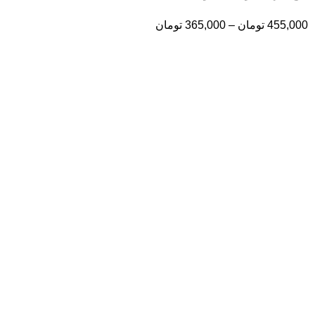
455,000
تومان
–
365,000
تومان