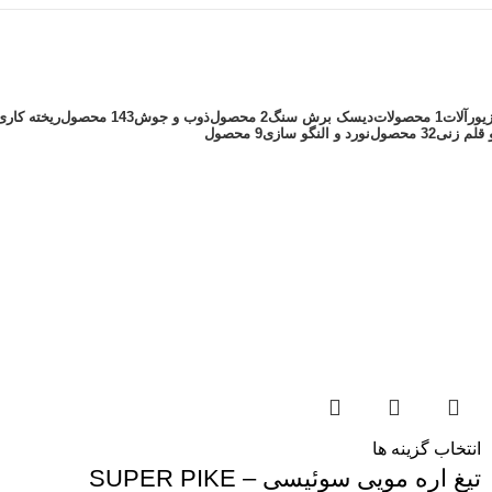
یورآلات
1 محصولات
دیسک برش سنگ
2 محصول
ذوب و جوش
143 محصول
ریخته کاری
 قلم زنی
32 محصول
نورد و النگو سازی
9 محصول
انتخاب گزینه ها
تیغ اره مویی سوئیسی – SUPER PIKE