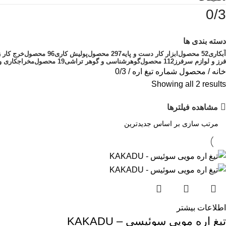
0/3
دسته بندی ها
آبکاری
52 محصول
ابزار کار دست و پایه
297 محصول
پولیش کاری
96 محصول
خرج کار ز
فرز و لوازم سرفرز
112 محصول
گوهرشناسی و گوهر تراشی
19 محصول
مخراجکاری و
خانه
محصول شماره تیغ اره
0/3
Showing all 2 results
مشاهده فیلترها
اطلاعات بیشتر
تیغ اره مویی سوئیسی – KAKADU