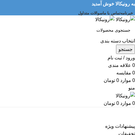
به رونیکالا خوش آمدید
خبرنامه
تماس با ما
سوالات متداول
انتخاب دسته بندی
جستجو
ورود / ثبت نام
0
علاقه مندی
0
مقایسه
0
موارد
0
تومان
منو
0
موارد
0
تومان
دسته بندی کالاها
پیشنهادات ویژه
تخفیفات