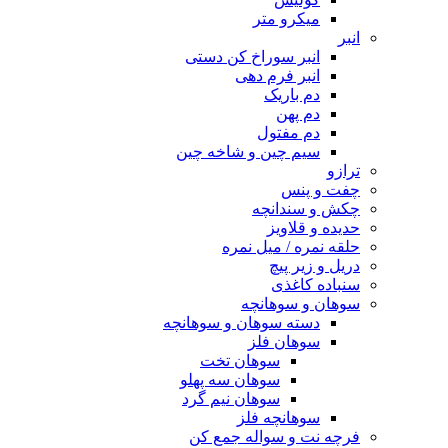
میکرو متر
انبر
انبر سوراخ کن دستی
انبر فرم دهی
دم باریک
دم پهن
دم مفتول
سیم چین و شاخه چین
ترازو
چفت و پنس
چکش و سندانچه
حدیده و قلاویز
حلقه نمره / میل نمره
دریل و زیر پیچ
سنباده کاغذی
سوهان و سوهانچه
دسته سوهان و سوهانچه
سوهان فلز
سوهان تخت
سوهان سه پهلو
سوهان نیم گرد
سوهانچه فلز
فرچه نت و سواله جمع کن