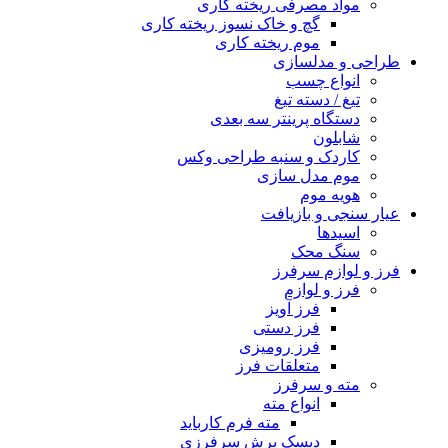
مواد مصرفی ریخته کاری
گچ و خاک نسوز ریخته کاری
موم ریخته کاری
طراحی و مدلسازی
انواع چسب
تیغ / دسته تیغ
دستگاه پرینتر سه بعدی
شابلون
کاردک و سنبه طراحی وکس
موم مدل سازی
هویه موم
عیار سنجی و بازیافت
اسیدها
سنگ محک
فرز و لوازم سرفرز
فرز و لوازم
فرز آویز
فرز دستی
فرز رومیزی
متعلقات فرز
مته و سرفرز
انواع مته
مته فرم کارباید
دیسک برش سرفرزی