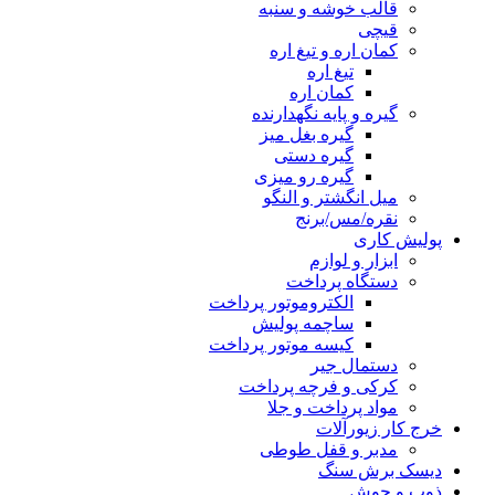
قالب خوشه و سنبه
قیچی
کمان اره و تیغ اره
تیغ اره
کمان اره
گیره و پایه نگهدارنده
گیره بغل میز
گیره دستی
گیره رو میزی
میل انگشتر و النگو
نقره/مس/برنج
پولیش کاری
ابزار و لوازم
دستگاه پرداخت
الکتروموتور پرداخت
ساچمه پولیش
کیسه موتور پرداخت
دستمال جیر
کرکی و فرچه پرداخت
مواد پرداخت و جلا
خرج کار زیورآلات
مدبر و قفل طوطی
دیسک برش سنگ
ذوب و جوش