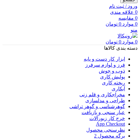
ورود / ثبت نام
0
علاقه مندی
0
مقایسه
0
موارد
0
تومان
منو
0
موارد
0
تومان
دسته بندی کالاها
ابزار کار دست و پایه
فرز و لوازم سرفرز
ذوب و جوش
پولیش کاری
ریخته کاری
آبکاری
مخراجکاری و قلم زنی
طراحی و مدلسازی
گوهرشناسی و گوهر تراشی
عیار سنجی و بازیافت
خرج کار زیورآلات
App Checkout
نظرسنجی محصول
برگه محصول 2