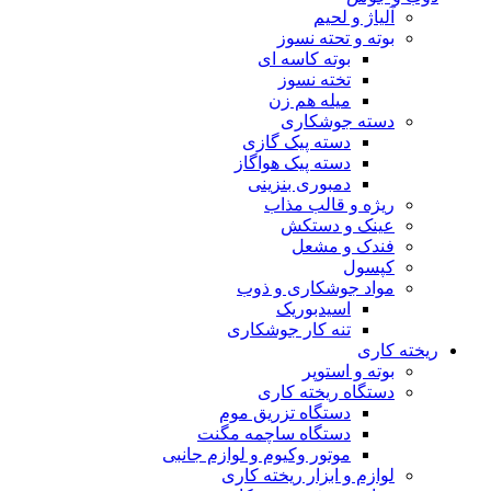
آلیاژ و لحیم
بوته و تحته نسوز
بوته کاسه ای
تخته نسوز
میله هم زن
دسته جوشکاری
دسته پیک گازی
دسته پیک هواگاز
دمبوری بنزینی
ریژه و قالب مذاب
عینک و دستکش
فندک و مشعل
کپسول
مواد جوشکاری و ذوب
اسیدبوریک
تنه کار جوشکاری
ریخته کاری
بوته و استوپر
دستگاه ریخته کاری
دستگاه تزریق موم
دستگاه ساچمه مگنت
موتور وکیوم و لوازم جانبی
لوازم و ابزار ریخته کاری