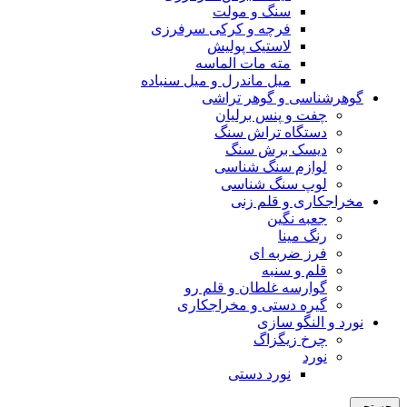
سنگ و مولت
فرچه و کرکی سرفرزی
لاستیک پولیش
مته مات الماسه
میل ماندرل و میل سنباده
گوهرشناسی و گوهر تراشی
چفت و پنس برلیان
دستگاه تراش سنگ
دیسک برش سنگ
لوازم سنگ شناسی
لوپ سنگ شناسی
مخراجکاری و قلم زنی
جعبه نگین
رنگ مینا
فرز ضربه ای
قلم و سنبه
گوارسه غلطان و قلم رو
گیره دستی و مخراجکاری
نورد و النگو سازی
چرخ زیگزاگ
نورد
نورد دستی
جستجو