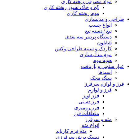
مواد مصرفی ریخته کاری
گچ و خاک نسوز ریخته کاری
موم ریخته کاری
طراحی و مدلسازی
انواع چسب
تیغ / دسته تیغ
دستگاه پرینتر سه بعدی
شابلون
کاردک و سنبه طراحی وکس
موم مدل سازی
هویه موم
عیار سنجی و بازیافت
اسیدها
سنگ محک
فرز و لوازم سرفرز
فرز و لوازم
فرز آویز
فرز دستی
فرز رومیزی
متعلقات فرز
مته و سرفرز
انواع مته
مته فرم کارباید
دیسک برش سرفرزی