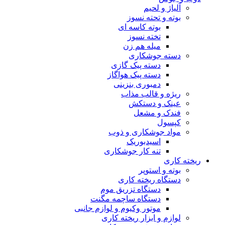
آلیاژ و لحیم
بوته و تحته نسوز
بوته کاسه ای
تخته نسوز
میله هم زن
دسته جوشکاری
دسته پیک گازی
دسته پیک هواگاز
دمبوری بنزینی
ریژه و قالب مذاب
عینک و دستکش
فندک و مشعل
کپسول
مواد جوشکاری و ذوب
اسیدبوریک
تنه کار جوشکاری
ریخته کاری
بوته و استوپر
دستگاه ریخته کاری
دستگاه تزریق موم
دستگاه ساچمه مگنت
موتور وکیوم و لوازم جانبی
لوازم و ابزار ریخته کاری