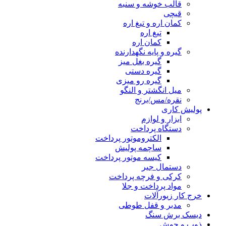
قالب خوشه و سنبه
قیچی
کمان اره و تیغ اره
تیغ اره
کمان اره
گیره و پایه نگهدارنده
گیره بغل میز
گیره دستی
گیره رو میزی
میل انگشتر و النگو
نقره/مس/برنج
پولیش کاری
ابزار و لوازم
دستگاه پرداخت
الکتروموتور پرداخت
ساچمه پولیش
کیسه موتور پرداخت
دستمال جیر
کرکی و فرچه پرداخت
مواد پرداخت و جلا
خرج کار زیورآلات
مدبر و قفل طوطی
دیسک برش سنگ
ذوب و جوش