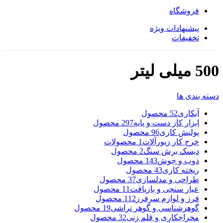
فروشگاه
پیشنهادات ویژه
تخفیفات
500 میلی لیتر
دسته بندی ها
آبکاری
52 محصول
ابزار کار دست و پایه
297 محصول
پولیش کاری
96 محصول
خرج کار زیورآلات
1 محصولات
دیسک برش سنگ
2 محصول
ذوب و جوش
143 محصول
ریخته کاری
43 محصول
طراحی و مدلسازی
37 محصول
عیار سنجی و بازیافت
11 محصول
فرز و لوازم سرفرز
112 محصول
گوهرشناسی و گوهر تراشی
19 محصول
مخراجکاری و قلم زنی
32 محصول