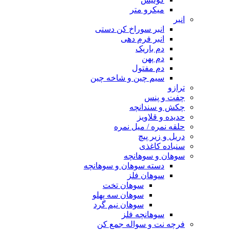
میکرو متر
انبر
انبر سوراخ کن دستی
انبر فرم دهی
دم باریک
دم پهن
دم مفتول
سیم چین و شاخه چین
ترازو
چفت و پنس
چکش و سندانچه
حدیده و قلاویز
حلقه نمره / میل نمره
دریل و زیر پیچ
سنباده کاغذی
سوهان و سوهانچه
دسته سوهان و سوهانچه
سوهان فلز
سوهان تخت
سوهان سه پهلو
سوهان نیم گرد
سوهانچه فلز
فرچه نت و سواله جمع کن