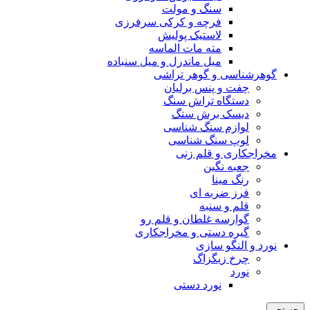
سنگ و مولت
فرچه و کرکی سرفرزی
لاستیک پولیش
مته مات الماسه
میل ماندرل و میل سنباده
گوهرشناسی و گوهر تراشی
چفت و پنس برلیان
دستگاه تراش سنگ
دیسک برش سنگ
لوازم سنگ شناسی
لوپ سنگ شناسی
مخراجکاری و قلم زنی
جعبه نگین
رنگ مینا
فرز ضربه ای
قلم و سنبه
گوارسه غلطان و قلم رو
گیره دستی و مخراجکاری
نورد و النگو سازی
چرخ زیگزاگ
نورد
نورد دستی
جستجو