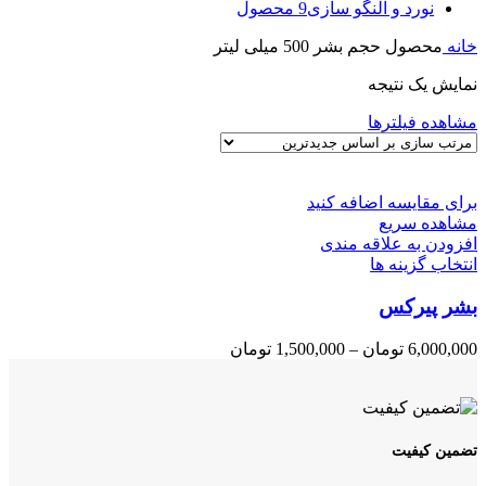
نورد و النگو سازی
9 محصول
خانه
محصول حجم بشر
500 میلی لیتر
نمایش یک نتیجه
مشاهده فیلترها
برای مقایسه اضافه کنید
مشاهده سریع
افزودن به علاقه مندی
این
انتخاب گزینه ها
محصول
بشر پیرکس
دارای
انواع
مختلفی
Price
6,000,000
تومان
–
1,500,000
تومان
می
range:
باشد.
1,500,000 تومان
through
گزینه
6,000,000 تومان
ها
ممکن
تضمین کیفیت
است