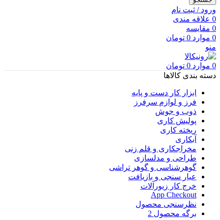
ورود / ثبت نام
0
علاقه مندی
0
مقایسه
0
موارد
0
تومان
منو
0
موارد
0
تومان
دسته بندی کالاها
ابزار کار دست و پایه
فرز و لوازم سرفرز
ذوب و جوش
پولیش کاری
ریخته کاری
آبکاری
مخراجکاری و قلم زنی
طراحی و مدلسازی
گوهرشناسی و گوهر تراشی
عیار سنجی و بازیافت
خرج کار زیورآلات
App Checkout
نظرسنجی محصول
برگه محصول 2