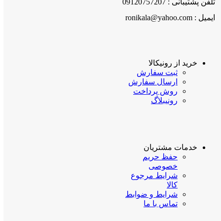
تلفن پشتیبانی : 09120757207
ایمیل : ronikala@yahoo.com
خرید از رونیکالا
ثبت سفارش
ارسال سفارش
روش پرداخت
رونیبلاگ
خدمات مشتریان
حفظ حریم
خصوصی
شرایط مرجوع
کالا
شرایط و ضوابط
تماس با ما