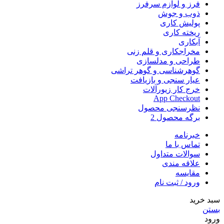
فرز و لوازم سرفرز
ذوب و جوش
پولیش کاری
ریخته کاری
آبکاری
مخراجکاری و قلم زنی
طراحی و مدلسازی
گوهرشناسی و گوهر تراشی
عیار سنجی و بازیافت
خرج کار زیورآلات
App Checkout
نظرسنجی محصول
برگه محصول 2
خبرنامه
تماس با ما
سوالات متداول
علاقه مندی
مقایسه
ورود / ثبت نام
سبد خرید
بستن
ورود