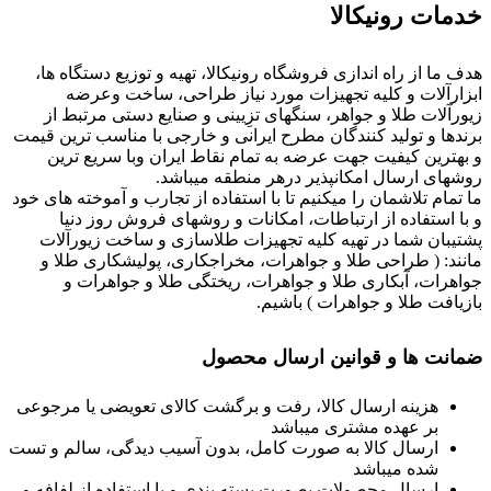
خدمات رونیکالا
هدف ما از راه اندازی فروشگاه رونیکالا، تهیه و توزیع دستگاه ها،
ابزارآلات و کلیه تجهیزات مورد نیاز طراحی، ساخت وعرضه
زیورآلات طلا و جواهر، سنگهای تزِیینی و صنایع دستی مرتبط از
برندها و تولید کنندگان مطرح ایرانی و خارجی با مناسب ترین قیمت
و بهترین کیفیت جهت عرضه به تمام نقاط ایران وبا سریع ترین
روشهای ارسال امکانپذیر درهر منطقه میباشد.
ما تمام تلاشمان را میکنیم تا با استفاده از تجارب و آموخته های خود
و با استفاده از ارتباطات، امکانات و روشهای فروش روز دنیا
پشتیبان شما در تهیه کلیه تجهیزات طلاسازی و ساخت زیورآلات
مانند: ( طراحی طلا و جواهرات، مخراجکاری، پولیشکاری طلا و
جواهرات، آبکاری طلا و جواهرات، ریختگی طلا و جواهرات و
بازیافت طلا و جواهرات ) باشیم.
ضمانت ها و قوانین ارسال محصول
هزینه ارسال کالا، رفت و برگشت کالای تعویضی یا مرجوعی
بر عهده مشتری میباشد
ارسال کالا به صورت کامل، بدون آسیب دیدگی، سالم و تست
شده میباشد
ارسال محصولات بصورت بسته بندی و با استفاده از لفافه و