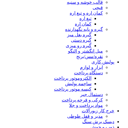
قالب خوشه و سنبه
قیچی
کمان اره و تیغ اره
تیغ اره
کمان اره
گیره و پایه نگهدارنده
گیره بغل میز
گیره دستی
گیره رو میزی
میل انگشتر و النگو
نقره/مس/برنج
پولیش کاری
ابزار و لوازم
دستگاه پرداخت
الکتروموتور پرداخت
ساچمه پولیش
کیسه موتور پرداخت
دستمال جیر
کرکی و فرچه پرداخت
مواد پرداخت و جلا
خرج کار زیورآلات
مدبر و قفل طوطی
دیسک برش سنگ
ذوب و جوش