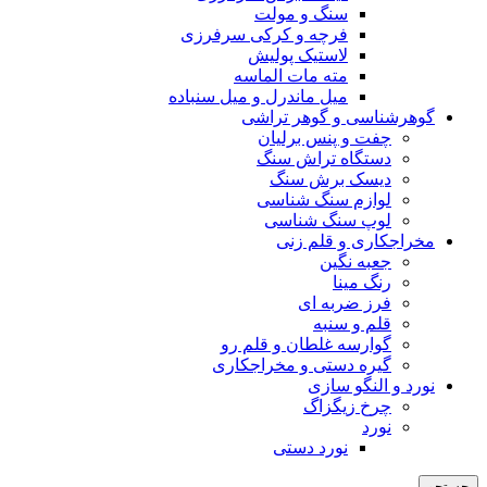
سنگ و مولت
فرچه و کرکی سرفرزی
لاستیک پولیش
مته مات الماسه
میل ماندرل و میل سنباده
گوهرشناسی و گوهر تراشی
چفت و پنس برلیان
دستگاه تراش سنگ
دیسک برش سنگ
لوازم سنگ شناسی
لوپ سنگ شناسی
مخراجکاری و قلم زنی
جعبه نگین
رنگ مینا
فرز ضربه ای
قلم و سنبه
گوارسه غلطان و قلم رو
گیره دستی و مخراجکاری
نورد و النگو سازی
چرخ زیگزاگ
نورد
نورد دستی
جستجو