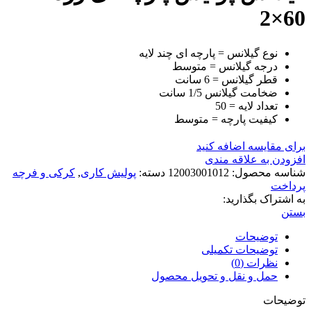
60×2
نوع گیلانس = پارچه ای چند لایه
درجه گیلانس = متوسط
قطر گیلانس = 6 سانت
ضخامت گیلانس 1/5 سانت
تعداد لایه = 50
کیفیت پارچه = متوسط
برای مقایسه اضافه کنید
افزودن به علاقه مندی
شناسه محصول:
12003001012
دسته:
پولیش کاری
,
کرکی و فرچه
پرداخت
به اشتراک بگذارید:
بستن
توضیحات
توضیحات تکمیلی
نظرات (0)
حمل و نقل و تحویل محصول
توضیحات