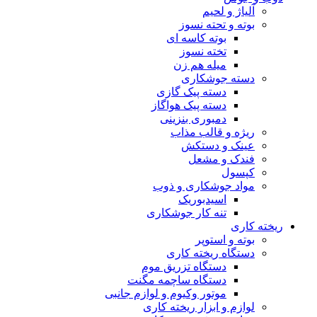
آلیاژ و لحیم
بوته و تحته نسوز
بوته کاسه ای
تخته نسوز
میله هم زن
دسته جوشکاری
دسته پیک گازی
دسته پیک هواگاز
دمبوری بنزینی
ریژه و قالب مذاب
عینک و دستکش
فندک و مشعل
کپسول
مواد جوشکاری و ذوب
اسیدبوریک
تنه کار جوشکاری
ریخته کاری
بوته و استوپر
دستگاه ریخته کاری
دستگاه تزریق موم
دستگاه ساچمه مگنت
موتور وکیوم و لوازم جانبی
لوازم و ابزار ریخته کاری