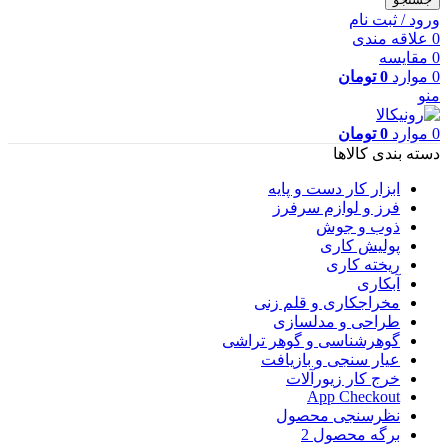
ورود / ثبت نام
0
علاقه مندی
0
مقایسه
0
موارد
0
تومان
منو
0
موارد
0
تومان
دسته بندی کالاها
ابزار کار دست و پایه
فرز و لوازم سرفرز
ذوب و جوش
پولیش کاری
ریخته کاری
آبکاری
مخراجکاری و قلم زنی
طراحی و مدلسازی
گوهرشناسی و گوهر تراشی
عیار سنجی و بازیافت
خرج کار زیورآلات
App Checkout
نظرسنجی محصول
برگه محصول 2