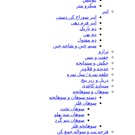
میکرو متر
انبر
انبر سوراخ کن دستی
انبر فرم دهی
دم باریک
دم پهن
دم مفتول
سیم چین و شاخه چین
ترازو
چفت و پنس
چکش و سندانچه
حدیده و قلاویز
حلقه نمره / میل نمره
دریل و زیر پیچ
سنباده کاغذی
سوهان و سوهانچه
دسته سوهان و سوهانچه
سوهان فلز
سوهان تخت
سوهان سه پهلو
سوهان نیم گرد
سوهانچه فلز
فرچه نت و سواله جمع کن