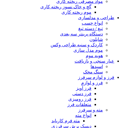
مواد مصرفی ریخته کاری
گچ و خاک نسوز ریخته کاری
موم ریخته کاری
طراحی و مدلسازی
انواع چسب
تیغ / دسته تیغ
دستگاه پرینتر سه بعدی
شابلون
کاردک و سنبه طراحی وکس
موم مدل سازی
هویه موم
عیار سنجی و بازیافت
اسیدها
سنگ محک
فرز و لوازم سرفرز
فرز و لوازم
فرز آویز
فرز دستی
فرز رومیزی
متعلقات فرز
مته و سرفرز
انواع مته
مته فرم کارباید
دیسک برش سرفرزی