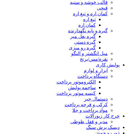
قالب خوشه و سنبه
قیچی
کمان اره و تیغ اره
تیغ اره
کمان اره
گیره و پایه نگهدارنده
گیره بغل میز
گیره دستی
گیره رو میزی
میل انگشتر و النگو
نقره/مس/برنج
پولیش کاری
ابزار و لوازم
دستگاه پرداخت
الکتروموتور پرداخت
ساچمه پولیش
کیسه موتور پرداخت
دستمال جیر
کرکی و فرچه پرداخت
مواد پرداخت و جلا
خرج کار زیورآلات
مدبر و قفل طوطی
دیسک برش سنگ
ذوب و جوش