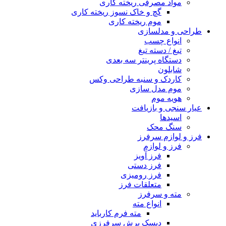
مواد مصرفی ریخته کاری
گچ و خاک نسوز ریخته کاری
موم ریخته کاری
طراحی و مدلسازی
انواع چسب
تیغ / دسته تیغ
دستگاه پرینتر سه بعدی
شابلون
کاردک و سنبه طراحی وکس
موم مدل سازی
هویه موم
عیار سنجی و بازیافت
اسیدها
سنگ محک
فرز و لوازم سرفرز
فرز و لوازم
فرز آویز
فرز دستی
فرز رومیزی
متعلقات فرز
مته و سرفرز
انواع مته
مته فرم کارباید
دیسک برش سرفرزی