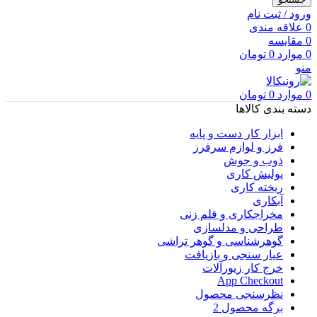
ورود / ثبت نام
0
علاقه مندی
0
مقایسه
0
موارد
0
تومان
منو
0
موارد
0
تومان
دسته بندی کالاها
ابزار کار دست و پایه
فرز و لوازم سرفرز
ذوب و جوش
پولیش کاری
ریخته کاری
آبکاری
مخراجکاری و قلم زنی
طراحی و مدلسازی
گوهرشناسی و گوهر تراشی
عیار سنجی و بازیافت
خرج کار زیورآلات
App Checkout
نظرسنجی محصول
برگه محصول 2