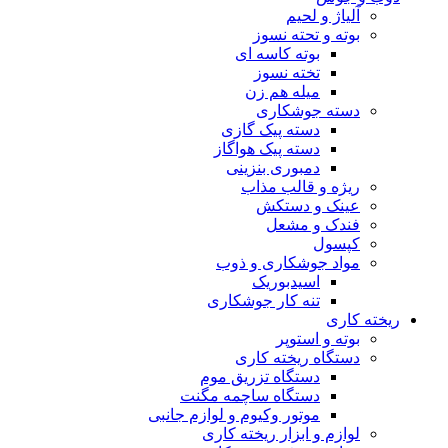
آلیاژ و لحیم
بوته و تحته نسوز
بوته کاسه ای
تخته نسوز
میله هم زن
دسته جوشکاری
دسته پیک گازی
دسته پیک هواگاز
دمبوری بنزینی
ریژه و قالب مذاب
عینک و دستکش
فندک و مشعل
کپسول
مواد جوشکاری و ذوب
اسیدبوریک
تنه کار جوشکاری
ریخته کاری
بوته و استوپر
دستگاه ریخته کاری
دستگاه تزریق موم
دستگاه ساچمه مگنت
موتور وکیوم و لوازم جانبی
لوازم و ابزار ریخته کاری