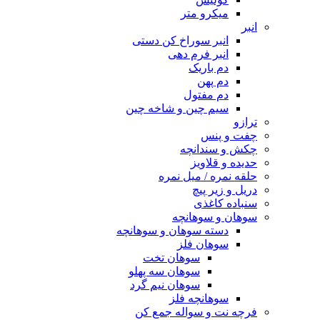
میکرو متر
انبر
انبر سوراخ کن دستی
انبر فرم دهی
دم باریک
دم پهن
دم مفتول
سیم چین و شاخه چین
ترازو
چفت و پنس
چکش و سندانچه
حدیده و قلاویز
حلقه نمره / میل نمره
دریل و زیر پیچ
سنباده کاغذی
سوهان و سوهانچه
دسته سوهان و سوهانچه
سوهان فلز
سوهان تخت
سوهان سه پهلو
سوهان نیم گرد
سوهانچه فلز
فرچه نت و سواله جمع کن