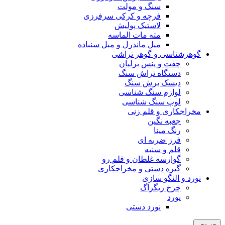
سنگ و مولت
فرچه و کرکی سرفرزی
لاستیک پولیش
مته مات الماسه
میل ماندرل و میل سنباده
گوهرشناسی و گوهر تراشی
چفت و پنس برلیان
دستگاه تراش سنگ
دیسک برش سنگ
لوازم سنگ شناسی
لوپ سنگ شناسی
مخراجکاری و قلم زنی
جعبه نگین
رنگ مینا
فرز ضربه ای
قلم و سنبه
گوارسه غلطان و قلم رو
گیره دستی و مخراجکاری
نورد و النگو سازی
چرخ زیگزاگ
نورد
نورد دستی
جستجو