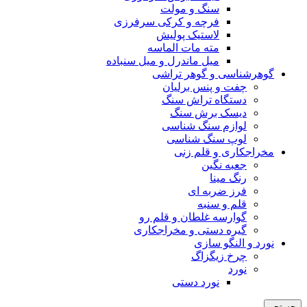
سنگ و مولت
فرچه و کرکی سرفرزی
لاستیک پولیش
مته مات الماسه
میل ماندرل و میل سنباده
گوهرشناسی و گوهر تراشی
چفت و پنس برلیان
دستگاه تراش سنگ
دیسک برش سنگ
لوازم سنگ شناسی
لوپ سنگ شناسی
مخراجکاری و قلم زنی
جعبه نگین
رنگ مینا
فرز ضربه ای
قلم و سنبه
گوارسه غلطان و قلم رو
گیره دستی و مخراجکاری
نورد و النگو سازی
چرخ زیگزاگ
نورد
نورد دستی
جستجو