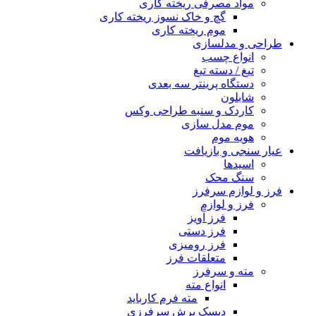
مواد مصرفی ریخته کاری
گچ و خاک نسوز ریخته کاری
موم ریخته کاری
طراحی و مدلسازی
انواع چسب
تیغ / دسته تیغ
دستگاه پرینتر سه بعدی
شابلون
کاردک و سنبه طراحی وکس
موم مدل سازی
هویه موم
عیار سنجی و بازیافت
اسیدها
سنگ محک
فرز و لوازم سرفرز
فرز و لوازم
فرز آویز
فرز دستی
فرز رومیزی
متعلقات فرز
مته و سرفرز
انواع مته
مته فرم کارباید
دیسک برش سرفرزی