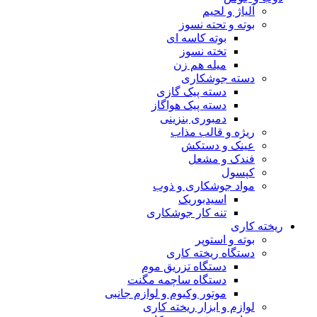
آلیاژ و لحیم
بوته و تحته نسوز
بوته کاسه ای
تخته نسوز
میله هم زن
دسته جوشکاری
دسته پیک گازی
دسته پیک هواگاز
دمبوری بنزینی
ریژه و قالب مذاب
عینک و دستکش
فندک و مشعل
کپسول
مواد جوشکاری و ذوب
اسیدبوریک
تنه کار جوشکاری
ریخته کاری
بوته و استوپر
دستگاه ریخته کاری
دستگاه تزریق موم
دستگاه ساچمه مگنت
موتور وکیوم و لوازم جانبی
لوازم و ابزار ریخته کاری