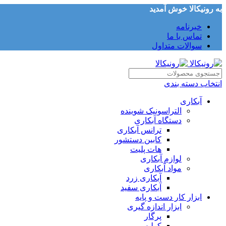
به رونیکالا خوش آمدید
خبرنامه
تماس با ما
سوالات متداول
انتخاب دسته بندی
آبکاری
التراسونیک شوینده
دستگاه آبکاری
ترانس آبکاری
کابین دستشور
هات پلیت
لوازم آبکاری
مواد آبکاری
آبکاری زرد
آبکاری سفید
ابزار کار دست و پایه
ابزار اندازه گیری
پرگار
کولیس