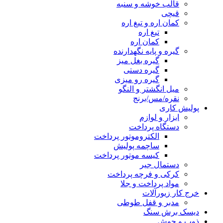
قالب خوشه و سنبه
قیچی
کمان اره و تیغ اره
تیغ اره
کمان اره
گیره و پایه نگهدارنده
گیره بغل میز
گیره دستی
گیره رو میزی
میل انگشتر و النگو
نقره/مس/برنج
پولیش کاری
ابزار و لوازم
دستگاه پرداخت
الکتروموتور پرداخت
ساچمه پولیش
کیسه موتور پرداخت
دستمال جیر
کرکی و فرچه پرداخت
مواد پرداخت و جلا
خرج کار زیورآلات
مدبر و قفل طوطی
دیسک برش سنگ
ذوب و جوش