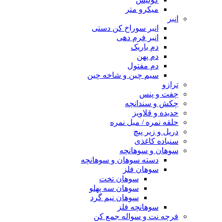
میکرو متر
انبر
انبر سوراخ کن دستی
انبر فرم دهی
دم باریک
دم پهن
دم مفتول
سیم چین و شاخه چین
ترازو
چفت و پنس
چکش و سندانچه
حدیده و قلاویز
حلقه نمره / میل نمره
دریل و زیر پیچ
سنباده کاغذی
سوهان و سوهانچه
دسته سوهان و سوهانچه
سوهان فلز
سوهان تخت
سوهان سه پهلو
سوهان نیم گرد
سوهانچه فلز
فرچه نت و سواله جمع کن