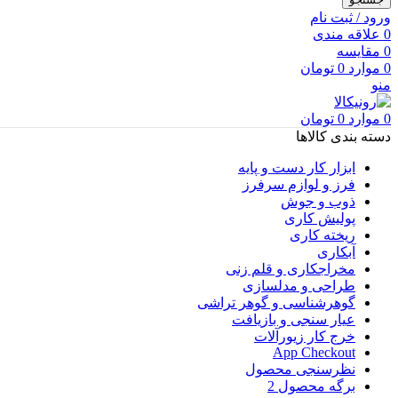
ورود / ثبت نام
0
علاقه مندی
0
مقایسه
0
موارد
0
تومان
منو
0
موارد
0
تومان
دسته بندی کالاها
ابزار کار دست و پایه
فرز و لوازم سرفرز
ذوب و جوش
پولیش کاری
ریخته کاری
آبکاری
مخراجکاری و قلم زنی
طراحی و مدلسازی
گوهرشناسی و گوهر تراشی
عیار سنجی و بازیافت
خرج کار زیورآلات
App Checkout
نظرسنجی محصول
برگه محصول 2