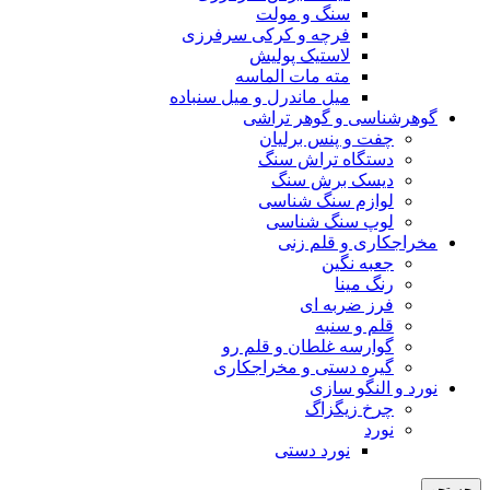
سنگ و مولت
فرچه و کرکی سرفرزی
لاستیک پولیش
مته مات الماسه
میل ماندرل و میل سنباده
گوهرشناسی و گوهر تراشی
چفت و پنس برلیان
دستگاه تراش سنگ
دیسک برش سنگ
لوازم سنگ شناسی
لوپ سنگ شناسی
مخراجکاری و قلم زنی
جعبه نگین
رنگ مینا
فرز ضربه ای
قلم و سنبه
گوارسه غلطان و قلم رو
گیره دستی و مخراجکاری
نورد و النگو سازی
چرخ زیگزاگ
نورد
نورد دستی
جستجو