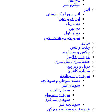
میکرو متر
انبر
انبر سوراخ کن دستی
انبر فرم دهی
دم باریک
دم پهن
دم مفتول
سیم چین و شاخه چین
ترازو
چفت و پنس
چکش و سندانچه
حدیده و قلاویز
حلقه نمره / میل نمره
دریل و زیر پیچ
سنباده کاغذی
سوهان و سوهانچه
دسته سوهان و سوهانچه
سوهان فلز
سوهان تخت
سوهان سه پهلو
سوهان نیم گرد
سوهانچه فلز
فرچه نت و سواله جمع کن