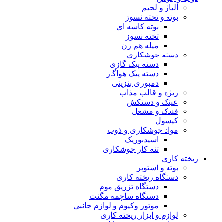
آلیاژ و لحیم
بوته و تحته نسوز
بوته کاسه ای
تخته نسوز
میله هم زن
دسته جوشکاری
دسته پیک گازی
دسته پیک هواگاز
دمبوری بنزینی
ریژه و قالب مذاب
عینک و دستکش
فندک و مشعل
کپسول
مواد جوشکاری و ذوب
اسیدبوریک
تنه کار جوشکاری
ریخته کاری
بوته و استوپر
دستگاه ریخته کاری
دستگاه تزریق موم
دستگاه ساچمه مگنت
موتور وکیوم و لوازم جانبی
لوازم و ابزار ریخته کاری