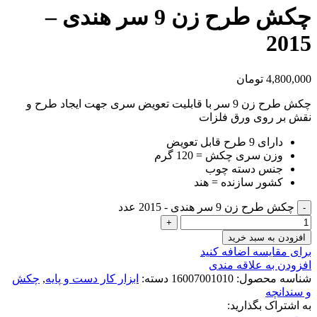
چکش طرح زن 9 سر هندی –
2015
4,800,000
تومان
چکش طرح زن 9 سر با قابلیت تعویض سری جهت ایجاد طرح و
نقش بر روی ورق فلزات
دارای 9 طرح قابل تعویض
وزن سری چکش = 120 گرم
جنس دسته چوب
کشور سازنده = هند
چکش طرح زن 9 سر هندی - 2015 عدد
افزودن به سبد خرید
برای مقایسه اضافه کنید
افزودن به علاقه مندی
شناسه محصول:
16007001010
دسته:
ابزار کار دست و پایه
,
چکش
و سندانچه
به اشتراک بگذارید: