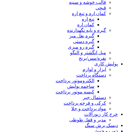
قالب خوشه و سنبه
قیچی
کمان اره و تیغ اره
تیغ اره
کمان اره
گیره و پایه نگهدارنده
گیره بغل میز
گیره دستی
گیره رو میزی
میل انگشتر و النگو
نقره/مس/برنج
پولیش کاری
ابزار و لوازم
دستگاه پرداخت
الکتروموتور پرداخت
ساچمه پولیش
کیسه موتور پرداخت
دستمال جیر
کرکی و فرچه پرداخت
مواد پرداخت و جلا
خرج کار زیورآلات
مدبر و قفل طوطی
دیسک برش سنگ
ذوب و جوش