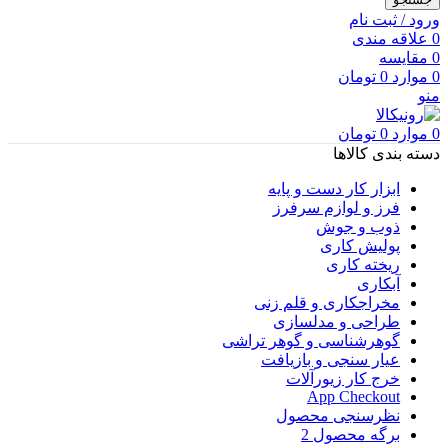
ورود / ثبت نام
0
علاقه مندی
0
مقایسه
0
موارد
0
تومان
منو
0
موارد
0
تومان
دسته بندی کالاها
ابزار کار دست و پایه
فرز و لوازم سرفرز
ذوب و جوش
پولیش کاری
ریخته کاری
آبکاری
مخراجکاری و قلم زنی
طراحی و مدلسازی
گوهرشناسی و گوهر تراشی
عیار سنجی و بازیافت
خرج کار زیورآلات
App Checkout
نظرسنجی محصول
برگه محصول 2