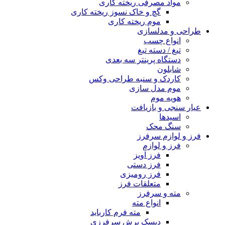
مواد مصرفی ریخته کاری
گچ و خاک نسوز ریخته کاری
موم ریخته کاری
طراحی و مدلسازی
انواع چسب
تیغ / دسته تیغ
دستگاه پرینتر سه بعدی
شابلون
کاردک و سنبه طراحی وکس
موم مدل سازی
هویه موم
عیار سنجی و بازیافت
اسیدها
سنگ محک
فرز و لوازم سرفرز
فرز و لوازم
فرز آویز
فرز دستی
فرز رومیزی
متعلقات فرز
مته و سرفرز
انواع مته
مته فرم کارباید
دیسک برش سرفرزی