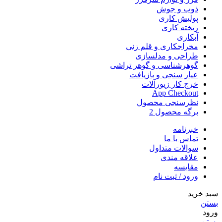
ذوب و جوش
پولیش کاری
ریخته کاری
آبکاری
مخراجکاری و قلم زنی
طراحی و مدلسازی
گوهرشناسی و گوهر تراشی
عیار سنجی و بازیافت
خرج کار زیورآلات
App Checkout
نظرسنجی محصول
برگه محصول 2
خبرنامه
تماس با ما
سوالات متداول
علاقه مندی
مقایسه
ورود / ثبت نام
سبد خرید
بستن
ورود
بستن