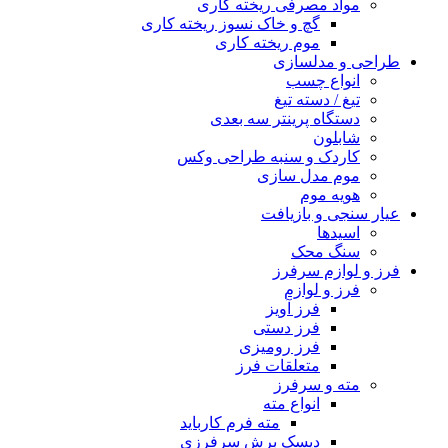
مواد مصرفی ریخته کاری
گچ و خاک نسوز ریخته کاری
موم ریخته کاری
طراحی و مدلسازی
انواع چسب
تیغ / دسته تیغ
دستگاه پرینتر سه بعدی
شابلون
کاردک و سنبه طراحی وکس
موم مدل سازی
هویه موم
عیار سنجی و بازیافت
اسیدها
سنگ محک
فرز و لوازم سرفرز
فرز و لوازم
فرز آویز
فرز دستی
فرز رومیزی
متعلقات فرز
مته و سرفرز
انواع مته
مته فرم کارباید
دیسک برش سرفرزی