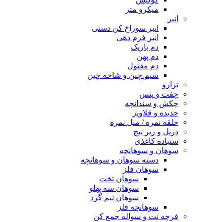
میکرو متر
انبر
انبر سوراخ کن دستی
انبر فرم دهی
دم باریک
دم پهن
دم مفتول
سیم چین و شاخه چین
ترازو
چفت و پنس
چکش و سندانچه
حدیده و قلاویز
حلقه نمره / میل نمره
دریل و زیر پیچ
سنباده کاغذی
سوهان و سوهانچه
دسته سوهان و سوهانچه
سوهان فلز
سوهان تخت
سوهان سه پهلو
سوهان نیم گرد
سوهانچه فلز
فرچه نت و سواله جمع کن