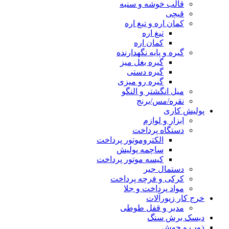
قالب خوشه و سنبه
قیچی
کمان اره و تیغ اره
تیغ اره
کمان اره
گیره و پایه نگهدارنده
گیره بغل میز
گیره دستی
گیره رو میزی
میل انگشتر و النگو
نقره/مس/برنج
پولیش کاری
ابزار و لوازم
دستگاه پرداخت
الکتروموتور پرداخت
ساچمه پولیش
کیسه موتور پرداخت
دستمال جیر
کرکی و فرچه پرداخت
مواد پرداخت و جلا
خرج کار زیورآلات
مدبر و قفل طوطی
دیسک برش سنگ
ذوب و جوش