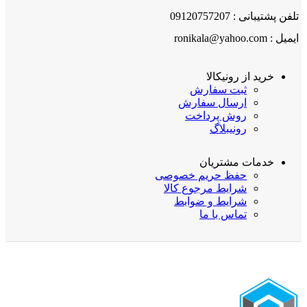
تلفن پشتیبانی : 09120757207
ایمیل : ronikala@yahoo.com
خرید از رونیکالا
ثبت سفارش
ارسال سفارش
روش پرداخت
رونیبلاگ
خدمات مشتریان
حفظ حریم خصوصی
شرایط مرجوع کالا
شرایط و ضوابط
تماس با ما