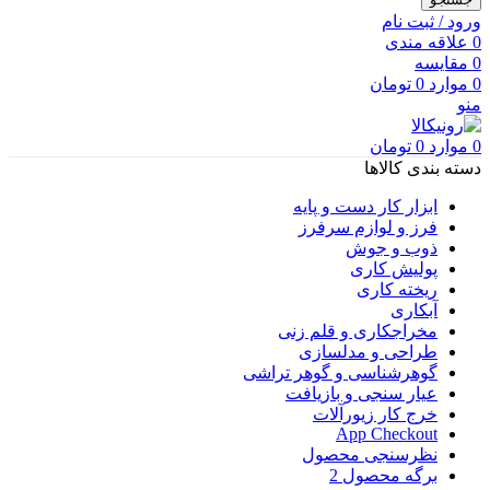
ورود / ثبت نام
0
علاقه مندی
0
مقایسه
0
موارد
0
تومان
منو
0
موارد
0
تومان
دسته بندی کالاها
ابزار کار دست و پایه
فرز و لوازم سرفرز
ذوب و جوش
پولیش کاری
ریخته کاری
آبکاری
مخراجکاری و قلم زنی
طراحی و مدلسازی
گوهرشناسی و گوهر تراشی
عیار سنجی و بازیافت
خرج کار زیورآلات
App Checkout
نظرسنجی محصول
برگه محصول 2