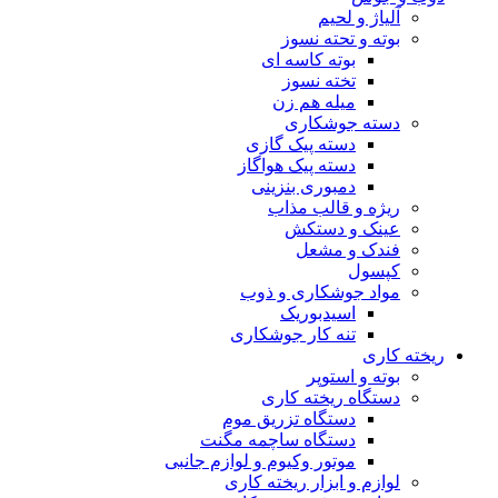
آلیاژ و لحیم
بوته و تحته نسوز
بوته کاسه ای
تخته نسوز
میله هم زن
دسته جوشکاری
دسته پیک گازی
دسته پیک هواگاز
دمبوری بنزینی
ریژه و قالب مذاب
عینک و دستکش
فندک و مشعل
کپسول
مواد جوشکاری و ذوب
اسیدبوریک
تنه کار جوشکاری
ریخته کاری
بوته و استوپر
دستگاه ریخته کاری
دستگاه تزریق موم
دستگاه ساچمه مگنت
موتور وکیوم و لوازم جانبی
لوازم و ابزار ریخته کاری