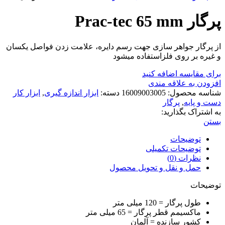
پرگار Prac-tec 65 mm
از پرگار جواهر سازی جهت رسم دایره، علامت زدن فواصل یکسان
و غیره بر روی فلزاستفاده میشود
برای مقایسه اضافه کنید
افزودن به علاقه مندی
شناسه محصول:
16009003005
دسته:
ابزار اندازه گیری
,
ابزار کار
دست و پایه
,
پرگار
به اشتراک بگذارید:
بستن
توضیحات
توضیحات تکمیلی
نظرات (0)
حمل و نقل و تحویل محصول
توضیحات
طول پرگار = 120 میلی متر
ماکسیمم قطر پرگار = 65 میلی متر
کشور سازنده = آلمان