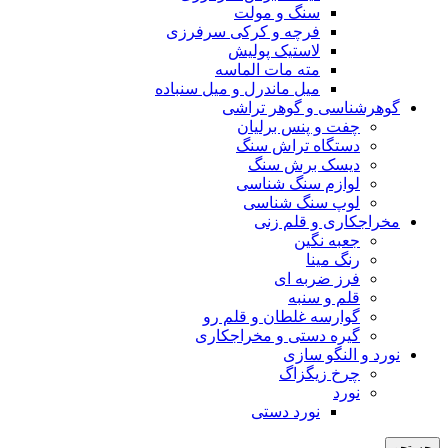
سنگ و مولت
فرچه و کرکی سرفرزی
لاستیک پولیش
مته مات الماسه
میل ماندرل و میل سنباده
گوهرشناسی و گوهر تراشی
چفت و پنس برلیان
دستگاه تراش سنگ
دیسک برش سنگ
لوازم سنگ شناسی
لوپ سنگ شناسی
مخراجکاری و قلم زنی
جعبه نگین
رنگ مینا
فرز ضربه ای
قلم و سنبه
گوارسه غلطان و قلم رو
گیره دستی و مخراجکاری
نورد و النگو سازی
چرخ زیگزاگ
نورد
نورد دستی
جستجو