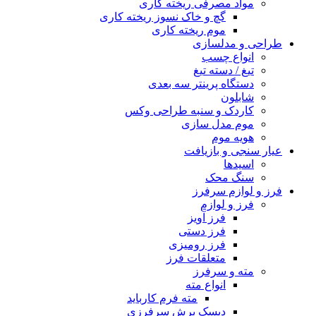
مواد مصرفی ریخته کاری
گچ و خاک نسوز ریخته کاری
موم ریخته کاری
طراحی و مدلسازی
انواع چسب
تیغ / دسته تیغ
دستگاه پرینتر سه بعدی
شابلون
کاردک و سنبه طراحی وکس
موم مدل سازی
هویه موم
عیار سنجی و بازیافت
اسیدها
سنگ محک
فرز و لوازم سرفرز
فرز و لوازم
فرز آویز
فرز دستی
فرز رومیزی
متعلقات فرز
مته و سرفرز
انواع مته
مته فرم کارباید
دیسک برش سرفرزی