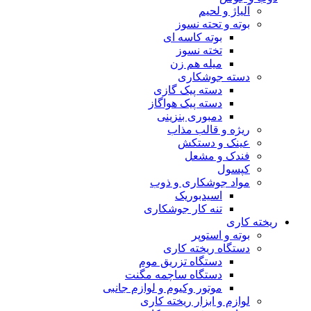
آلیاژ و لحیم
بوته و تحته نسوز
بوته کاسه ای
تخته نسوز
میله هم زن
دسته جوشکاری
دسته پیک گازی
دسته پیک هواگاز
دمبوری بنزینی
ریژه و قالب مذاب
عینک و دستکش
فندک و مشعل
کپسول
مواد جوشکاری و ذوب
اسیدبوریک
تنه کار جوشکاری
ریخته کاری
بوته و استوپر
دستگاه ریخته کاری
دستگاه تزریق موم
دستگاه ساچمه مگنت
موتور وکیوم و لوازم جانبی
لوازم و ابزار ریخته کاری