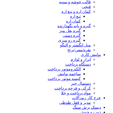
قالب خوشه و سنبه
قیچی
کمان اره و تیغ اره
تیغ اره
کمان اره
گیره و پایه نگهدارنده
گیره بغل میز
گیره دستی
گیره رو میزی
میل انگشتر و النگو
نقره/مس/برنج
پولیش کاری
ابزار و لوازم
دستگاه پرداخت
الکتروموتور پرداخت
ساچمه پولیش
کیسه موتور پرداخت
دستمال جیر
کرکی و فرچه پرداخت
مواد پرداخت و جلا
خرج کار زیورآلات
مدبر و قفل طوطی
دیسک برش سنگ
ذوب و جوش