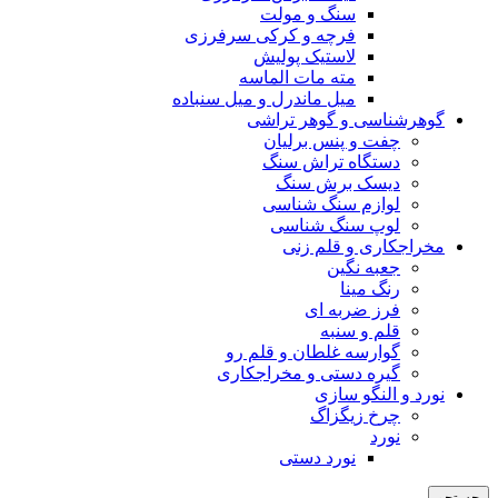
سنگ و مولت
فرچه و کرکی سرفرزی
لاستیک پولیش
مته مات الماسه
میل ماندرل و میل سنباده
گوهرشناسی و گوهر تراشی
چفت و پنس برلیان
دستگاه تراش سنگ
دیسک برش سنگ
لوازم سنگ شناسی
لوپ سنگ شناسی
مخراجکاری و قلم زنی
جعبه نگین
رنگ مینا
فرز ضربه ای
قلم و سنبه
گوارسه غلطان و قلم رو
گیره دستی و مخراجکاری
نورد و النگو سازی
چرخ زیگزاگ
نورد
نورد دستی
جستجو