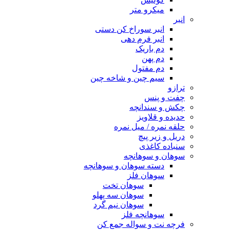
میکرو متر
انبر
انبر سوراخ کن دستی
انبر فرم دهی
دم باریک
دم پهن
دم مفتول
سیم چین و شاخه چین
ترازو
چفت و پنس
چکش و سندانچه
حدیده و قلاویز
حلقه نمره / میل نمره
دریل و زیر پیچ
سنباده کاغذی
سوهان و سوهانچه
دسته سوهان و سوهانچه
سوهان فلز
سوهان تخت
سوهان سه پهلو
سوهان نیم گرد
سوهانچه فلز
فرچه نت و سواله جمع کن