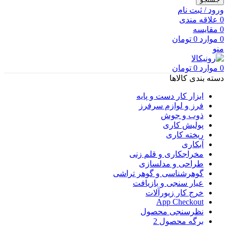
ورود / ثبت نام
0
علاقه مندی
0
مقایسه
0
موارد
0
تومان
منو
0
موارد
0
تومان
دسته بندی کالاها
ابزار کار دست و پایه
فرز و لوازم سرفرز
ذوب و جوش
پولیش کاری
ریخته کاری
آبکاری
مخراجکاری و قلم زنی
طراحی و مدلسازی
گوهرشناسی و گوهر تراشی
عیار سنجی و بازیافت
خرج کار زیورآلات
App Checkout
نظرسنجی محصول
برگه محصول 2