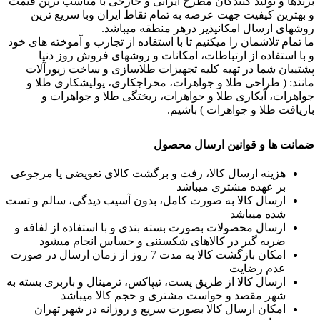
برندها و تولید کنندگان مطرح ایرانی و خارجی با مناسب ترین قیمت
و بهترین کیفیت جهت عرضه به تمام نقاط ایران وبا سریع ترین
روشهای ارسال امکانپذیر درهر منطقه میباشد.
ما تمام تلاشمان را میکنیم تا با استفاده از تجارب و آموخته های خود
و با استفاده از ارتباطات، امکانات و روشهای فروش روز دنیا
پشتیبان شما در تهیه کلیه تجهیزات طلاسازی و ساخت زیورآلات
مانند: ( طراحی طلا و جواهرات، مخراجکاری، پولیشکاری طلا و
جواهرات، آبکاری طلا و جواهرات، ریختگی طلا و جواهرات و
بازیافت طلا و جواهرات ) باشیم.
ضمانت ها و قوانین ارسال محصول
هزینه ارسال کالا، رفت و برگشت کالای تعویضی یا مرجوعی
بر عهده مشتری میباشد
ارسال کالا به صورت کامل، بدون آسیب دیدگی، سالم و تست
شده میباشد
ارسال محصولات بصورت بسته بندی و با استفاده از لفافه و
ضربه گیر در کالاهای شکستنی و حساس انجام میشود
امکان بازگشت کالا به مدت 7 روز از زمان ارسال در صورت
عدم رضایت
ارسال کالا از طریق پست، تیپاکس، ترمینال و باربری بسته به
شهر مقصد و خواست مشتری و حجم کالا میباشد
امکان ارسال کالا بصورت سریع و روزانه در شهر تهران