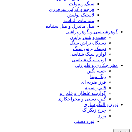
سنگ و مولت
فرچه و کرکی سرفرزی
لاستیک پولیش
مته مات الماسه
میل ماندرل و میل سنباده
گوهرشناسی و گوهر تراشی
چفت و پنس برلیان
دستگاه تراش سنگ
دیسک برش سنگ
لوازم سنگ شناسی
لوپ سنگ شناسی
مخراجکاری و قلم زنی
جعبه نگین
رنگ مینا
فرز ضربه ای
قلم و سنبه
گوارسه غلطان و قلم رو
گیره دستی و مخراجکاری
نورد و النگو سازی
چرخ زیگزاگ
نورد
نورد دستی
جستجو