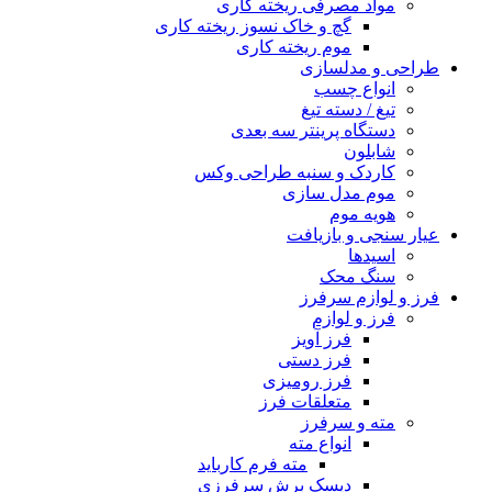
مواد مصرفی ریخته کاری
گچ و خاک نسوز ریخته کاری
موم ریخته کاری
طراحی و مدلسازی
انواع چسب
تیغ / دسته تیغ
دستگاه پرینتر سه بعدی
شابلون
کاردک و سنبه طراحی وکس
موم مدل سازی
هویه موم
عیار سنجی و بازیافت
اسیدها
سنگ محک
فرز و لوازم سرفرز
فرز و لوازم
فرز آویز
فرز دستی
فرز رومیزی
متعلقات فرز
مته و سرفرز
انواع مته
مته فرم کارباید
دیسک برش سرفرزی