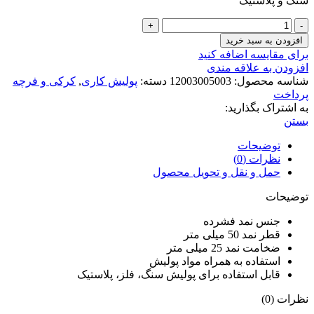
سنگ و پلاستیک
نمد
پولیش
افزودن به سبد خرید
25×50
برای مقایسه اضافه کنید
عدد
افزودن به علاقه مندی
شناسه محصول:
12003005003
دسته:
پولیش کاری
,
کرکی و فرچه
پرداخت
به اشتراک بگذارید:
بستن
توضیحات
نظرات (0)
حمل و نقل و تحویل محصول
توضیحات
جنس نمد فشرده
قطر نمد 50 میلی متر
ضخامت نمد 25 میلی متر
استفاده به همراه مواد پولیش
قابل استفاده برای پولیش سنگ، فلز، پلاستیک
نظرات (0)