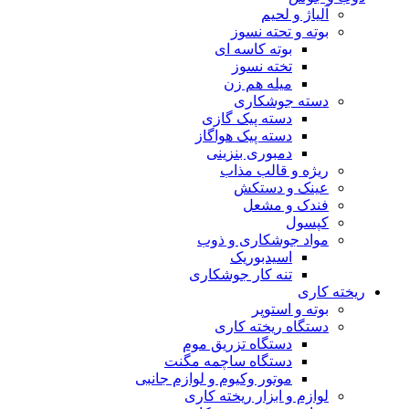
آلیاژ و لحیم
بوته و تحته نسوز
بوته کاسه ای
تخته نسوز
میله هم زن
دسته جوشکاری
دسته پیک گازی
دسته پیک هواگاز
دمبوری بنزینی
ریژه و قالب مذاب
عینک و دستکش
فندک و مشعل
کپسول
مواد جوشکاری و ذوب
اسیدبوریک
تنه کار جوشکاری
ریخته کاری
بوته و استوپر
دستگاه ریخته کاری
دستگاه تزریق موم
دستگاه ساچمه مگنت
موتور وکیوم و لوازم جانبی
لوازم و ابزار ریخته کاری