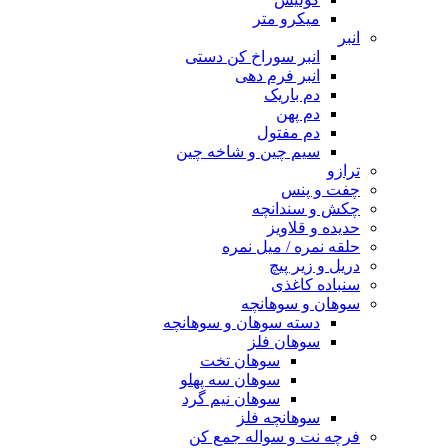
میکرو متر
انبر
انبر سوراخ کن دستی
انبر فرم دهی
دم باریک
دم پهن
دم مفتول
سیم چین و شاخه چین
ترازو
چفت و پنس
چکش و سندانچه
حدیده و قلاویز
حلقه نمره / میل نمره
دریل و زیر پیچ
سنباده کاغذی
سوهان و سوهانچه
دسته سوهان و سوهانچه
سوهان فلز
سوهان تخت
سوهان سه پهلو
سوهان نیم گرد
سوهانچه فلز
فرچه نت و سواله جمع کن