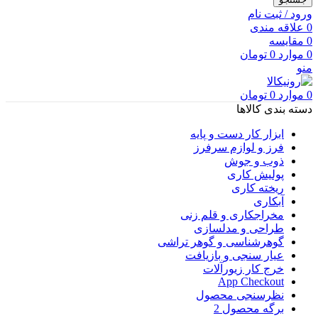
ورود / ثبت نام
0
علاقه مندی
0
مقایسه
0
موارد
0
تومان
منو
0
موارد
0
تومان
دسته بندی کالاها
ابزار کار دست و پایه
فرز و لوازم سرفرز
ذوب و جوش
پولیش کاری
ریخته کاری
آبکاری
مخراجکاری و قلم زنی
طراحی و مدلسازی
گوهرشناسی و گوهر تراشی
عیار سنجی و بازیافت
خرج کار زیورآلات
App Checkout
نظرسنجی محصول
برگه محصول 2