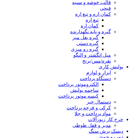
قالب خوشه و سنبه
قیچی
کمان اره و تیغ اره
تیغ اره
کمان اره
گیره و پایه نگهدارنده
گیره بغل میز
گیره دستی
گیره رو میزی
میل انگشتر و النگو
نقره/مس/برنج
پولیش کاری
ابزار و لوازم
دستگاه پرداخت
الکتروموتور پرداخت
ساچمه پولیش
کیسه موتور پرداخت
دستمال جیر
کرکی و فرچه پرداخت
مواد پرداخت و جلا
خرج کار زیورآلات
مدبر و قفل طوطی
دیسک برش سنگ
ذوب و جوش