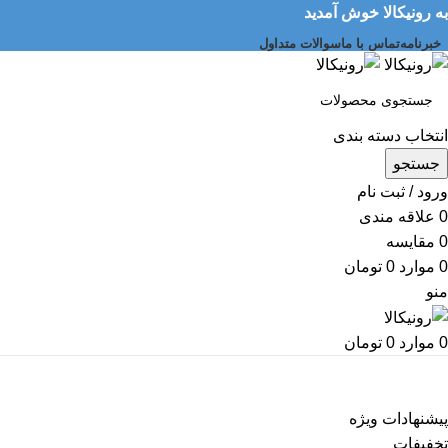
به رونیکالا خوش آمدید
خبرنامه
تماس با ما
سوالات متداول
انتخاب دسته بندی
جستجو
ورود / ثبت نام
0
علاقه مندی
0
مقایسه
0
موارد
0
تومان
منو
0
موارد
0
تومان
دسته بندی کالاها
پیشنهادات ویژه
تخفیفات