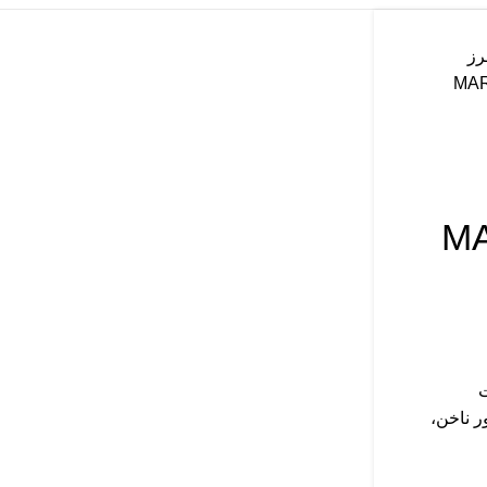
رز
MARATH
MA
MARAT جهت
ر ناخن،