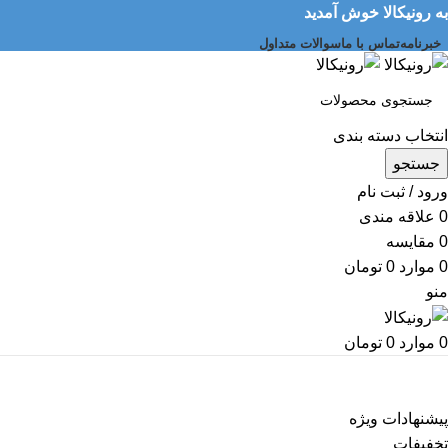
به رونیکالا خوش آمدید
خبرنامه
تماس با ما
سوالات متداول
انتخاب دسته بندی
جستجو
ورود / ثبت نام
0
علاقه مندی
0
مقایسه
0
موارد
0
تومان
منو
0
موارد
0
تومان
دسته بندی کالاها
پیشنهادات ویژه
تخفیفات