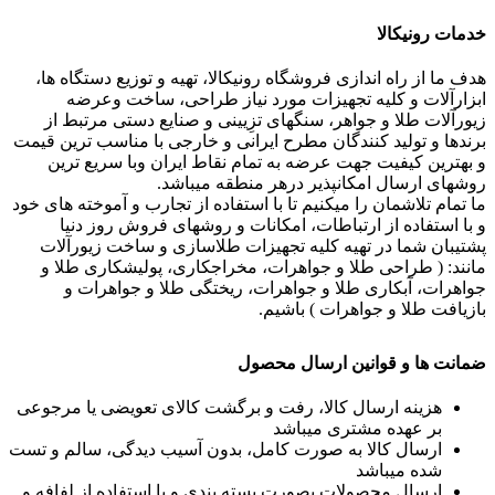
خدمات رونیکالا
هدف ما از راه اندازی فروشگاه رونیکالا، تهیه و توزیع دستگاه ها،
ابزارآلات و کلیه تجهیزات مورد نیاز طراحی، ساخت وعرضه
زیورآلات طلا و جواهر، سنگهای تزِیینی و صنایع دستی مرتبط از
برندها و تولید کنندگان مطرح ایرانی و خارجی با مناسب ترین قیمت
و بهترین کیفیت جهت عرضه به تمام نقاط ایران وبا سریع ترین
روشهای ارسال امکانپذیر درهر منطقه میباشد.
ما تمام تلاشمان را میکنیم تا با استفاده از تجارب و آموخته های خود
و با استفاده از ارتباطات، امکانات و روشهای فروش روز دنیا
پشتیبان شما در تهیه کلیه تجهیزات طلاسازی و ساخت زیورآلات
مانند: ( طراحی طلا و جواهرات، مخراجکاری، پولیشکاری طلا و
جواهرات، آبکاری طلا و جواهرات، ریختگی طلا و جواهرات و
بازیافت طلا و جواهرات ) باشیم.
ضمانت ها و قوانین ارسال محصول
هزینه ارسال کالا، رفت و برگشت کالای تعویضی یا مرجوعی
بر عهده مشتری میباشد
ارسال کالا به صورت کامل، بدون آسیب دیدگی، سالم و تست
شده میباشد
ارسال محصولات بصورت بسته بندی و با استفاده از لفافه و