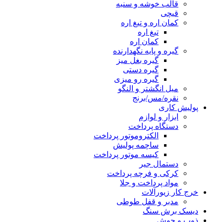
قالب خوشه و سنبه
قیچی
کمان اره و تیغ اره
تیغ اره
کمان اره
گیره و پایه نگهدارنده
گیره بغل میز
گیره دستی
گیره رو میزی
میل انگشتر و النگو
نقره/مس/برنج
پولیش کاری
ابزار و لوازم
دستگاه پرداخت
الکتروموتور پرداخت
ساچمه پولیش
کیسه موتور پرداخت
دستمال جیر
کرکی و فرچه پرداخت
مواد پرداخت و جلا
خرج کار زیورآلات
مدبر و قفل طوطی
دیسک برش سنگ
ذوب و جوش