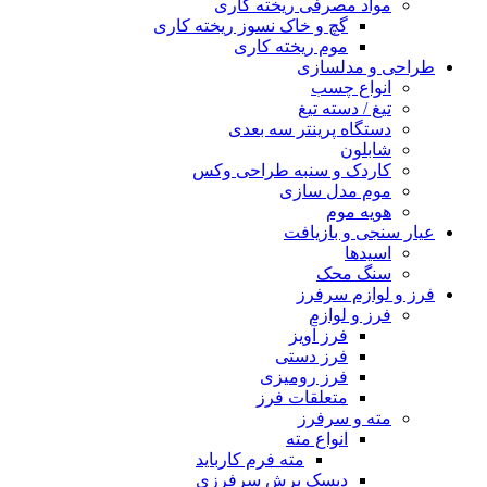
مواد مصرفی ریخته کاری
گچ و خاک نسوز ریخته کاری
موم ریخته کاری
طراحی و مدلسازی
انواع چسب
تیغ / دسته تیغ
دستگاه پرینتر سه بعدی
شابلون
کاردک و سنبه طراحی وکس
موم مدل سازی
هویه موم
عیار سنجی و بازیافت
اسیدها
سنگ محک
فرز و لوازم سرفرز
فرز و لوازم
فرز آویز
فرز دستی
فرز رومیزی
متعلقات فرز
مته و سرفرز
انواع مته
مته فرم کارباید
دیسک برش سرفرزی