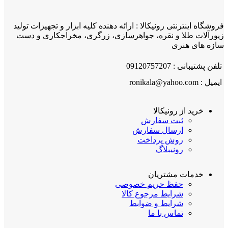
فروشگاه اینترنتی رونیکالا : ارائه دهنده کلیه ابزار و تجهیزات تولید
زیورآلات طلا و نقره، جواهرسازی، زرگری، مخراجکاری و دست
سازه های هنری
تلفن پشتیبانی : 09120757207
ایمیل : ronikala@yahoo.com
خرید از رونیکالا
ثبت سفارش
ارسال سفارش
روش پرداخت
رونیبلاگ
خدمات مشتریان
حفظ حریم خصوصی
شرایط مرجوع کالا
شرایط و ضوابط
تماس با ما