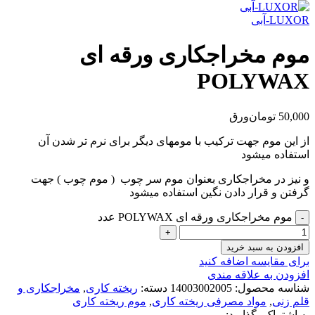
LUXOR-آبی
موم مخراجکاری ورقه ای
POLYWAX
50,000
تومان
ورق
از این موم جهت ترکیب با مومهای دیگر برای نرم تر شدن آن
استفاده میشود
و نیز در مخراجکاری بعنوان موم سر چوب ( موم چوب ) جهت
گرفتن و قرار دادن نگین استفاده میشود
موم مخراجکاری ورقه ای POLYWAX عدد
افزودن به سبد خرید
برای مقایسه اضافه کنید
افزودن به علاقه مندی
شناسه محصول:
14003002005
دسته:
ریخته کاری
,
مخراجکاری و
قلم زنی
,
مواد مصرفی ریخته کاری
,
موم ریخته کاری
به اشتراک بگذارید: