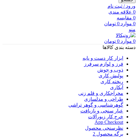
ورود / ثبت نام
0
علاقه مندی
0
مقایسه
0
موارد
0
تومان
منو
0
موارد
0
تومان
دسته بندی کالاها
ابزار کار دست و پایه
فرز و لوازم سرفرز
ذوب و جوش
پولیش کاری
ریخته کاری
آبکاری
مخراجکاری و قلم زنی
طراحی و مدلسازی
گوهرشناسی و گوهر تراشی
عیار سنجی و بازیافت
خرج کار زیورآلات
App Checkout
نظرسنجی محصول
برگه محصول 2