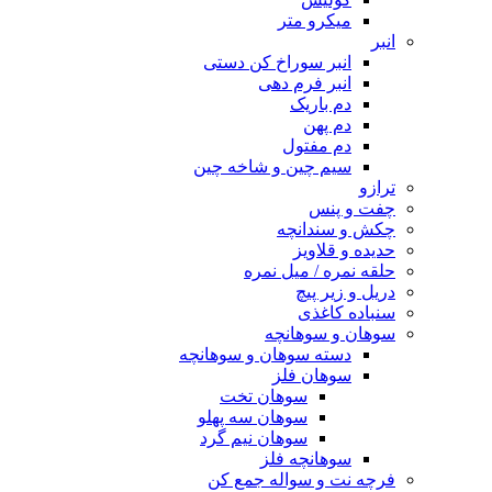
میکرو متر
انبر
انبر سوراخ کن دستی
انبر فرم دهی
دم باریک
دم پهن
دم مفتول
سیم چین و شاخه چین
ترازو
چفت و پنس
چکش و سندانچه
حدیده و قلاویز
حلقه نمره / میل نمره
دریل و زیر پیچ
سنباده کاغذی
سوهان و سوهانچه
دسته سوهان و سوهانچه
سوهان فلز
سوهان تخت
سوهان سه پهلو
سوهان نیم گرد
سوهانچه فلز
فرچه نت و سواله جمع کن