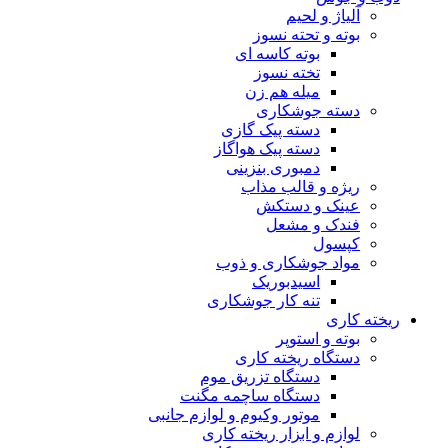
آلیاژ و لحیم
بوته و تحته نسوز
بوته کاسه ای
تخته نسوز
میله هم زن
دسته جوشکاری
دسته پیک گازی
دسته پیک هواگاز
دمبوری بنزینی
ریژه و قالب مذاب
عینک و دستکش
فندک و مشعل
کپسول
مواد جوشکاری و ذوب
اسیدبوریک
تنه کار جوشکاری
ریخته کاری
بوته و استوپر
دستگاه ریخته کاری
دستگاه تزریق موم
دستگاه ساچمه مگنت
موتور وکیوم و لوازم جانبی
لوازم و ابزار ریخته کاری