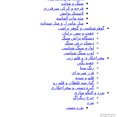
سنگ و مولت
فرچه و کرکی سرفرزی
لاستیک پولیش
مته مات الماسه
میل ماندرل و میل سنباده
گوهرشناسی و گوهر تراشی
چفت و پنس برلیان
دستگاه تراش سنگ
دیسک برش سنگ
لوازم سنگ شناسی
لوپ سنگ شناسی
مخراجکاری و قلم زنی
جعبه نگین
رنگ مینا
فرز ضربه ای
قلم و سنبه
گوارسه غلطان و قلم رو
گیره دستی و مخراجکاری
نورد و النگو سازی
چرخ زیگزاگ
نورد
نورد دستی
جستجو