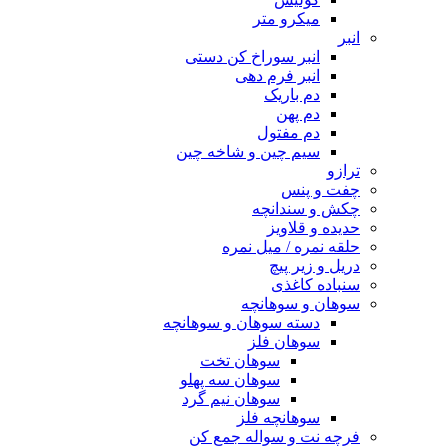
میکرو متر
انبر
انبر سوراخ کن دستی
انبر فرم دهی
دم باریک
دم پهن
دم مفتول
سیم چین و شاخه چین
ترازو
چفت و پنس
چکش و سندانچه
حدیده و قلاویز
حلقه نمره / میل نمره
دریل و زیر پیچ
سنباده کاغذی
سوهان و سوهانچه
دسته سوهان و سوهانچه
سوهان فلز
سوهان تخت
سوهان سه پهلو
سوهان نیم گرد
سوهانچه فلز
فرچه نت و سواله جمع کن