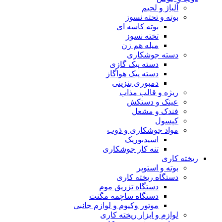
آلیاژ و لحیم
بوته و تحته نسوز
بوته کاسه ای
تخته نسوز
میله هم زن
دسته جوشکاری
دسته پیک گازی
دسته پیک هواگاز
دمبوری بنزینی
ریژه و قالب مذاب
عینک و دستکش
فندک و مشعل
کپسول
مواد جوشکاری و ذوب
اسیدبوریک
تنه کار جوشکاری
ریخته کاری
بوته و استوپر
دستگاه ریخته کاری
دستگاه تزریق موم
دستگاه ساچمه مگنت
موتور وکیوم و لوازم جانبی
لوازم و ابزار ریخته کاری