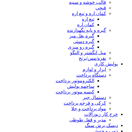
قالب خوشه و سنبه
قیچی
کمان اره و تیغ اره
تیغ اره
کمان اره
گیره و پایه نگهدارنده
گیره بغل میز
گیره دستی
گیره رو میزی
میل انگشتر و النگو
نقره/مس/برنج
پولیش کاری
ابزار و لوازم
دستگاه پرداخت
الکتروموتور پرداخت
ساچمه پولیش
کیسه موتور پرداخت
دستمال جیر
کرکی و فرچه پرداخت
مواد پرداخت و جلا
خرج کار زیورآلات
مدبر و قفل طوطی
دیسک برش سنگ
ذوب و جوش