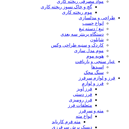
مواد مصرفی ریخته کاری
گچ و خاک نسوز ریخته کاری
موم ریخته کاری
طراحی و مدلسازی
انواع چسب
تیغ / دسته تیغ
دستگاه پرینتر سه بعدی
شابلون
کاردک و سنبه طراحی وکس
موم مدل سازی
هویه موم
عیار سنجی و بازیافت
اسیدها
سنگ محک
فرز و لوازم سرفرز
فرز و لوازم
فرز آویز
فرز دستی
فرز رومیزی
متعلقات فرز
مته و سرفرز
انواع مته
مته فرم کارباید
دیسک برش سرفرزی