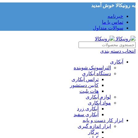
به رونیکالا خوش آمدید
خبرنامه
تماس با ما
سوالات متداول
انتخاب دسته بندی
آبکاری
التراسونیک شوینده
دستگاه آبکاری
ترانس آبکاری
کابین دستشور
هات پلیت
لوازم آبکاری
مواد آبکاری
آبکاری زرد
آبکاری سفید
ابزار کار دست و پایه
ابزار اندازه گیری
پرگار
کولیس