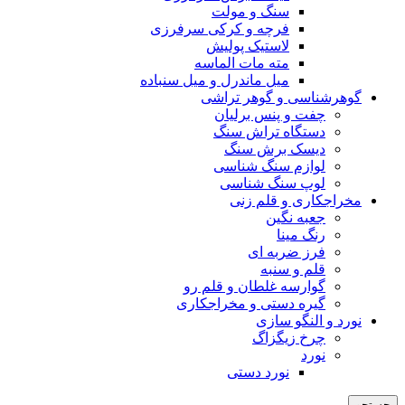
سنگ و مولت
فرچه و کرکی سرفرزی
لاستیک پولیش
مته مات الماسه
میل ماندرل و میل سنباده
گوهرشناسی و گوهر تراشی
چفت و پنس برلیان
دستگاه تراش سنگ
دیسک برش سنگ
لوازم سنگ شناسی
لوپ سنگ شناسی
مخراجکاری و قلم زنی
جعبه نگین
رنگ مینا
فرز ضربه ای
قلم و سنبه
گوارسه غلطان و قلم رو
گیره دستی و مخراجکاری
نورد و النگو سازی
چرخ زیگزاگ
نورد
نورد دستی
جستجو