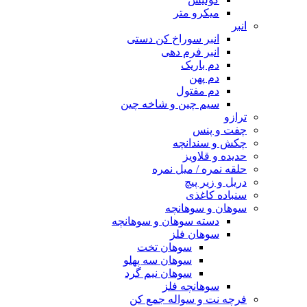
میکرو متر
انبر
انبر سوراخ کن دستی
انبر فرم دهی
دم باریک
دم پهن
دم مفتول
سیم چین و شاخه چین
ترازو
چفت و پنس
چکش و سندانچه
حدیده و قلاویز
حلقه نمره / میل نمره
دریل و زیر پیچ
سنباده کاغذی
سوهان و سوهانچه
دسته سوهان و سوهانچه
سوهان فلز
سوهان تخت
سوهان سه پهلو
سوهان نیم گرد
سوهانچه فلز
فرچه نت و سواله جمع کن