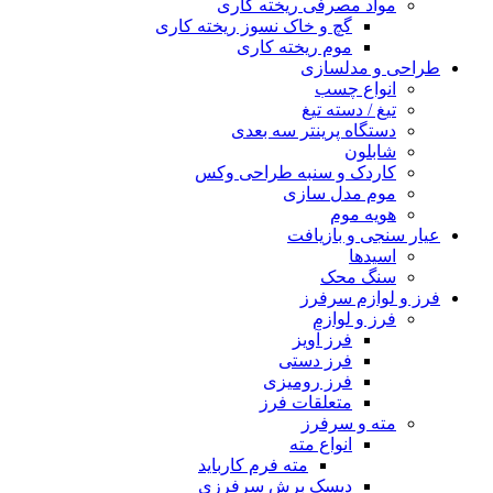
مواد مصرفی ریخته کاری
گچ و خاک نسوز ریخته کاری
موم ریخته کاری
طراحی و مدلسازی
انواع چسب
تیغ / دسته تیغ
دستگاه پرینتر سه بعدی
شابلون
کاردک و سنبه طراحی وکس
موم مدل سازی
هویه موم
عیار سنجی و بازیافت
اسیدها
سنگ محک
فرز و لوازم سرفرز
فرز و لوازم
فرز آویز
فرز دستی
فرز رومیزی
متعلقات فرز
مته و سرفرز
انواع مته
مته فرم کارباید
دیسک برش سرفرزی