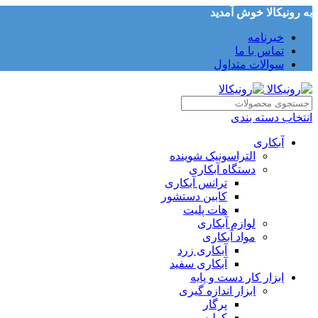
به رونیکالا خوش آمدید
خبرنامه
تماس با ما
سوالات متداول
انتخاب دسته بندی
آبکاری
التراسونیک شوینده
دستگاه آبکاری
ترانس آبکاری
کابین دستشور
هات پلیت
لوازم آبکاری
مواد آبکاری
آبکاری زرد
آبکاری سفید
ابزار کار دست و پایه
ابزار اندازه گیری
پرگار
کولیس