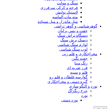
سنگ و مولت
فرچه و کرکی سرفرزی
لاستیک پولیش
مته مات الماسه
میل ماندرل و میل سنباده
گوهرشناسی و گوهر تراشی
چفت و پنس برلیان
دستگاه تراش سنگ
دیسک برش سنگ
لوازم سنگ شناسی
لوپ سنگ شناسی
مخراجکاری و قلم زنی
جعبه نگین
رنگ مینا
فرز ضربه ای
قلم و سنبه
گوارسه غلطان و قلم رو
گیره دستی و مخراجکاری
نورد و النگو سازی
چرخ زیگزاگ
نورد
نورد دستی
جستجو