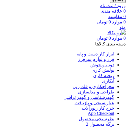
ورود / ثبت نام
0
علاقه مندی
0
مقایسه
0
موارد
0
تومان
منو
0
موارد
0
تومان
دسته بندی کالاها
ابزار کار دست و پایه
فرز و لوازم سرفرز
ذوب و جوش
پولیش کاری
ریخته کاری
آبکاری
مخراجکاری و قلم زنی
طراحی و مدلسازی
گوهرشناسی و گوهر تراشی
عیار سنجی و بازیافت
خرج کار زیورآلات
App Checkout
نظرسنجی محصول
برگه محصول 2