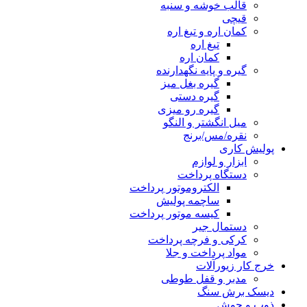
قالب خوشه و سنبه
قیچی
کمان اره و تیغ اره
تیغ اره
کمان اره
گیره و پایه نگهدارنده
گیره بغل میز
گیره دستی
گیره رو میزی
میل انگشتر و النگو
نقره/مس/برنج
پولیش کاری
ابزار و لوازم
دستگاه پرداخت
الکتروموتور پرداخت
ساچمه پولیش
کیسه موتور پرداخت
دستمال جیر
کرکی و فرچه پرداخت
مواد پرداخت و جلا
خرج کار زیورآلات
مدبر و قفل طوطی
دیسک برش سنگ
ذوب و جوش