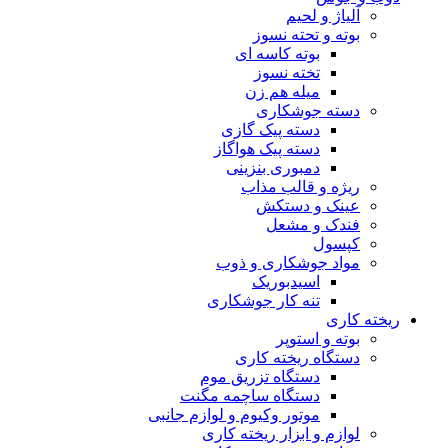
آلیاژ و لحیم
بوته و تحته نسوز
بوته کاسه ای
تخته نسوز
میله هم زن
دسته جوشکاری
دسته پیک گازی
دسته پیک هواگاز
دمبوری بنزینی
ریژه و قالب مذاب
عینک و دستکش
فندک و مشعل
کپسول
مواد جوشکاری و ذوب
اسیدبوریک
تنه کار جوشکاری
ریخته کاری
بوته و استوپر
دستگاه ریخته کاری
دستگاه تزریق موم
دستگاه ساچمه مگنت
موتور وکیوم و لوازم جانبی
لوازم و ابزار ریخته کاری