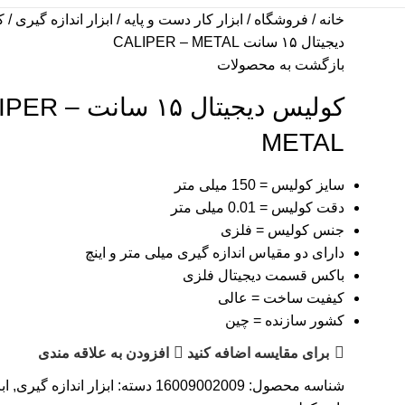
خانه
فروشگاه
ابزار کار دست و پایه
ابزار اندازه گیری
ک
ديجيتال ۱۵ سانت CALIPER – METAL
بازگشت به محصولات
كوليس ديجيتال ۱۵ سا
METAL
سایز کولیس = 150 میلی متر
دقت کولیس = 0.01 میلی متر
جنس کولیس = فلزی
دارای دو مقیاس اندازه گیری میلی متر و اینچ
باکس قسمت دیجیتال فلزی
کیفیت ساخت = عالی
کشور سازنده = چین
برای مقایسه اضافه کنید
افزودن به علاقه مندی
شناسه محصول:
16009002009
دسته:
ابزار اندازه گیری
,
اب