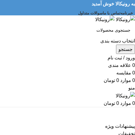
به رونیکالا خوش آمدید
خبرنامه
تماس با ما
سوالات متداول
انتخاب دسته بندی
جستجو
ورود / ثبت نام
0
علاقه مندی
0
مقایسه
0
موارد
0
تومان
منو
0
موارد
0
تومان
دسته بندی کالاها
پیشنهادات ویژه
تخفیفات