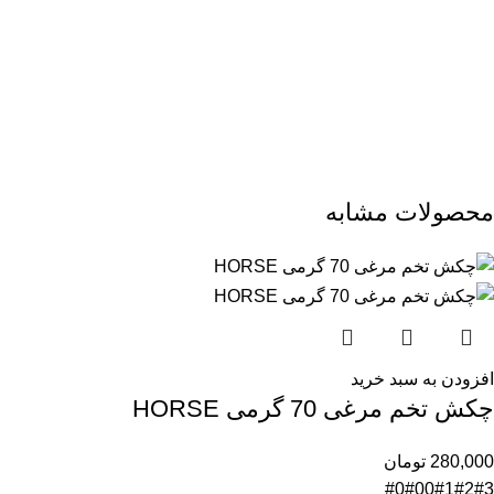
محصولات مشابه
افزودن به سبد خرید
چکش تخم مرغی 70 گرمی HORSE
280,000
تومان
#0
#00
#1
#2
#3