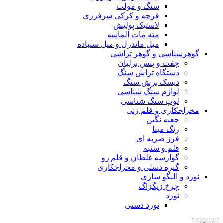
سنگ و مولت
فرچه و کرکی سرفرزی
لاستیک پولیش
مته مات الماسه
میل ماندرل و میل سنباده
گوهرشناسی و گوهر تراشی
چفت و پنس برلیان
دستگاه تراش سنگ
دیسک برش سنگ
لوازم سنگ شناسی
لوپ سنگ شناسی
مخراجکاری و قلم زنی
جعبه نگین
رنگ مینا
فرز ضربه ای
قلم و سنبه
گوارسه غلطان و قلم رو
گیره دستی و مخراجکاری
نورد و النگو سازی
چرخ زیگزاگ
نورد
نورد دستی
جستجو