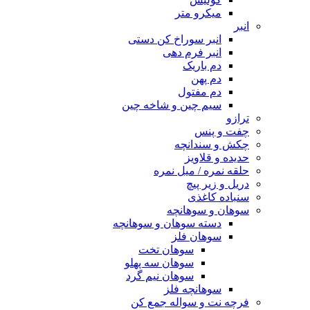
میکرو متر
انبر
انبر سوراخ کن دستی
انبر فرم دهی
دم باریک
دم پهن
دم مفتول
سیم چین و شاخه چین
ترازو
چفت و پنس
چکش و سندانچه
حدیده و قلاویز
حلقه نمره / میل نمره
دریل و زیر پیچ
سنباده کاغذی
سوهان و سوهانچه
دسته سوهان و سوهانچه
سوهان فلز
سوهان تخت
سوهان سه پهلو
سوهان نیم گرد
سوهانچه فلز
فرچه نت و سواله جمع کن