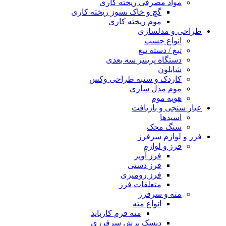
مواد مصرفی ریخته کاری
گچ و خاک نسوز ریخته کاری
موم ریخته کاری
طراحی و مدلسازی
انواع چسب
تیغ / دسته تیغ
دستگاه پرینتر سه بعدی
شابلون
کاردک و سنبه طراحی وکس
موم مدل سازی
هویه موم
عیار سنجی و بازیافت
اسیدها
سنگ محک
فرز و لوازم سرفرز
فرز و لوازم
فرز آویز
فرز دستی
فرز رومیزی
متعلقات فرز
مته و سرفرز
انواع مته
مته فرم کارباید
دیسک برش سرفرزی