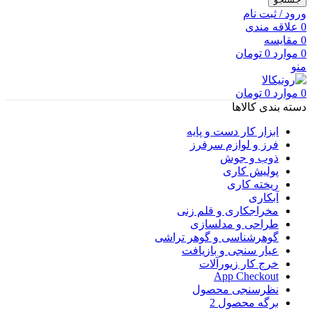
ورود / ثبت نام
0
علاقه مندی
0
مقایسه
0
موارد
0
تومان
منو
0
موارد
0
تومان
دسته بندی کالاها
ابزار کار دست و پایه
فرز و لوازم سرفرز
ذوب و جوش
پولیش کاری
ریخته کاری
آبکاری
مخراجکاری و قلم زنی
طراحی و مدلسازی
گوهرشناسی و گوهر تراشی
عیار سنجی و بازیافت
خرج کار زیورآلات
App Checkout
نظرسنجی محصول
برگه محصول 2