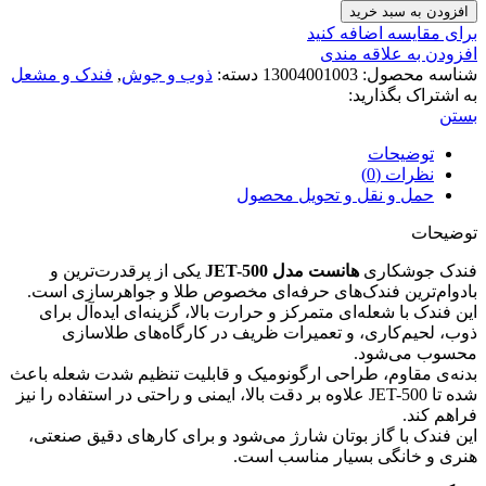
جوشکاری
افزودن به سبد خرید
HONEST_500Jet
برای مقایسه اضافه کنید
عدد
افزودن به علاقه مندی
شناسه محصول:
13004001003
دسته:
ذوب و جوش
,
فندک و مشعل
به اشتراک بگذارید:
بستن
توضیحات
نظرات (0)
حمل و نقل و تحویل محصول
توضیحات
فندک جوشکاری
هانست مدل JET-500
یکی از پرقدرت‌ترین و
بادوام‌ترین فندک‌های حرفه‌ای مخصوص طلا و جواهرسازی است.
این فندک با شعله‌ای متمرکز و حرارت بالا، گزینه‌ای ایده‌آل برای
ذوب، لحیم‌کاری، و تعمیرات ظریف در کارگاه‌های طلاسازی
محسوب می‌شود.
بدنه‌ی مقاوم، طراحی ارگونومیک و قابلیت تنظیم شدت شعله باعث
شده تا JET-500 علاوه بر دقت بالا، ایمنی و راحتی در استفاده را نیز
فراهم کند.
این فندک با گاز بوتان شارژ می‌شود و برای کارهای دقیق صنعتی،
هنری و خانگی بسیار مناسب است.