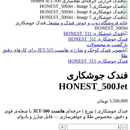
خانه
فروشگاه
ذوب و جوش
فندک و مشعل
فندک جوشکاری
HONEST_500Jet
فندک جوشکاری HONEST_511
بازگشت به محصولات
فندک جوشکاری HONEST_515
فندک جوشکاری
HONEST_500Jet
3,500,000
تومان
فندک جوشکاری ( تورچ ) حرفه‌ای
هانست JET-500
با شعله‌ی قوی
و دقیق، مخصوص طلا و جواهرسازی — قابل شارژ و بادوام.
فندک