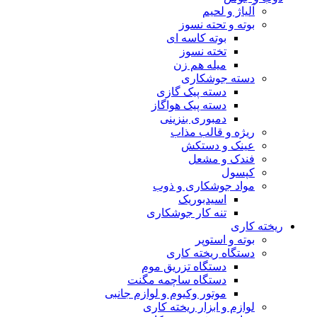
آلیاژ و لحیم
بوته و تحته نسوز
بوته کاسه ای
تخته نسوز
میله هم زن
دسته جوشکاری
دسته پیک گازی
دسته پیک هواگاز
دمبوری بنزینی
ریژه و قالب مذاب
عینک و دستکش
فندک و مشعل
کپسول
مواد جوشکاری و ذوب
اسیدبوریک
تنه کار جوشکاری
ریخته کاری
بوته و استوپر
دستگاه ریخته کاری
دستگاه تزریق موم
دستگاه ساچمه مگنت
موتور وکیوم و لوازم جانبی
لوازم و ابزار ریخته کاری