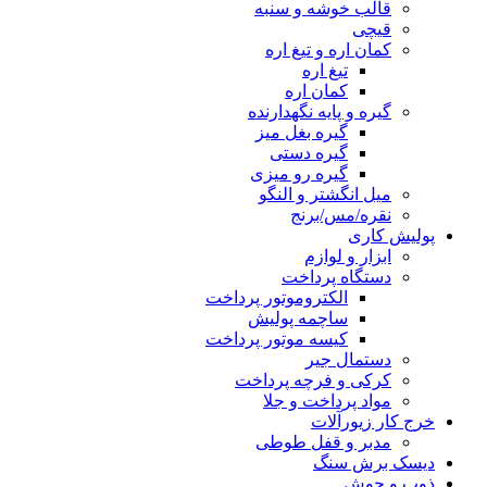
قالب خوشه و سنبه
قیچی
کمان اره و تیغ اره
تیغ اره
کمان اره
گیره و پایه نگهدارنده
گیره بغل میز
گیره دستی
گیره رو میزی
میل انگشتر و النگو
نقره/مس/برنج
پولیش کاری
ابزار و لوازم
دستگاه پرداخت
الکتروموتور پرداخت
ساچمه پولیش
کیسه موتور پرداخت
دستمال جیر
کرکی و فرچه پرداخت
مواد پرداخت و جلا
خرج کار زیورآلات
مدبر و قفل طوطی
دیسک برش سنگ
ذوب و جوش