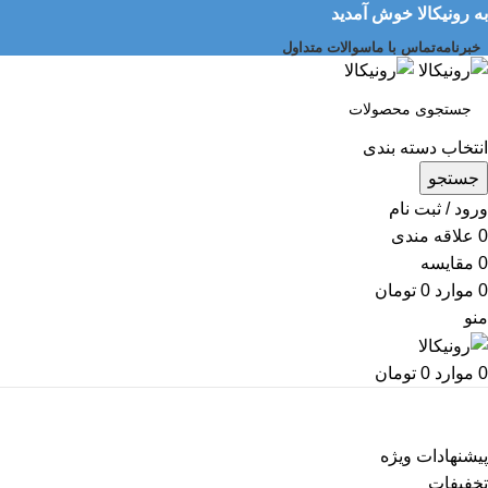
به رونیکالا خوش آمدید
خبرنامه
تماس با ما
سوالات متداول
انتخاب دسته بندی
جستجو
ورود / ثبت نام
0
علاقه مندی
0
مقایسه
0
موارد
0
تومان
منو
0
موارد
0
تومان
دسته بندی کالاها
پیشنهادات ویژه
تخفیفات