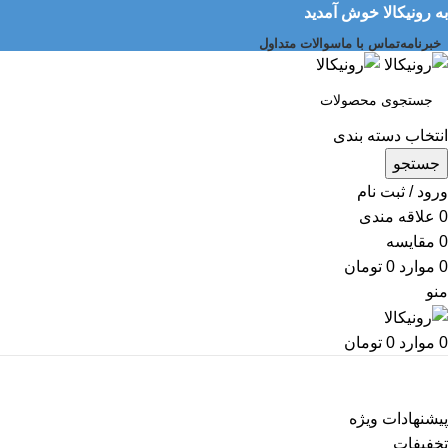
به رونیکالا خوش آمدید
خبرنامه
تماس با ما
سوالات متداول
انتخاب دسته بندی
جستجو
ورود / ثبت نام
0
علاقه مندی
0
مقایسه
0
موارد
0
تومان
منو
0
موارد
0
تومان
دسته بندی کالاها
پیشنهادات ویژه
تخفیفات