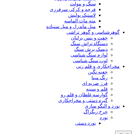
سنگ و مولت
فرچه و کرکی سرفرزی
لاستیک پولیش
مته مات الماسه
میل ماندرل و میل سنباده
گوهرشناسی و گوهر تراشی
چفت و پنس برلیان
دستگاه تراش سنگ
دیسک برش سنگ
لوازم سنگ شناسی
لوپ سنگ شناسی
مخراجکاری و قلم زنی
جعبه نگین
رنگ مینا
فرز ضربه ای
قلم و سنبه
گوارسه غلطان و قلم رو
گیره دستی و مخراجکاری
نورد و النگو سازی
چرخ زیگزاگ
نورد
نورد دستی
جستجو