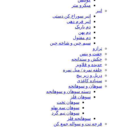
میکرو متر
انبر
انبر سوراخ کن دستی
انبر فرم دهی
دم باریک
دم پهن
دم مفتول
سیم چین و شاخه چین
ترازو
چفت و پنس
چکش و سندانچه
حدیده و قلاویز
حلقه نمره / میل نمره
دریل و زیر پیچ
سنباده کاغذی
سوهان و سوهانچه
دسته سوهان و سوهانچه
سوهان فلز
سوهان تخت
سوهان سه پهلو
سوهان نیم گرد
سوهانچه فلز
فرچه نت و سواله جمع کن