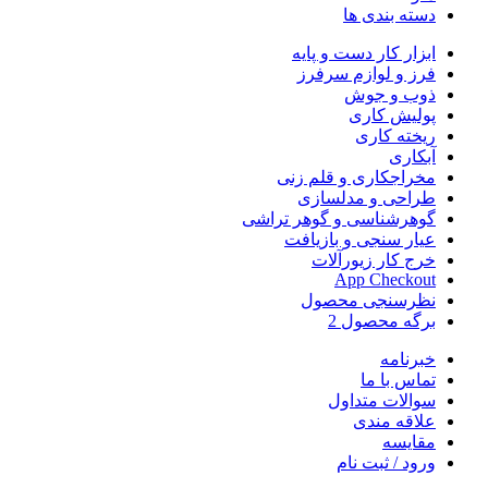
دسته بندی ها
ابزار کار دست و پایه
فرز و لوازم سرفرز
ذوب و جوش
پولیش کاری
ریخته کاری
آبکاری
مخراجکاری و قلم زنی
طراحی و مدلسازی
گوهرشناسی و گوهر تراشی
عیار سنجی و بازیافت
خرج کار زیورآلات
App Checkout
نظرسنجی محصول
برگه محصول 2
خبرنامه
تماس با ما
سوالات متداول
علاقه مندی
مقایسه
ورود / ثبت نام