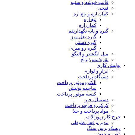
قالب خوشه و سنبه
قیچی
کمان اره و تیغ اره
تیغ اره
کمان اره
گیره و پایه نگهدارنده
گیره بغل میز
گیره دستی
گیره رو میزی
میل انگشتر و النگو
نقره/مس/برنج
پولیش کاری
ابزار و لوازم
دستگاه پرداخت
الکتروموتور پرداخت
ساچمه پولیش
کیسه موتور پرداخت
دستمال جیر
کرکی و فرچه پرداخت
مواد پرداخت و جلا
خرج کار زیورآلات
مدبر و قفل طوطی
دیسک برش سنگ
ذوب و جوش