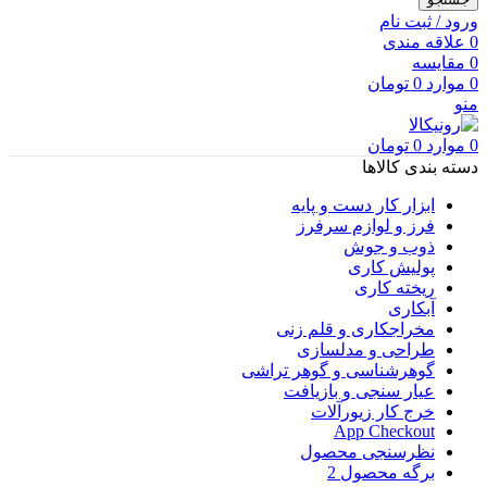
ورود / ثبت نام
0
علاقه مندی
0
مقایسه
0
موارد
0
تومان
منو
0
موارد
0
تومان
دسته بندی کالاها
ابزار کار دست و پایه
فرز و لوازم سرفرز
ذوب و جوش
پولیش کاری
ریخته کاری
آبکاری
مخراجکاری و قلم زنی
طراحی و مدلسازی
گوهرشناسی و گوهر تراشی
عیار سنجی و بازیافت
خرج کار زیورآلات
App Checkout
نظرسنجی محصول
برگه محصول 2