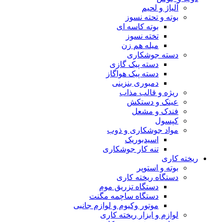
آلیاژ و لحیم
بوته و تحته نسوز
بوته کاسه ای
تخته نسوز
میله هم زن
دسته جوشکاری
دسته پیک گازی
دسته پیک هواگاز
دمبوری بنزینی
ریژه و قالب مذاب
عینک و دستکش
فندک و مشعل
کپسول
مواد جوشکاری و ذوب
اسیدبوریک
تنه کار جوشکاری
ریخته کاری
بوته و استوپر
دستگاه ریخته کاری
دستگاه تزریق موم
دستگاه ساچمه مگنت
موتور وکیوم و لوازم جانبی
لوازم و ابزار ریخته کاری