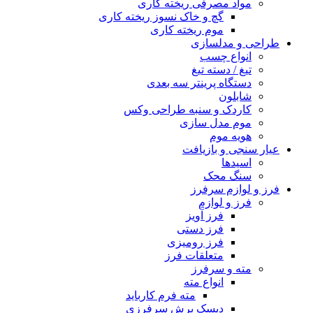
مواد مصرفی ریخته کاری
گچ و خاک نسوز ریخته کاری
موم ریخته کاری
طراحی و مدلسازی
انواع چسب
تیغ / دسته تیغ
دستگاه پرینتر سه بعدی
شابلون
کاردک و سنبه طراحی وکس
موم مدل سازی
هویه موم
عیار سنجی و بازیافت
اسیدها
سنگ محک
فرز و لوازم سرفرز
فرز و لوازم
فرز آویز
فرز دستی
فرز رومیزی
متعلقات فرز
مته و سرفرز
انواع مته
مته فرم کارباید
دیسک برش سرفرزی