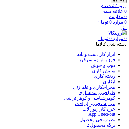
ورود / ثبت نام
0
علاقه مندی
0
مقایسه
0
موارد
0
تومان
منو
0
موارد
0
تومان
دسته بندی کالاها
ابزار کار دست و پایه
فرز و لوازم سرفرز
ذوب و جوش
پولیش کاری
ریخته کاری
آبکاری
مخراجکاری و قلم زنی
طراحی و مدلسازی
گوهرشناسی و گوهر تراشی
عیار سنجی و بازیافت
خرج کار زیورآلات
App Checkout
نظرسنجی محصول
برگه محصول 2