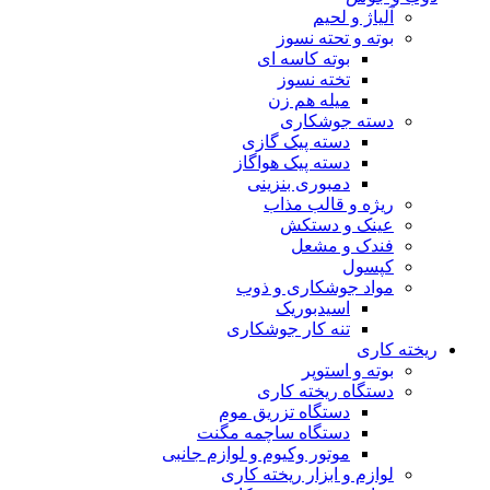
آلیاژ و لحیم
بوته و تحته نسوز
بوته کاسه ای
تخته نسوز
میله هم زن
دسته جوشکاری
دسته پیک گازی
دسته پیک هواگاز
دمبوری بنزینی
ریژه و قالب مذاب
عینک و دستکش
فندک و مشعل
کپسول
مواد جوشکاری و ذوب
اسیدبوریک
تنه کار جوشکاری
ریخته کاری
بوته و استوپر
دستگاه ریخته کاری
دستگاه تزریق موم
دستگاه ساچمه مگنت
موتور وکیوم و لوازم جانبی
لوازم و ابزار ریخته کاری