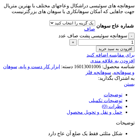
سوهانچه های سوئیسی دراشکال وعاجهای مختلف با بهترین متریال
جهت جاهایی که امکان سوهانکاری با سوهان های بزرگترنیست
شماره عاج سوهان
صاف
سوهانچه سوئیسی پشت صاف عدد
افزودن به سبد خرید
برای مقایسه اضافه کنید
افزودن به علاقه مندی
شناسه محصول:
16013001006
دسته:
ابزار کار دست و پایه
,
سوهان
و سوهانچه
,
سوهانچه فلز
به اشتراک بگذارید:
بستن
توضیحات
توضیحات تکمیلی
نظرات (0)
حمل و نقل و تحویل محصول
توضیحات
شکل مثلثی فقط یک ضلع آن عاج دارد