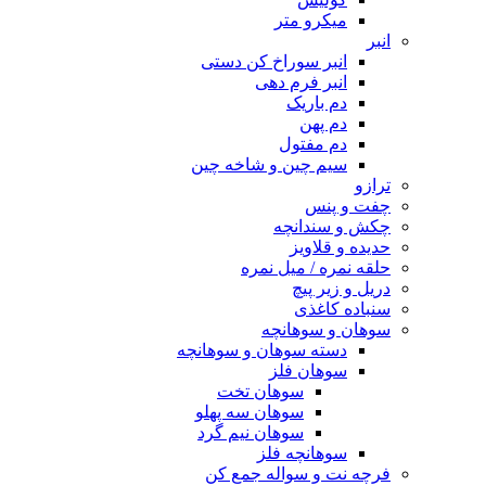
میکرو متر
انبر
انبر سوراخ کن دستی
انبر فرم دهی
دم باریک
دم پهن
دم مفتول
سیم چین و شاخه چین
ترازو
چفت و پنس
چکش و سندانچه
حدیده و قلاویز
حلقه نمره / میل نمره
دریل و زیر پیچ
سنباده کاغذی
سوهان و سوهانچه
دسته سوهان و سوهانچه
سوهان فلز
سوهان تخت
سوهان سه پهلو
سوهان نیم گرد
سوهانچه فلز
فرچه نت و سواله جمع کن