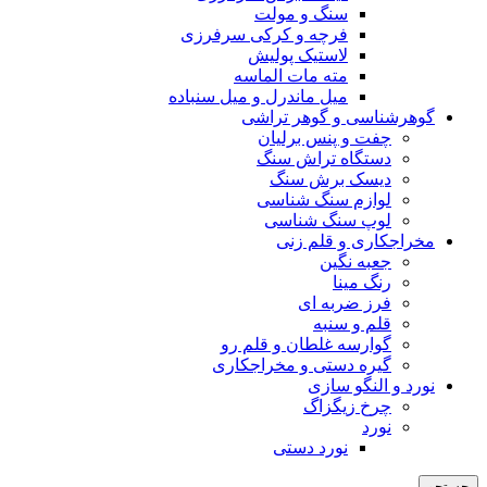
سنگ و مولت
فرچه و کرکی سرفرزی
لاستیک پولیش
مته مات الماسه
میل ماندرل و میل سنباده
گوهرشناسی و گوهر تراشی
چفت و پنس برلیان
دستگاه تراش سنگ
دیسک برش سنگ
لوازم سنگ شناسی
لوپ سنگ شناسی
مخراجکاری و قلم زنی
جعبه نگین
رنگ مینا
فرز ضربه ای
قلم و سنبه
گوارسه غلطان و قلم رو
گیره دستی و مخراجکاری
نورد و النگو سازی
چرخ زیگزاگ
نورد
نورد دستی
جستجو