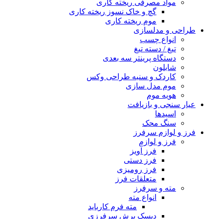
مواد مصرفی ریخته کاری
گچ و خاک نسوز ریخته کاری
موم ریخته کاری
طراحی و مدلسازی
انواع چسب
تیغ / دسته تیغ
دستگاه پرینتر سه بعدی
شابلون
کاردک و سنبه طراحی وکس
موم مدل سازی
هویه موم
عیار سنجی و بازیافت
اسیدها
سنگ محک
فرز و لوازم سرفرز
فرز و لوازم
فرز آویز
فرز دستی
فرز رومیزی
متعلقات فرز
مته و سرفرز
انواع مته
مته فرم کارباید
دیسک برش سرفرزی