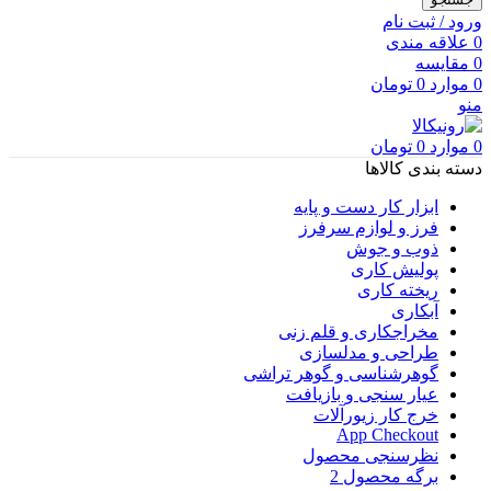
ورود / ثبت نام
0
علاقه مندی
0
مقایسه
0
موارد
0
تومان
منو
0
موارد
0
تومان
دسته بندی کالاها
ابزار کار دست و پایه
فرز و لوازم سرفرز
ذوب و جوش
پولیش کاری
ریخته کاری
آبکاری
مخراجکاری و قلم زنی
طراحی و مدلسازی
گوهرشناسی و گوهر تراشی
عیار سنجی و بازیافت
خرج کار زیورآلات
App Checkout
نظرسنجی محصول
برگه محصول 2