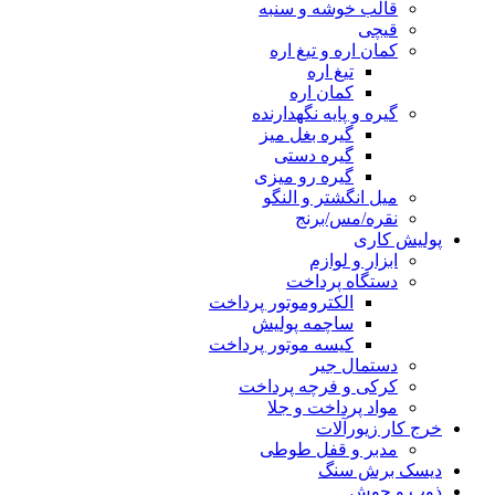
قالب خوشه و سنبه
قیچی
کمان اره و تیغ اره
تیغ اره
کمان اره
گیره و پایه نگهدارنده
گیره بغل میز
گیره دستی
گیره رو میزی
میل انگشتر و النگو
نقره/مس/برنج
پولیش کاری
ابزار و لوازم
دستگاه پرداخت
الکتروموتور پرداخت
ساچمه پولیش
کیسه موتور پرداخت
دستمال جیر
کرکی و فرچه پرداخت
مواد پرداخت و جلا
خرج کار زیورآلات
مدبر و قفل طوطی
دیسک برش سنگ
ذوب و جوش