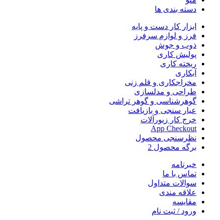
دسته بندی ها
ابزار کار دست و پایه
فرز و لوازم سرفرز
ذوب و جوش
پولیش کاری
ریخته کاری
آبکاری
مخراجکاری و قلم زنی
طراحی و مدلسازی
گوهرشناسی و گوهر تراشی
عیار سنجی و بازیافت
خرج کار زیورآلات
App Checkout
نظرسنجی محصول
برگه محصول 2
خبرنامه
تماس با ما
سوالات متداول
علاقه مندی
مقایسه
ورود / ثبت نام