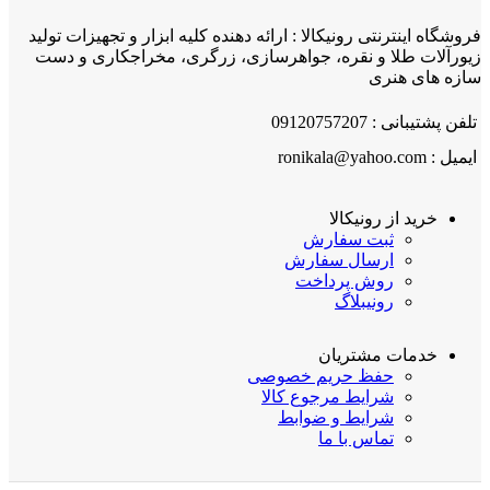
فروشگاه اینترنتی رونیکالا : ارائه دهنده کلیه ابزار و تجهیزات تولید
زیورآلات طلا و نقره، جواهرسازی، زرگری، مخراجکاری و دست
سازه های هنری
تلفن پشتیبانی : 09120757207
ایمیل : ronikala@yahoo.com
خرید از رونیکالا
ثبت سفارش
ارسال سفارش
روش پرداخت
رونیبلاگ
خدمات مشتریان
حفظ حریم خصوصی
شرایط مرجوع کالا
شرایط و ضوابط
تماس با ما