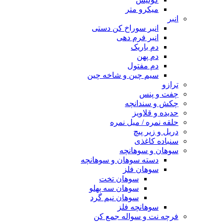
میکرو متر
انبر
انبر سوراخ کن دستی
انبر فرم دهی
دم باریک
دم پهن
دم مفتول
سیم چین و شاخه چین
ترازو
چفت و پنس
چکش و سندانچه
حدیده و قلاویز
حلقه نمره / میل نمره
دریل و زیر پیچ
سنباده کاغذی
سوهان و سوهانچه
دسته سوهان و سوهانچه
سوهان فلز
سوهان تخت
سوهان سه پهلو
سوهان نیم گرد
سوهانچه فلز
فرچه نت و سواله جمع کن