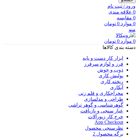
ورود / ثبت نام
0
علاقه مندی
0
مقایسه
0
موارد
0
تومان
منو
0
موارد
0
تومان
دسته بندی کالاها
ابزار کار دست و پایه
فرز و لوازم سرفرز
ذوب و جوش
پولیش کاری
ریخته کاری
آبکاری
مخراجکاری و قلم زنی
طراحی و مدلسازی
گوهرشناسی و گوهر تراشی
عیار سنجی و بازیافت
خرج کار زیورآلات
App Checkout
نظرسنجی محصول
برگه محصول 2