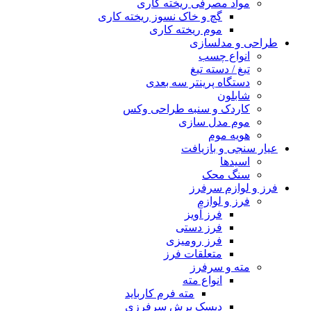
مواد مصرفی ریخته کاری
گچ و خاک نسوز ریخته کاری
موم ریخته کاری
طراحی و مدلسازی
انواع چسب
تیغ / دسته تیغ
دستگاه پرینتر سه بعدی
شابلون
کاردک و سنبه طراحی وکس
موم مدل سازی
هویه موم
عیار سنجی و بازیافت
اسیدها
سنگ محک
فرز و لوازم سرفرز
فرز و لوازم
فرز آویز
فرز دستی
فرز رومیزی
متعلقات فرز
مته و سرفرز
انواع مته
مته فرم کارباید
دیسک برش سرفرزی