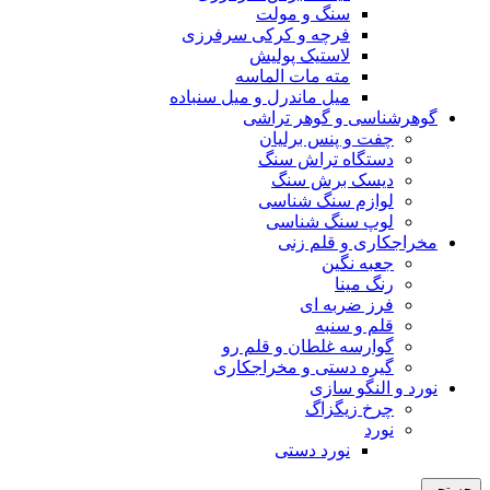
سنگ و مولت
فرچه و کرکی سرفرزی
لاستیک پولیش
مته مات الماسه
میل ماندرل و میل سنباده
گوهرشناسی و گوهر تراشی
چفت و پنس برلیان
دستگاه تراش سنگ
دیسک برش سنگ
لوازم سنگ شناسی
لوپ سنگ شناسی
مخراجکاری و قلم زنی
جعبه نگین
رنگ مینا
فرز ضربه ای
قلم و سنبه
گوارسه غلطان و قلم رو
گیره دستی و مخراجکاری
نورد و النگو سازی
چرخ زیگزاگ
نورد
نورد دستی
جستجو