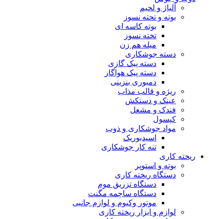
آلیاژ و لحیم
بوته و تحته نسوز
بوته کاسه ای
تخته نسوز
میله هم زن
دسته جوشکاری
دسته پیک گازی
دسته پیک هواگاز
دمبوری بنزینی
ریژه و قالب مذاب
عینک و دستکش
فندک و مشعل
کپسول
مواد جوشکاری و ذوب
اسیدبوریک
تنه کار جوشکاری
ریخته کاری
بوته و استوپر
دستگاه ریخته کاری
دستگاه تزریق موم
دستگاه ساچمه مگنت
موتور وکیوم و لوازم جانبی
لوازم و ابزار ریخته کاری