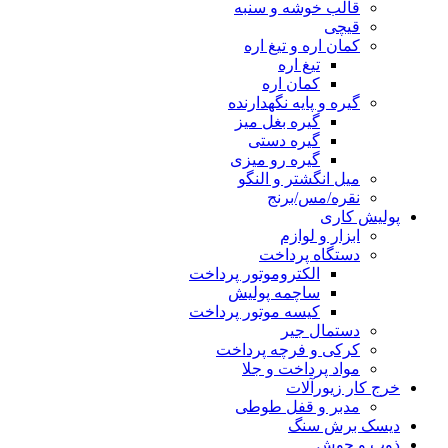
قالب خوشه و سنبه
قیچی
کمان اره و تیغ اره
تیغ اره
کمان اره
گیره و پایه نگهدارنده
گیره بغل میز
گیره دستی
گیره رو میزی
میل انگشتر و النگو
نقره/مس/برنج
پولیش کاری
ابزار و لوازم
دستگاه پرداخت
الکتروموتور پرداخت
ساچمه پولیش
کیسه موتور پرداخت
دستمال جیر
کرکی و فرچه پرداخت
مواد پرداخت و جلا
خرج کار زیورآلات
مدبر و قفل طوطی
دیسک برش سنگ
ذوب و جوش