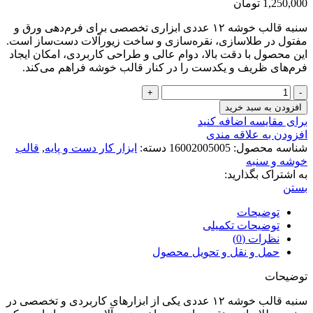
1,250,000
تومان
سنبه قالب خوشه ۱۲ عددی ابزاری تخصصی برای فرم‌دهی ورق و
مفتول در طلاسازی، نقره‌سازی و ساخت زیورآلات دست‌ساز است.
این محصول با دقت بالا، دوام عالی و طراحی کاربردی، امکان ایجاد
فرم‌های ظریف و یکدست را در کنار قالب خوشه فراهم می‌کند.
سنبه
قالب
افزودن به سبد خرید
خوشه
برای مقایسه اضافه کنید
گرد
افزودن به علاقه مندی
12
شناسه محصول:
16002005005
دسته:
ابزار کار دست و پایه
,
قالب
عددی
خوشه و سنبه
اقتصادی
به اشتراک بگذارید:
عدد
بستن
توضیحات
توضیحات تکمیلی
نظرات (0)
حمل و نقل و تحویل محصول
توضیحات
سنبه قالب خوشه ۱۲ عددی یکی از ابزارهای کاربردی و تخصصی در