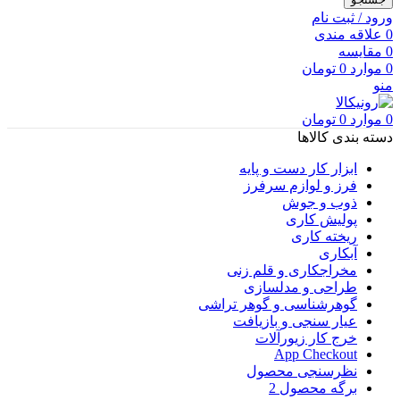
ورود / ثبت نام
0
علاقه مندی
0
مقایسه
0
موارد
0
تومان
منو
0
موارد
0
تومان
دسته بندی کالاها
ابزار کار دست و پایه
فرز و لوازم سرفرز
ذوب و جوش
پولیش کاری
ریخته کاری
آبکاری
مخراجکاری و قلم زنی
طراحی و مدلسازی
گوهرشناسی و گوهر تراشی
عیار سنجی و بازیافت
خرج کار زیورآلات
App Checkout
نظرسنجی محصول
برگه محصول 2