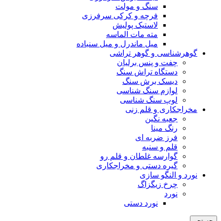
سنگ و مولت
فرچه و کرکی سرفرزی
لاستیک پولیش
مته مات الماسه
میل ماندرل و میل سنباده
گوهرشناسی و گوهر تراشی
چفت و پنس برلیان
دستگاه تراش سنگ
دیسک برش سنگ
لوازم سنگ شناسی
لوپ سنگ شناسی
مخراجکاری و قلم زنی
جعبه نگین
رنگ مینا
فرز ضربه ای
قلم و سنبه
گوارسه غلطان و قلم رو
گیره دستی و مخراجکاری
نورد و النگو سازی
چرخ زیگزاگ
نورد
نورد دستی
جستجو