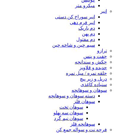
میکرو متر
انبر
انبر سوراخ کن دستی
انبر فرم دهی
دم باریک
دم پهن
دم مفتول
سیم چین و شاخه چین
ترازو
چفت و پنس
چکش و سندانچه
حدیده و قلاویز
حلقه نمره / میل نمره
دریل و زیر پیچ
سنباده کاغذی
سوهان و سوهانچه
دسته سوهان و سوهانچه
سوهان فلز
سوهان تخت
سوهان سه پهلو
سوهان نیم گرد
سوهانچه فلز
فرچه نت و سواله جمع کن