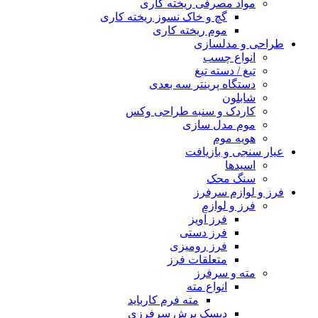
مواد مصرفی ریخته کاری
گچ و خاک نسوز ریخته کاری
موم ریخته کاری
طراحی و مدلسازی
انواع چسب
تیغ / دسته تیغ
دستگاه پرینتر سه بعدی
شابلون
کاردک و سنبه طراحی وکس
موم مدل سازی
هویه موم
عیار سنجی و بازیافت
اسیدها
سنگ محک
فرز و لوازم سرفرز
فرز و لوازم
فرز آویز
فرز دستی
فرز رومیزی
متعلقات فرز
مته و سرفرز
انواع مته
مته فرم کارباید
دیسک برش سرفرزی