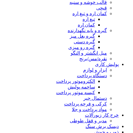
قالب خوشه و سنبه
قیچی
کمان اره و تیغ اره
تیغ اره
کمان اره
گیره و پایه نگهدارنده
گیره بغل میز
گیره دستی
گیره رو میزی
میل انگشتر و النگو
نقره/مس/برنج
پولیش کاری
ابزار و لوازم
دستگاه پرداخت
الکتروموتور پرداخت
ساچمه پولیش
کیسه موتور پرداخت
دستمال جیر
کرکی و فرچه پرداخت
مواد پرداخت و جلا
خرج کار زیورآلات
مدبر و قفل طوطی
دیسک برش سنگ
ذوب و جوش