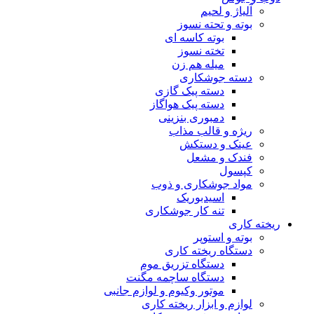
آلیاژ و لحیم
بوته و تحته نسوز
بوته کاسه ای
تخته نسوز
میله هم زن
دسته جوشکاری
دسته پیک گازی
دسته پیک هواگاز
دمبوری بنزینی
ریژه و قالب مذاب
عینک و دستکش
فندک و مشعل
کپسول
مواد جوشکاری و ذوب
اسیدبوریک
تنه کار جوشکاری
ریخته کاری
بوته و استوپر
دستگاه ریخته کاری
دستگاه تزریق موم
دستگاه ساچمه مگنت
موتور وکیوم و لوازم جانبی
لوازم و ابزار ریخته کاری