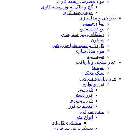
مواد مصرفی ریخته کاری
گچ و خاک نسوز ریخته کاری
موم ریخته کاری
طراحی و مدلسازی
انواع چسب
تیغ / دسته تیغ
دستگاه پرینتر سه بعدی
شابلون
کاردک و سنبه طراحی وکس
موم مدل سازی
هویه موم
عیار سنجی و بازیافت
اسیدها
سنگ محک
فرز و لوازم سرفرز
فرز و لوازم
فرز آویز
فرز دستی
فرز رومیزی
متعلقات فرز
مته و سرفرز
انواع مته
مته فرم کارباید
دیسک برش سرفرزی