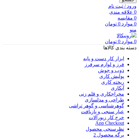
ورود / ثبت نام
0
علاقه مندی
0
مقایسه
0
موارد
0
تومان
منو
0
موارد
0
تومان
دسته بندی کالاها
ابزار کار دست و پایه
فرز و لوازم سرفرز
ذوب و جوش
پولیش کاری
ریخته کاری
آبکاری
مخراجکاری و قلم زنی
طراحی و مدلسازی
گوهرشناسی و گوهر تراشی
عیار سنجی و بازیافت
خرج کار زیورآلات
App Checkout
نظرسنجی محصول
برگه محصول 2