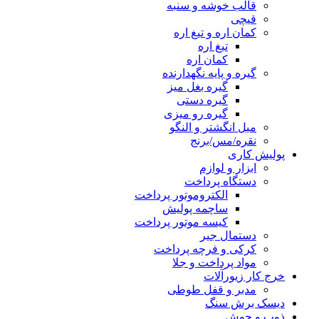
قالب خوشه و سنبه
قیچی
کمان اره و تیغ اره
تیغ اره
کمان اره
گیره و پایه نگهدارنده
گیره بغل میز
گیره دستی
گیره رو میزی
میل انگشتر و النگو
نقره/مس/برنج
پولیش کاری
ابزار و لوازم
دستگاه پرداخت
الکتروموتور پرداخت
ساچمه پولیش
کیسه موتور پرداخت
دستمال جیر
کرکی و فرچه پرداخت
مواد پرداخت و جلا
خرج کار زیورآلات
مدبر و قفل طوطی
دیسک برش سنگ
ذوب و جوش