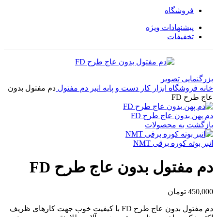
فروشگاه
پیشنهادات ویژه
تخفیفات
بزرگنمایی تصویر
خانه
فروشگاه
ابزار کار دست و پایه
انبر
دم مفتول
دم مفتول بدون
عاج طرح FD
دم پهن بدون عاج طرح FD
بازگشت به محصولات
انبر بوته کوره برقی NMT
دم مفتول بدون عاج طرح FD
450,000
تومان
دم مفتول بدون عاج طرح FD با کیفیت خوب جهت کارهای ظریف