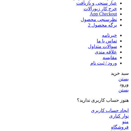
عیار سنجی و بازیافت
خرج کار زیورآلات
App Checkout
نظرسنجی محصول
برگه محصول 2
خبرنامه
تماس با ما
سوالات متداول
علاقه مندی
مقایسه
ورود / ثبت نام
سبد خرید
بستن
ورود
بستن
هنوز حساب کاربری ندارید؟
ایجاد حساب کاربری
نوار کناری
منو
فروشگاه