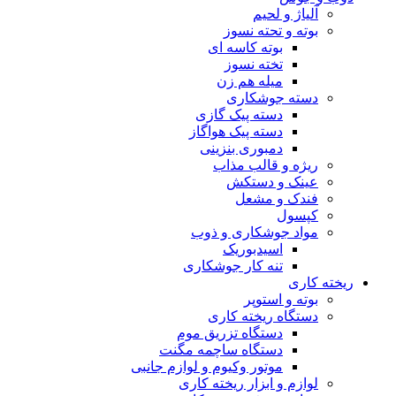
آلیاژ و لحیم
بوته و تحته نسوز
بوته کاسه ای
تخته نسوز
میله هم زن
دسته جوشکاری
دسته پیک گازی
دسته پیک هواگاز
دمبوری بنزینی
ریژه و قالب مذاب
عینک و دستکش
فندک و مشعل
کپسول
مواد جوشکاری و ذوب
اسیدبوریک
تنه کار جوشکاری
ریخته کاری
بوته و استوپر
دستگاه ریخته کاری
دستگاه تزریق موم
دستگاه ساچمه مگنت
موتور وکیوم و لوازم جانبی
لوازم و ابزار ریخته کاری