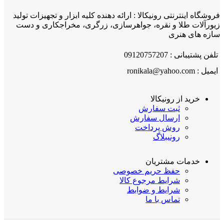
فروشگاه اینترنتی رونیکالا : ارائه دهنده کلیه ابزار و تجهیزات تولید
زیورآلات طلا و نقره، جواهرسازی، زرگری، مخراجکاری و دست
سازه های هنری
تلفن پشتیبانی : 09120757207
ایمیل : ronikala@yahoo.com
خرید از رونیکالا
ثبت سفارش
ارسال سفارش
روش پرداخت
رونیبلاگ
خدمات مشتریان
حفظ حریم خصوصی
شرایط مرجوع کالا
شرایط و ضوابط
تماس با ما