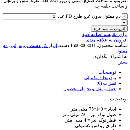
اکترونیک، ساخت صنایع دستی و زیور آلات طلا، نقره، مس و برنجی
و ساخت حلقه چه
دم مفتول بدون عاج طرح FD عدد
افزودن به سبد خرید
برای مقایسه اضافه کنید
افزودن به علاقه مندی
شناسه محصول:
16003003011
دسته:
ابزار کار دست و پایه
,
انبر
,
دم
مفتول
به اشتراک بگذارید:
بستن
توضیحات
توضیحات تکمیلی
نظرات (0)
حمل و نقل و تحویل محصول
توضیحات
ابعاد = 140*75 میلی متر
طول نوک انبر = 22 میلی متر
قطر نوک انبر = 4 میلی متر
دارای روکش لاستیکی