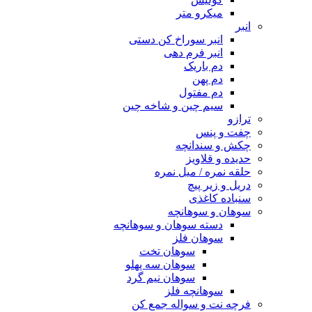
میکرو متر
انبر
انبر سوراخ کن دستی
انبر فرم دهی
دم باریک
دم پهن
دم مفتول
سیم چین و شاخه چین
ترازو
چفت و پنس
چکش و سندانچه
حدیده و قلاویز
حلقه نمره / میل نمره
دریل و زیر پیچ
سنباده کاغذی
سوهان و سوهانچه
دسته سوهان و سوهانچه
سوهان فلز
سوهان تخت
سوهان سه پهلو
سوهان نیم گرد
سوهانچه فلز
فرچه نت و سواله جمع کن