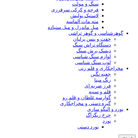
سنگ و مولت
فرچه و کرکی سرفرزی
لاستیک پولیش
مته مات الماسه
میل ماندرل و میل سنباده
گوهرشناسی و گوهر تراشی
چفت و پنس برلیان
دستگاه تراش سنگ
دیسک برش سنگ
لوازم سنگ شناسی
لوپ سنگ شناسی
مخراجکاری و قلم زنی
جعبه نگین
رنگ مینا
فرز ضربه ای
قلم و سنبه
گوارسه غلطان و قلم رو
گیره دستی و مخراجکاری
نورد و النگو سازی
چرخ زیگزاگ
نورد
نورد دستی
جستجو