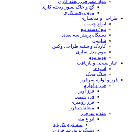
مواد مصرفی ریخته کاری
گچ و خاک نسوز ریخته کاری
موم ریخته کاری
طراحی و مدلسازی
انواع چسب
تیغ / دسته تیغ
دستگاه پرینتر سه بعدی
شابلون
کاردک و سنبه طراحی وکس
موم مدل سازی
هویه موم
عیار سنجی و بازیافت
اسیدها
سنگ محک
فرز و لوازم سرفرز
فرز و لوازم
فرز آویز
فرز دستی
فرز رومیزی
متعلقات فرز
مته و سرفرز
انواع مته
مته فرم کارباید
دیسک برش سرفرزی