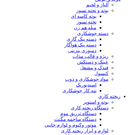
آلیاژ و لحیم
بوته و تحته نسوز
بوته کاسه ای
تخته نسوز
میله هم زن
دسته جوشکاری
دسته پیک گازی
دسته پیک هواگاز
دمبوری بنزینی
ریژه و قالب مذاب
عینک و دستکش
فندک و مشعل
کپسول
مواد جوشکاری و ذوب
اسیدبوریک
تنه کار جوشکاری
ریخته کاری
بوته و استوپر
دستگاه ریخته کاری
دستگاه تزریق موم
دستگاه ساچمه مگنت
موتور وکیوم و لوازم جانبی
لوازم و ابزار ریخته کاری