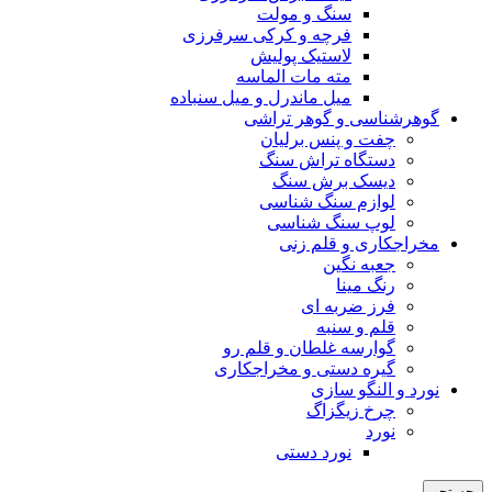
سنگ و مولت
فرچه و کرکی سرفرزی
لاستیک پولیش
مته مات الماسه
میل ماندرل و میل سنباده
گوهرشناسی و گوهر تراشی
چفت و پنس برلیان
دستگاه تراش سنگ
دیسک برش سنگ
لوازم سنگ شناسی
لوپ سنگ شناسی
مخراجکاری و قلم زنی
جعبه نگین
رنگ مینا
فرز ضربه ای
قلم و سنبه
گوارسه غلطان و قلم رو
گیره دستی و مخراجکاری
نورد و النگو سازی
چرخ زیگزاگ
نورد
نورد دستی
جستجو