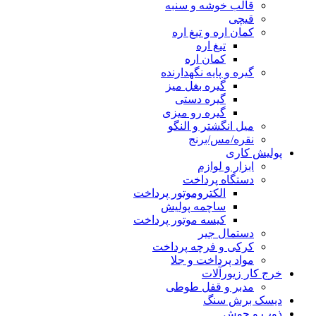
قالب خوشه و سنبه
قیچی
کمان اره و تیغ اره
تیغ اره
کمان اره
گیره و پایه نگهدارنده
گیره بغل میز
گیره دستی
گیره رو میزی
میل انگشتر و النگو
نقره/مس/برنج
پولیش کاری
ابزار و لوازم
دستگاه پرداخت
الکتروموتور پرداخت
ساچمه پولیش
کیسه موتور پرداخت
دستمال جیر
کرکی و فرچه پرداخت
مواد پرداخت و جلا
خرج کار زیورآلات
مدبر و قفل طوطی
دیسک برش سنگ
ذوب و جوش