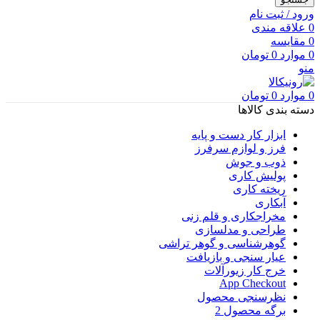
ورود / ثبت نام
0
علاقه مندی
0
مقایسه
0
موارد
0
تومان
منو
0
موارد
0
تومان
دسته بندی کالاها
ابزار کار دست و پایه
فرز و لوازم سرفرز
ذوب و جوش
پولیش کاری
ریخته کاری
آبکاری
مخراجکاری و قلم زنی
طراحی و مدلسازی
گوهرشناسی و گوهر تراشی
عیار سنجی و بازیافت
خرج کار زیورآلات
App Checkout
نظرسنجی محصول
برگه محصول 2