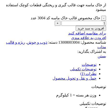
از خاک ماسه جهت قالب گیری و ریختگی قطعات کوچک استفاده
میشود
خاک مخصوص قالب خاک ماسه کد 3004 عدد
افزودن به سبد خرید
برای مقایسه اضافه کنید
افزودن به علاقه مندی
شناسه محصول:
13008003004
دسته:
ذوب و جوش
,
ریژه و قالب
مذاب
به اشتراک بگذارید:
بستن
توضیحات
توضیحات تکمیلی
نظرات (1)
حمل و نقل و تحویل محصول
توضیحات
وزن هر بسته = 1 کیلوگرم
توضیحات تکمیلی