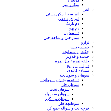
میکرو متر
انبر
انبر سوراخ کن دستی
انبر فرم دهی
دم باریک
دم پهن
دم مفتول
سیم چین و شاخه چین
ترازو
چفت و پنس
چکش و سندانچه
حدیده و قلاویز
حلقه نمره / میل نمره
دریل و زیر پیچ
سنباده کاغذی
سوهان و سوهانچه
دسته سوهان و سوهانچه
سوهان فلز
سوهان تخت
سوهان سه پهلو
سوهان نیم گرد
سوهانچه فلز
فرچه نت و سواله جمع کن