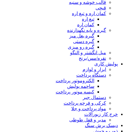
قالب خوشه و سنبه
قیچی
کمان اره و تیغ اره
تیغ اره
کمان اره
گیره و پایه نگهدارنده
گیره بغل میز
گیره دستی
گیره رو میزی
میل انگشتر و النگو
نقره/مس/برنج
پولیش کاری
ابزار و لوازم
دستگاه پرداخت
الکتروموتور پرداخت
ساچمه پولیش
کیسه موتور پرداخت
دستمال جیر
کرکی و فرچه پرداخت
مواد پرداخت و جلا
خرج کار زیورآلات
مدبر و قفل طوطی
دیسک برش سنگ
ذوب و جوش