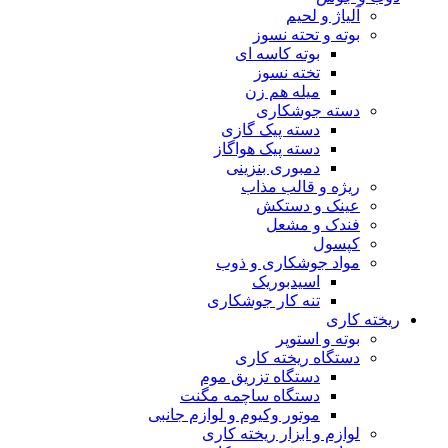
آلیاژ و لحیم
بوته و تحته نسوز
بوته کاسه ای
تخته نسوز
میله هم زن
دسته جوشکاری
دسته پیک گازی
دسته پیک هواگاز
دمبوری بنزینی
ریژه و قالب مذاب
عینک و دستکش
فندک و مشعل
کپسول
مواد جوشکاری و ذوب
اسیدبوریک
تنه کار جوشکاری
ریخته کاری
بوته و استوپر
دستگاه ریخته کاری
دستگاه تزریق موم
دستگاه ساچمه مگنت
موتور وکیوم و لوازم جانبی
لوازم و ابزار ریخته کاری