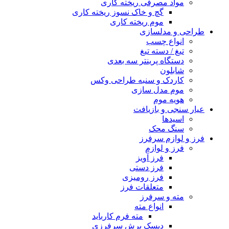
مواد مصرفی ریخته کاری
گچ و خاک نسوز ریخته کاری
موم ریخته کاری
طراحی و مدلسازی
انواع چسب
تیغ / دسته تیغ
دستگاه پرینتر سه بعدی
شابلون
کاردک و سنبه طراحی وکس
موم مدل سازی
هویه موم
عیار سنجی و بازیافت
اسیدها
سنگ محک
فرز و لوازم سرفرز
فرز و لوازم
فرز آویز
فرز دستی
فرز رومیزی
متعلقات فرز
مته و سرفرز
انواع مته
مته فرم کارباید
دیسک برش سرفرزی