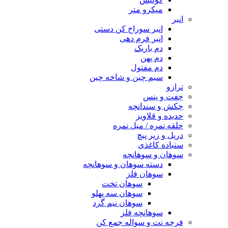
میکرو متر
انبر
انبر سوراخ کن دستی
انبر فرم دهی
دم باریک
دم پهن
دم مفتول
سیم چین و شاخه چین
ترازو
چفت و پنس
چکش و سندانچه
حدیده و قلاویز
حلقه نمره / میل نمره
دریل و زیر پیچ
سنباده کاغذی
سوهان و سوهانچه
دسته سوهان و سوهانچه
سوهان فلز
سوهان تخت
سوهان سه پهلو
سوهان نیم گرد
سوهانچه فلز
فرچه نت و سواله جمع کن