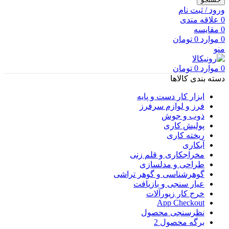
ورود / ثبت نام
0
علاقه مندی
0
مقایسه
0
موارد
0
تومان
منو
0
موارد
0
تومان
دسته بندی کالاها
ابزار کار دست و پایه
فرز و لوازم سرفرز
ذوب و جوش
پولیش کاری
ریخته کاری
آبکاری
مخراجکاری و قلم زنی
طراحی و مدلسازی
گوهرشناسی و گوهر تراشی
عیار سنجی و بازیافت
خرج کار زیورآلات
App Checkout
نظرسنجی محصول
برگه محصول 2