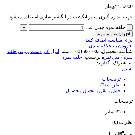
725,000
تومان
جهت اندازه گیری سایز انگشت در انگشتر سازی استفاده میشود
حلقه نمره چینی عدد
افزودن به سبد خرید
برای مقایسه اضافه کنید
افزودن به علاقه مندی
شناسه محصول:
16015001002
دسته:
ابزار کار دست و پایه
,
حلقه
نمره / میل نمره
برچسب:
حلقه نمره
به اشتراک بگذارید:
بستن
توضیحات
نظرات (0)
حمل و نقل و تحویل محصول
توضیحات
35 سایز
نظرات (0)