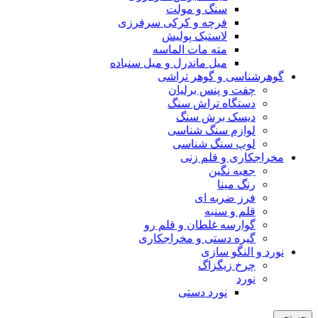
سنگ و مولت
فرچه و کرکی سرفرزی
لاستیک پولیش
مته مات الماسه
میل ماندرل و میل سنباده
گوهرشناسی و گوهر تراشی
چفت و پنس برلیان
دستگاه تراش سنگ
دیسک برش سنگ
لوازم سنگ شناسی
لوپ سنگ شناسی
مخراجکاری و قلم زنی
جعبه نگین
رنگ مینا
فرز ضربه ای
قلم و سنبه
گوارسه غلطان و قلم رو
گیره دستی و مخراجکاری
نورد و النگو سازی
چرخ زیگزاگ
نورد
نورد دستی
جستجو