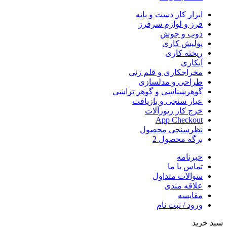
ابزار کار دست و پایه
فرز و لوازم سرفرز
ذوب و جوش
پولیش کاری
ریخته کاری
آبکاری
مخراجکاری و قلم زنی
طراحی و مدلسازی
گوهرشناسی و گوهر تراشی
عیار سنجی و بازیافت
خرج کار زیورآلات
App Checkout
نظرسنجی محصول
برگه محصول 2
خبرنامه
تماس با ما
سوالات متداول
علاقه مندی
مقایسه
ورود / ثبت نام
سبد خرید