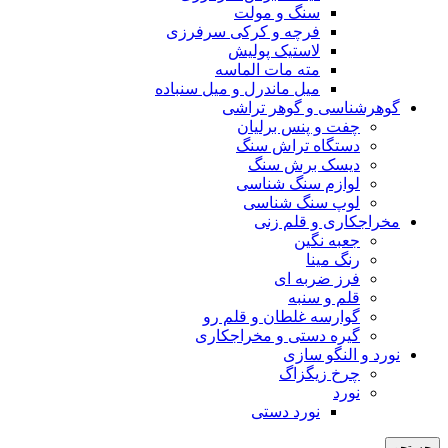
سنگ و مولت
فرچه و کرکی سرفرزی
لاستیک پولیش
مته مات الماسه
میل ماندرل و میل سنباده
گوهرشناسی و گوهر تراشی
چفت و پنس برلیان
دستگاه تراش سنگ
دیسک برش سنگ
لوازم سنگ شناسی
لوپ سنگ شناسی
مخراجکاری و قلم زنی
جعبه نگین
رنگ مینا
فرز ضربه ای
قلم و سنبه
گوارسه غلطان و قلم رو
گیره دستی و مخراجکاری
نورد و النگو سازی
چرخ زیگزاگ
نورد
نورد دستی
جستجو