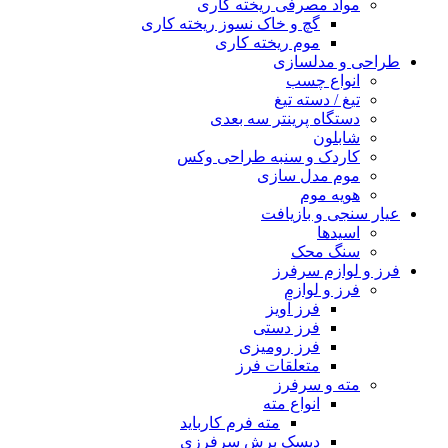
مواد مصرفی ریخته کاری
گچ و خاک نسوز ریخته کاری
موم ریخته کاری
طراحی و مدلسازی
انواع چسب
تیغ / دسته تیغ
دستگاه پرینتر سه بعدی
شابلون
کاردک و سنبه طراحی وکس
موم مدل سازی
هویه موم
عیار سنجی و بازیافت
اسیدها
سنگ محک
فرز و لوازم سرفرز
فرز و لوازم
فرز آویز
فرز دستی
فرز رومیزی
متعلقات فرز
مته و سرفرز
انواع مته
مته فرم کارباید
دیسک برش سرفرزی