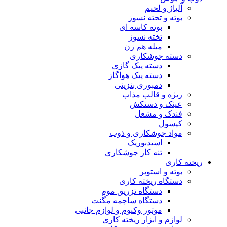
آلیاژ و لحیم
بوته و تحته نسوز
بوته کاسه ای
تخته نسوز
میله هم زن
دسته جوشکاری
دسته پیک گازی
دسته پیک هواگاز
دمبوری بنزینی
ریژه و قالب مذاب
عینک و دستکش
فندک و مشعل
کپسول
مواد جوشکاری و ذوب
اسیدبوریک
تنه کار جوشکاری
ریخته کاری
بوته و استوپر
دستگاه ریخته کاری
دستگاه تزریق موم
دستگاه ساچمه مگنت
موتور وکیوم و لوازم جانبی
لوازم و ابزار ریخته کاری