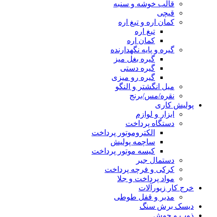
قالب خوشه و سنبه
قیچی
کمان اره و تیغ اره
تیغ اره
کمان اره
گیره و پایه نگهدارنده
گیره بغل میز
گیره دستی
گیره رو میزی
میل انگشتر و النگو
نقره/مس/برنج
پولیش کاری
ابزار و لوازم
دستگاه پرداخت
الکتروموتور پرداخت
ساچمه پولیش
کیسه موتور پرداخت
دستمال جیر
کرکی و فرچه پرداخت
مواد پرداخت و جلا
خرج کار زیورآلات
مدبر و قفل طوطی
دیسک برش سنگ
ذوب و جوش