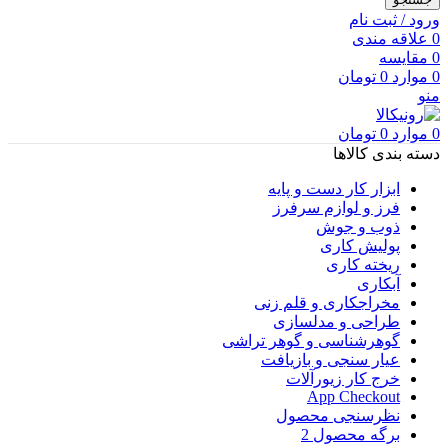
ورود / ثبت نام
0
علاقه مندی
0
مقایسه
0
موارد
0
تومان
منو
0
موارد
0
تومان
دسته بندی کالاها
ابزار کار دست و پایه
فرز و لوازم سرفرز
ذوب و جوش
پولیش کاری
ریخته کاری
آبکاری
مخراجکاری و قلم زنی
طراحی و مدلسازی
گوهرشناسی و گوهر تراشی
عیار سنجی و بازیافت
خرج کار زیورآلات
App Checkout
نظرسنجی محصول
برگه محصول 2