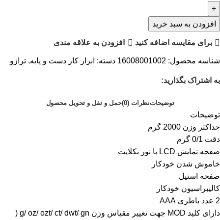
افزودن به سبد خرید
برای مقایسه اضافه کنید
افزودن به علاقه مندی
شناسه محصول:
16008001002
دسته:
ابزار کار دست و پایه
,
ترازو
به اشتراک بگذارید:
توضیحات
نظرات (0)
حمل و نقل و تحویل محصول
توضیحات
حداکثر وزن 2000 گرم
دقت 0/1 گرم
صفحه نمایش LCD با نور بکلایت
خاموش شدن خودکار
صفحه استیل
کالیبراسیون خودکار
2 عدد باطری AAA
دارای کلید MOD جهت تغییر مقیاس وزن g/ oz/ ozt/ ct/ dwt/ gn (