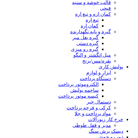
قالب خوشه و سنبه
قیچی
کمان اره و تیغ اره
تیغ اره
کمان اره
گیره و پایه نگهدارنده
گیره بغل میز
گیره دستی
گیره رو میزی
میل انگشتر و النگو
نقره/مس/برنج
پولیش کاری
ابزار و لوازم
دستگاه پرداخت
الکتروموتور پرداخت
ساچمه پولیش
کیسه موتور پرداخت
دستمال جیر
کرکی و فرچه پرداخت
مواد پرداخت و جلا
خرج کار زیورآلات
مدبر و قفل طوطی
دیسک برش سنگ
ذوب و جوش