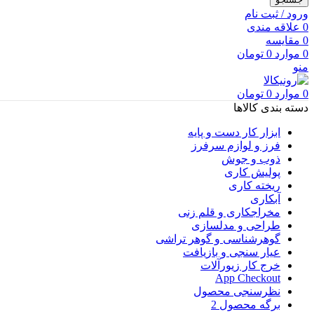
ورود / ثبت نام
0
علاقه مندی
0
مقایسه
0
موارد
0
تومان
منو
0
موارد
0
تومان
دسته بندی کالاها
ابزار کار دست و پایه
فرز و لوازم سرفرز
ذوب و جوش
پولیش کاری
ریخته کاری
آبکاری
مخراجکاری و قلم زنی
طراحی و مدلسازی
گوهرشناسی و گوهر تراشی
عیار سنجی و بازیافت
خرج کار زیورآلات
App Checkout
نظرسنجی محصول
برگه محصول 2