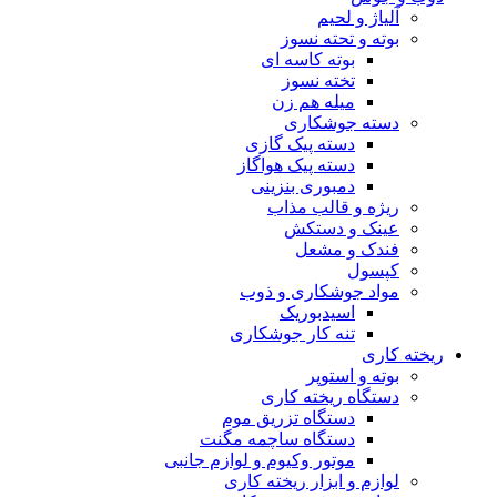
آلیاژ و لحیم
بوته و تحته نسوز
بوته کاسه ای
تخته نسوز
میله هم زن
دسته جوشکاری
دسته پیک گازی
دسته پیک هواگاز
دمبوری بنزینی
ریژه و قالب مذاب
عینک و دستکش
فندک و مشعل
کپسول
مواد جوشکاری و ذوب
اسیدبوریک
تنه کار جوشکاری
ریخته کاری
بوته و استوپر
دستگاه ریخته کاری
دستگاه تزریق موم
دستگاه ساچمه مگنت
موتور وکیوم و لوازم جانبی
لوازم و ابزار ریخته کاری