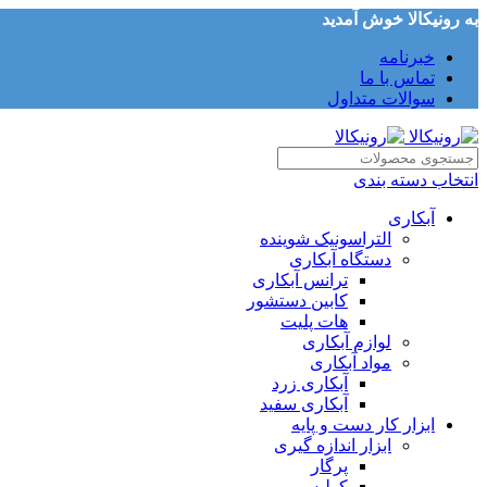
به رونیکالا خوش آمدید
خبرنامه
تماس با ما
سوالات متداول
انتخاب دسته بندی
آبکاری
التراسونیک شوینده
دستگاه آبکاری
ترانس آبکاری
کابین دستشور
هات پلیت
لوازم آبکاری
مواد آبکاری
آبکاری زرد
آبکاری سفید
ابزار کار دست و پایه
ابزار اندازه گیری
پرگار
کولیس