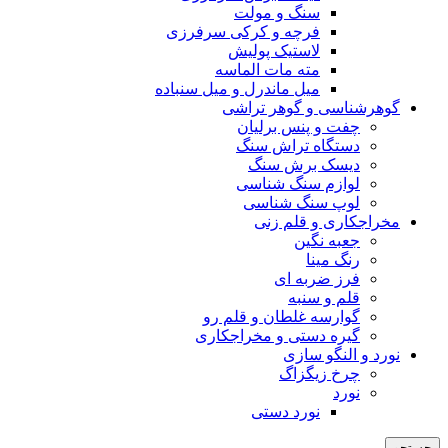
سنگ و مولت
فرچه و کرکی سرفرزی
لاستیک پولیش
مته مات الماسه
میل ماندرل و میل سنباده
گوهرشناسی و گوهر تراشی
چفت و پنس برلیان
دستگاه تراش سنگ
دیسک برش سنگ
لوازم سنگ شناسی
لوپ سنگ شناسی
مخراجکاری و قلم زنی
جعبه نگین
رنگ مینا
فرز ضربه ای
قلم و سنبه
گوارسه غلطان و قلم رو
گیره دستی و مخراجکاری
نورد و النگو سازی
چرخ زیگزاگ
نورد
نورد دستی
جستجو