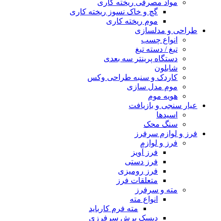
مواد مصرفی ریخته کاری
گچ و خاک نسوز ریخته کاری
موم ریخته کاری
طراحی و مدلسازی
انواع چسب
تیغ / دسته تیغ
دستگاه پرینتر سه بعدی
شابلون
کاردک و سنبه طراحی وکس
موم مدل سازی
هویه موم
عیار سنجی و بازیافت
اسیدها
سنگ محک
فرز و لوازم سرفرز
فرز و لوازم
فرز آویز
فرز دستی
فرز رومیزی
متعلقات فرز
مته و سرفرز
انواع مته
مته فرم کارباید
دیسک برش سرفرزی