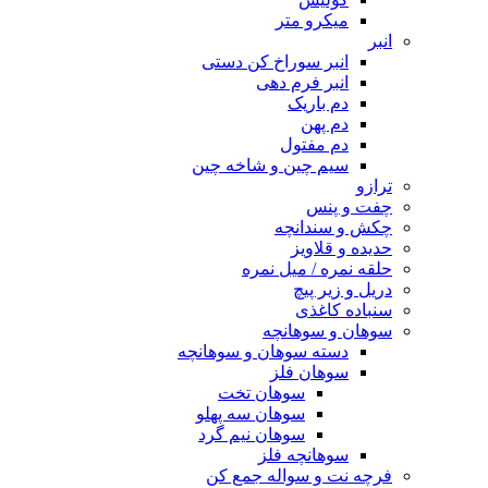
میکرو متر
انبر
انبر سوراخ کن دستی
انبر فرم دهی
دم باریک
دم پهن
دم مفتول
سیم چین و شاخه چین
ترازو
چفت و پنس
چکش و سندانچه
حدیده و قلاویز
حلقه نمره / میل نمره
دریل و زیر پیچ
سنباده کاغذی
سوهان و سوهانچه
دسته سوهان و سوهانچه
سوهان فلز
سوهان تخت
سوهان سه پهلو
سوهان نیم گرد
سوهانچه فلز
فرچه نت و سواله جمع کن