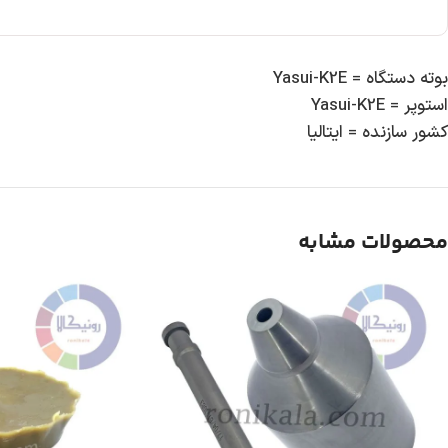
بوته دستگاه = Yasui-K2E
استوپر = Yasui-K2E
کشور سازنده = ایتالیا
محصولات مشابه