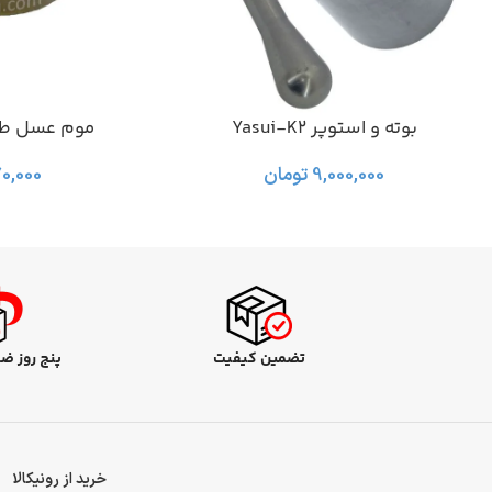
بوته و استوپر Yasui-K2
موم عسل طبیعی 0
افزودن به سبد خرید
افزودن به سبد خرید
9,000,000
تومان
70,000
تضمین کیفیت
پنج روز ض
خرید از رونیکالا