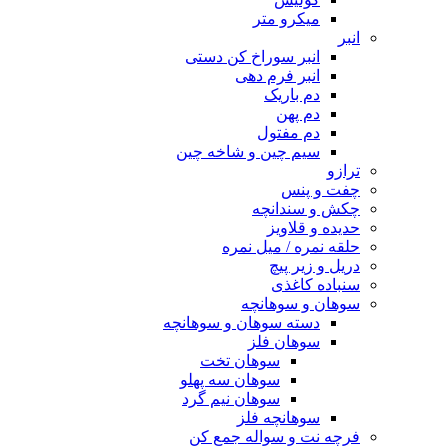
میکرو متر
انبر
انبر سوراخ کن دستی
انبر فرم دهی
دم باریک
دم پهن
دم مفتول
سیم چین و شاخه چین
ترازو
چفت و پنس
چکش و سندانچه
حدیده و قلاویز
حلقه نمره / میل نمره
دریل و زیر پیچ
سنباده کاغذی
سوهان و سوهانچه
دسته سوهان و سوهانچه
سوهان فلز
سوهان تخت
سوهان سه پهلو
سوهان نیم گرد
سوهانچه فلز
فرچه نت و سواله جمع کن