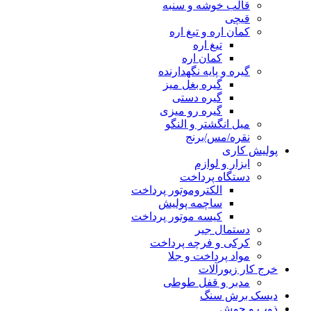
قالب خوشه و سنبه
قیچی
کمان اره و تیغ اره
تیغ اره
کمان اره
گیره و پایه نگهدارنده
گیره بغل میز
گیره دستی
گیره رو میزی
میل انگشتر و النگو
نقره/مس/برنج
پولیش کاری
ابزار و لوازم
دستگاه پرداخت
الکتروموتور پرداخت
ساچمه پولیش
کیسه موتور پرداخت
دستمال جیر
کرکی و فرچه پرداخت
مواد پرداخت و جلا
خرج کار زیورآلات
مدبر و قفل طوطی
دیسک برش سنگ
ذوب و جوش