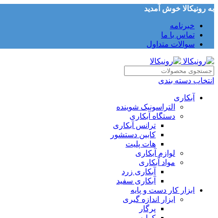
به رونیکالا خوش آمدید
خبرنامه
تماس با ما
سوالات متداول
انتخاب دسته بندی
آبکاری
التراسونیک شوینده
دستگاه آبکاری
ترانس آبکاری
کابین دستشور
هات پلیت
لوازم آبکاری
مواد آبکاری
آبکاری زرد
آبکاری سفید
ابزار کار دست و پایه
ابزار اندازه گیری
پرگار
کولیس