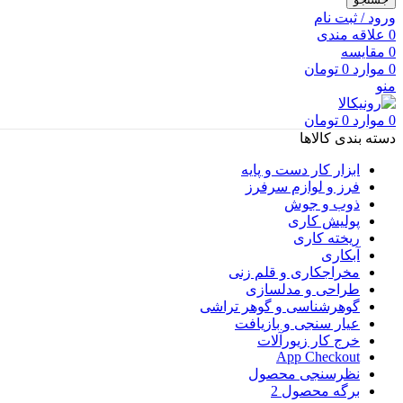
ورود / ثبت نام
0
علاقه مندی
0
مقایسه
0
موارد
0
تومان
منو
0
موارد
0
تومان
دسته بندی کالاها
ابزار کار دست و پایه
فرز و لوازم سرفرز
ذوب و جوش
پولیش کاری
ریخته کاری
آبکاری
مخراجکاری و قلم زنی
طراحی و مدلسازی
گوهرشناسی و گوهر تراشی
عیار سنجی و بازیافت
خرج کار زیورآلات
App Checkout
نظرسنجی محصول
برگه محصول 2