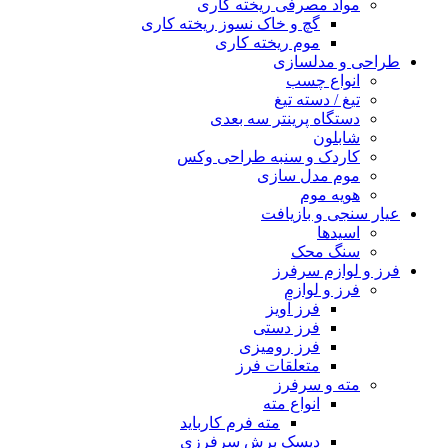
مواد مصرفی ریخته کاری
گچ و خاک نسوز ریخته کاری
موم ریخته کاری
طراحی و مدلسازی
انواع چسب
تیغ / دسته تیغ
دستگاه پرینتر سه بعدی
شابلون
کاردک و سنبه طراحی وکس
موم مدل سازی
هویه موم
عیار سنجی و بازیافت
اسیدها
سنگ محک
فرز و لوازم سرفرز
فرز و لوازم
فرز آویز
فرز دستی
فرز رومیزی
متعلقات فرز
مته و سرفرز
انواع مته
مته فرم کارباید
دیسک برش سرفرزی