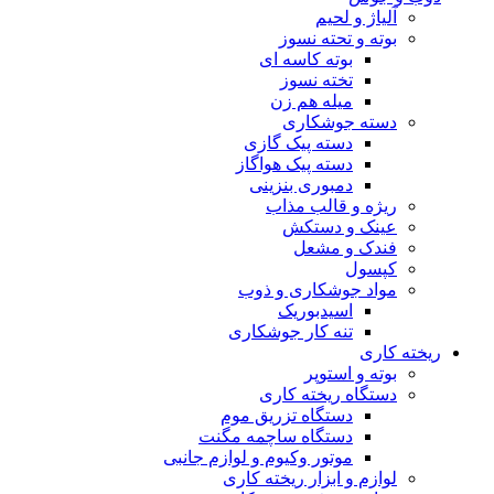
آلیاژ و لحیم
بوته و تحته نسوز
بوته کاسه ای
تخته نسوز
میله هم زن
دسته جوشکاری
دسته پیک گازی
دسته پیک هواگاز
دمبوری بنزینی
ریژه و قالب مذاب
عینک و دستکش
فندک و مشعل
کپسول
مواد جوشکاری و ذوب
اسیدبوریک
تنه کار جوشکاری
ریخته کاری
بوته و استوپر
دستگاه ریخته کاری
دستگاه تزریق موم
دستگاه ساچمه مگنت
موتور وکیوم و لوازم جانبی
لوازم و ابزار ریخته کاری