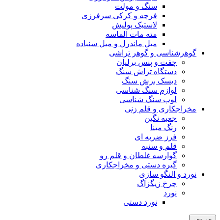
سنگ و مولت
فرچه و کرکی سرفرزی
لاستیک پولیش
مته مات الماسه
میل ماندرل و میل سنباده
گوهرشناسی و گوهر تراشی
چفت و پنس برلیان
دستگاه تراش سنگ
دیسک برش سنگ
لوازم سنگ شناسی
لوپ سنگ شناسی
مخراجکاری و قلم زنی
جعبه نگین
رنگ مینا
فرز ضربه ای
قلم و سنبه
گوارسه غلطان و قلم رو
گیره دستی و مخراجکاری
نورد و النگو سازی
چرخ زیگزاگ
نورد
نورد دستی
جستجو