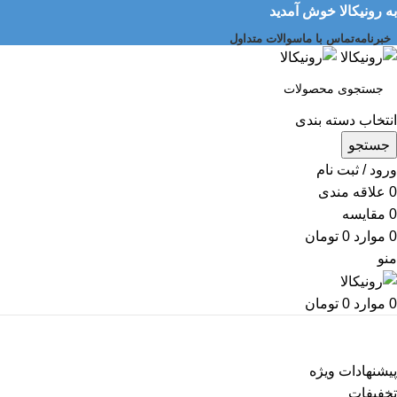
به رونیکالا خوش آمدید
خبرنامه
تماس با ما
سوالات متداول
انتخاب دسته بندی
جستجو
ورود / ثبت نام
0
علاقه مندی
0
مقایسه
0
موارد
0
تومان
منو
0
موارد
0
تومان
دسته بندی کالاها
پیشنهادات ویژه
تخفیفات