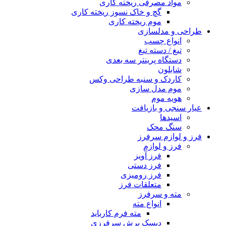
مواد مصرفی ریخته کاری
گچ و خاک نسوز ریخته کاری
موم ریخته کاری
طراحی و مدلسازی
انواع چسب
تیغ / دسته تیغ
دستگاه پرینتر سه بعدی
شابلون
کاردک و سنبه طراحی وکس
موم مدل سازی
هویه موم
عیار سنجی و بازیافت
اسیدها
سنگ محک
فرز و لوازم سرفرز
فرز و لوازم
فرز آویز
فرز دستی
فرز رومیزی
متعلقات فرز
مته و سرفرز
انواع مته
مته فرم کارباید
دیسک برش سرفرزی