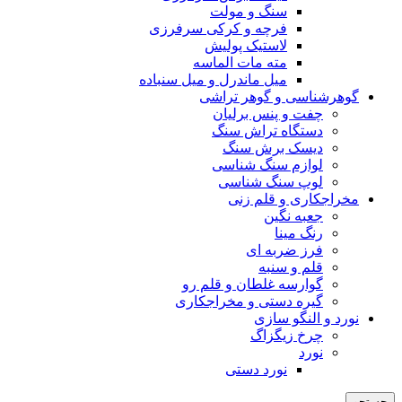
سنگ و مولت
فرچه و کرکی سرفرزی
لاستیک پولیش
مته مات الماسه
میل ماندرل و میل سنباده
گوهرشناسی و گوهر تراشی
چفت و پنس برلیان
دستگاه تراش سنگ
دیسک برش سنگ
لوازم سنگ شناسی
لوپ سنگ شناسی
مخراجکاری و قلم زنی
جعبه نگین
رنگ مینا
فرز ضربه ای
قلم و سنبه
گوارسه غلطان و قلم رو
گیره دستی و مخراجکاری
نورد و النگو سازی
چرخ زیگزاگ
نورد
نورد دستی
جستجو