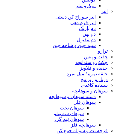
میکرو متر
انبر
انبر سوراخ کن دستی
انبر فرم دهی
دم باریک
دم پهن
دم مفتول
سیم چین و شاخه چین
ترازو
چفت و پنس
چکش و سندانچه
حدیده و قلاویز
حلقه نمره / میل نمره
دریل و زیر پیچ
سنباده کاغذی
سوهان و سوهانچه
دسته سوهان و سوهانچه
سوهان فلز
سوهان تخت
سوهان سه پهلو
سوهان نیم گرد
سوهانچه فلز
فرچه نت و سواله جمع کن