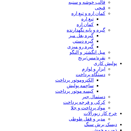
قالب خوشه و سنبه
قیچی
کمان اره و تیغ اره
تیغ اره
کمان اره
گیره و پایه نگهدارنده
گیره بغل میز
گیره دستی
گیره رو میزی
میل انگشتر و النگو
نقره/مس/برنج
پولیش کاری
ابزار و لوازم
دستگاه پرداخت
الکتروموتور پرداخت
ساچمه پولیش
کیسه موتور پرداخت
دستمال جیر
کرکی و فرچه پرداخت
مواد پرداخت و جلا
خرج کار زیورآلات
مدبر و قفل طوطی
دیسک برش سنگ
ذوب و جوش