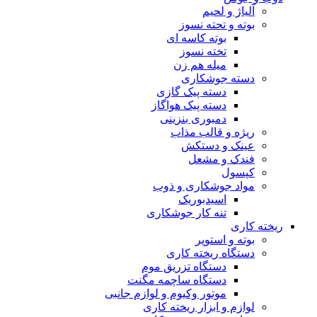
آلیاژ و لحیم
بوته و تحته نسوز
بوته کاسه ای
تخته نسوز
میله هم زن
دسته جوشکاری
دسته پیک گازی
دسته پیک هواگاز
دمبوری بنزینی
ریژه و قالب مذاب
عینک و دستکش
فندک و مشعل
کپسول
مواد جوشکاری و ذوب
اسیدبوریک
تنه کار جوشکاری
ریخته کاری
بوته و استوپر
دستگاه ریخته کاری
دستگاه تزریق موم
دستگاه ساچمه مگنت
موتور وکیوم و لوازم جانبی
لوازم و ابزار ریخته کاری