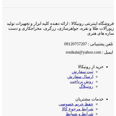
فروشگاه اینترنتی رونیکالا : ارائه دهنده کلیه ابزار و تجهیزات تولید
زیورآلات طلا و نقره، جواهرسازی، زرگری، مخراجکاری و دست
سازه های هنری
تلفن پشتیبانی : 09120757207
ایمیل : ronikala@yahoo.com
خرید از رونیکالا
ثبت سفارش
ارسال سفارش
روش پرداخت
رونیبلاگ
خدمات مشتریان
حفظ حریم خصوصی
شرایط مرجوع کالا
شرایط و ضوابط