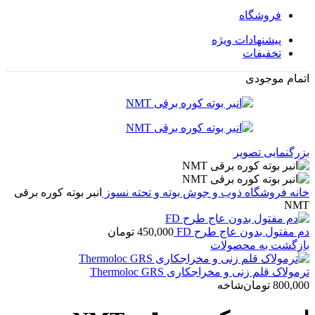
فروشگاه
پیشنهادات ویژه
تخفیفات
اتمام موجودی
بزرگنمایی تصویر
خانه
فروشگاه
ذوب و جوش
بوته و تحته نسوز
انبر بوته کوره برقی
NMT
دم مفتول بدون عاج طرح FD
450,000
تومان
بازگشت به محصولات
ترمولاک قلم زنی و مخراجکاری Thermoloc GRS
800,000
تومان
شاخه