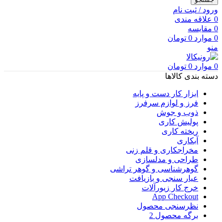
ورود / ثبت نام
0
علاقه مندی
0
مقایسه
0
موارد
0
تومان
منو
0
موارد
0
تومان
دسته بندی کالاها
ابزار کار دست و پایه
فرز و لوازم سرفرز
ذوب و جوش
پولیش کاری
ریخته کاری
آبکاری
مخراجکاری و قلم زنی
طراحی و مدلسازی
گوهرشناسی و گوهر تراشی
عیار سنجی و بازیافت
خرج کار زیورآلات
App Checkout
نظرسنجی محصول
برگه محصول 2