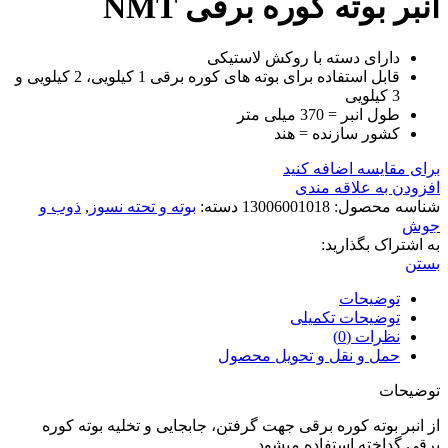
انبر بوته کوره برقی NMT
دارای دسته با روکش لاستیکی
قابل استفاده برای بوته های کوره برقی 1 کیلویی، 2 کیلویی و
3 کیلویی
طول انبر = 370 میلی متر
کشور سازنده = هند
برای مقایسه اضافه کنید
افزودن به علاقه مندی
شناسه محصول:
13006001018
دسته:
بوته و تحته نسوز
,
ذوب و
جوش
به اشتراک بگذارید:
بستن
توضیحات
توضیحات تکمیلی
نظرات (0)
حمل و نقل و تحویل محصول
توضیحات
از انبر بوته کوره برقی جهت گرفتن، جابجایی و تخلیه بوته کوره
برقی گداخته استفاده میشود