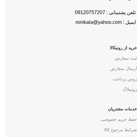
تلفن پشتیبانی : 09120757207
ایمیل : ronikala@yahoo.com
خرید از رونیکالا
ثبت سفارش
ارسال سفارش
روش پرداخت
رونیبلاگ
خدمات مشتریان
حفظ حریم خصوصی
شرایط مرجوع کالا