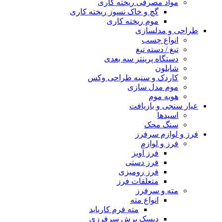
مواد مصرفی ریخته کاری
گچ و خاک نسوز ریخته کاری
موم ریخته کاری
طراحی و مدلسازی
انواع چسب
تیغ / دسته تیغ
دستگاه پرینتر سه بعدی
شابلون
کاردک و سنبه طراحی وکس
موم مدل سازی
هویه موم
عیار سنجی و بازیافت
اسیدها
سنگ محک
فرز و لوازم سرفرز
فرز و لوازم
فرز آویز
فرز دستی
فرز رومیزی
متعلقات فرز
مته و سرفرز
انواع مته
مته فرم کارباید
دیسک برش سرفرزی