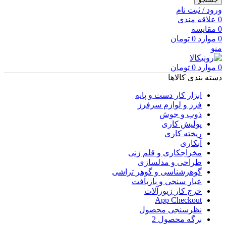
ورود / ثبت نام
0
علاقه مندی
0
مقایسه
0
موارد
0
تومان
منو
0
موارد
0
تومان
دسته بندی کالاها
ابزار کار دست و پایه
فرز و لوازم سرفرز
ذوب و جوش
پولیش کاری
ریخته کاری
آبکاری
مخراجکاری و قلم زنی
طراحی و مدلسازی
گوهرشناسی و گوهر تراشی
عیار سنجی و بازیافت
خرج کار زیورآلات
App Checkout
نظرسنجی محصول
برگه محصول 2