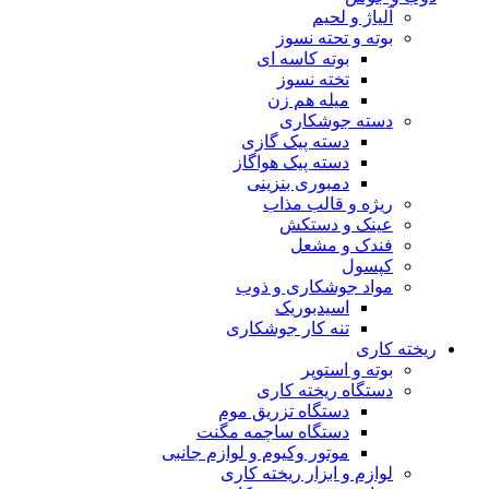
آلیاژ و لحیم
بوته و تحته نسوز
بوته کاسه ای
تخته نسوز
میله هم زن
دسته جوشکاری
دسته پیک گازی
دسته پیک هواگاز
دمبوری بنزینی
ریژه و قالب مذاب
عینک و دستکش
فندک و مشعل
کپسول
مواد جوشکاری و ذوب
اسیدبوریک
تنه کار جوشکاری
ریخته کاری
بوته و استوپر
دستگاه ریخته کاری
دستگاه تزریق موم
دستگاه ساچمه مگنت
موتور وکیوم و لوازم جانبی
لوازم و ابزار ریخته کاری