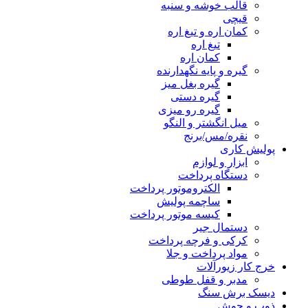
قالب خوشه و سنبه
قیچی
کمان اره و تیغ اره
تیغ اره
کمان اره
گیره و پایه نگهدارنده
گیره بغل میز
گیره دستی
گیره رو میزی
میل انگشتر و النگو
نقره/مس/برنج
پولیش کاری
ابزار و لوازم
دستگاه پرداخت
الکتروموتور پرداخت
ساچمه پولیش
کیسه موتور پرداخت
دستمال جیر
کرکی و فرچه پرداخت
مواد پرداخت و جلا
خرج کار زیورآلات
مدبر و قفل طوطی
دیسک برش سنگ
ذوب و جوش