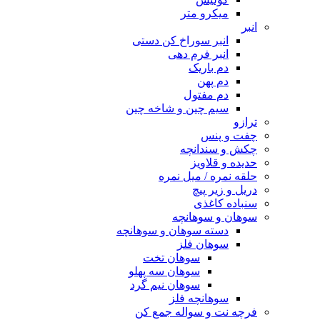
میکرو متر
انبر
انبر سوراخ کن دستی
انبر فرم دهی
دم باریک
دم پهن
دم مفتول
سیم چین و شاخه چین
ترازو
چفت و پنس
چکش و سندانچه
حدیده و قلاویز
حلقه نمره / میل نمره
دریل و زیر پیچ
سنباده کاغذی
سوهان و سوهانچه
دسته سوهان و سوهانچه
سوهان فلز
سوهان تخت
سوهان سه پهلو
سوهان نیم گرد
سوهانچه فلز
فرچه نت و سواله جمع کن