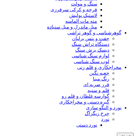
سنگ و مولت
فرچه و کرکی سرفرزی
لاستیک پولیش
مته مات الماسه
میل ماندرل و میل سنباده
گوهرشناسی و گوهر تراشی
چفت و پنس برلیان
دستگاه تراش سنگ
دیسک برش سنگ
لوازم سنگ شناسی
لوپ سنگ شناسی
مخراجکاری و قلم زنی
جعبه نگین
رنگ مینا
فرز ضربه ای
قلم و سنبه
گوارسه غلطان و قلم رو
گیره دستی و مخراجکاری
نورد و النگو سازی
چرخ زیگزاگ
نورد
نورد دستی
جستجو