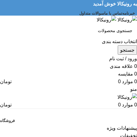
به رونیکالا خوش آمدید
خبرنامه
تماس با ما
سوالات متداول
انتخاب دسته بندی
جستجو
ورود / ثبت نام
0
علاقه مندی
0
مقایسه
0
موارد
0
تومان
منو
0
موارد
0
تومان
دسته بندی کالاها
فروشگاه
پیشنهادات ویژه
تخفیفات