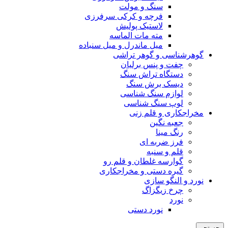
سنگ و مولت
فرچه و کرکی سرفرزی
لاستیک پولیش
مته مات الماسه
میل ماندرل و میل سنباده
گوهرشناسی و گوهر تراشی
چفت و پنس برلیان
دستگاه تراش سنگ
دیسک برش سنگ
لوازم سنگ شناسی
لوپ سنگ شناسی
مخراجکاری و قلم زنی
جعبه نگین
رنگ مینا
فرز ضربه ای
قلم و سنبه
گوارسه غلطان و قلم رو
گیره دستی و مخراجکاری
نورد و النگو سازی
چرخ زیگزاگ
نورد
نورد دستی
جستجو