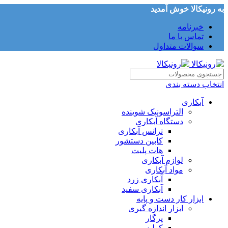
به رونیکالا خوش آمدید
خبرنامه
تماس با ما
سوالات متداول
انتخاب دسته بندی
آبکاری
التراسونیک شوینده
دستگاه آبکاری
ترانس آبکاری
کابین دستشور
هات پلیت
لوازم آبکاری
مواد آبکاری
آبکاری زرد
آبکاری سفید
ابزار کار دست و پایه
ابزار اندازه گیری
پرگار
کولیس