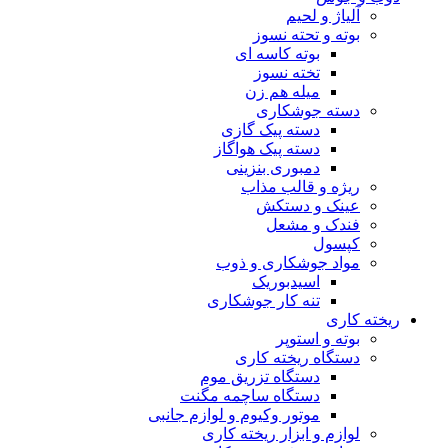
آلیاژ و لحیم
بوته و تحته نسوز
بوته کاسه ای
تخته نسوز
میله هم زن
دسته جوشکاری
دسته پیک گازی
دسته پیک هواگاز
دمبوری بنزینی
ریژه و قالب مذاب
عینک و دستکش
فندک و مشعل
کپسول
مواد جوشکاری و ذوب
اسیدبوریک
تنه کار جوشکاری
ریخته کاری
بوته و استوپر
دستگاه ریخته کاری
دستگاه تزریق موم
دستگاه ساچمه مگنت
موتور وکیوم و لوازم جانبی
لوازم و ابزار ریخته کاری