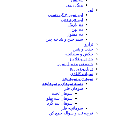
میکرو متر
انبر
انبر سوراخ کن دستی
انبر فرم دهی
دم باریک
دم پهن
دم مفتول
سیم چین و شاخه چین
ترازو
چفت و پنس
چکش و سندانچه
حدیده و قلاویز
حلقه نمره / میل نمره
دریل و زیر پیچ
سنباده کاغذی
سوهان و سوهانچه
دسته سوهان و سوهانچه
سوهان فلز
سوهان تخت
سوهان سه پهلو
سوهان نیم گرد
سوهانچه فلز
فرچه نت و سواله جمع کن