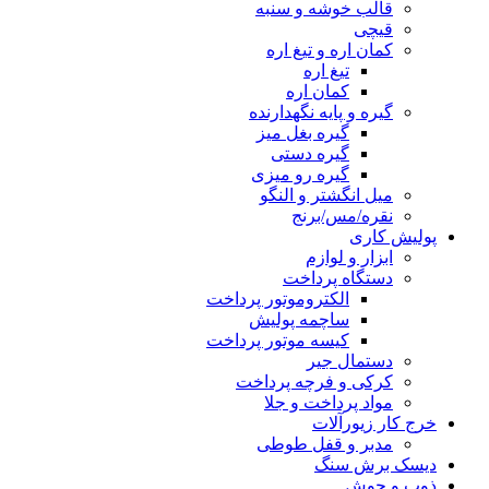
قالب خوشه و سنبه
قیچی
کمان اره و تیغ اره
تیغ اره
کمان اره
گیره و پایه نگهدارنده
گیره بغل میز
گیره دستی
گیره رو میزی
میل انگشتر و النگو
نقره/مس/برنج
پولیش کاری
ابزار و لوازم
دستگاه پرداخت
الکتروموتور پرداخت
ساچمه پولیش
کیسه موتور پرداخت
دستمال جیر
کرکی و فرچه پرداخت
مواد پرداخت و جلا
خرج کار زیورآلات
مدبر و قفل طوطی
دیسک برش سنگ
ذوب و جوش