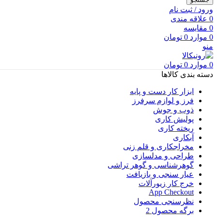
ورود / ثبت نام
0
علاقه مندی
0
مقایسه
0
موارد
0
تومان
منو
0
موارد
0
تومان
دسته بندی کالاها
ابزار کار دست و پایه
فرز و لوازم سرفرز
ذوب و جوش
پولیش کاری
ریخته کاری
آبکاری
مخراجکاری و قلم زنی
طراحی و مدلسازی
گوهرشناسی و گوهر تراشی
عیار سنجی و بازیافت
خرج کار زیورآلات
App Checkout
نظرسنجی محصول
برگه محصول 2