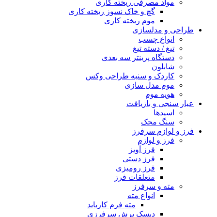
مواد مصرفی ریخته کاری
گچ و خاک نسوز ریخته کاری
موم ریخته کاری
طراحی و مدلسازی
انواع چسب
تیغ / دسته تیغ
دستگاه پرینتر سه بعدی
شابلون
کاردک و سنبه طراحی وکس
موم مدل سازی
هویه موم
عیار سنجی و بازیافت
اسیدها
سنگ محک
فرز و لوازم سرفرز
فرز و لوازم
فرز آویز
فرز دستی
فرز رومیزی
متعلقات فرز
مته و سرفرز
انواع مته
مته فرم کارباید
دیسک برش سرفرزی