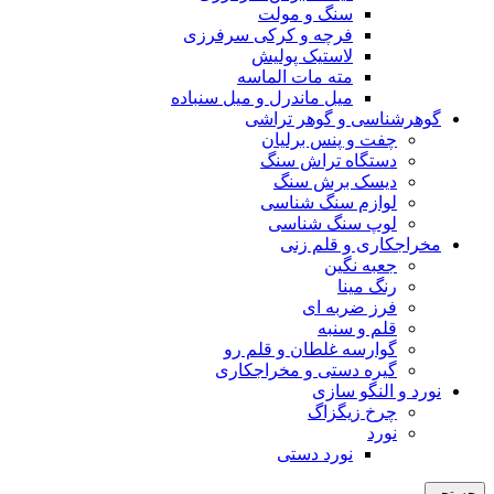
سنگ و مولت
فرچه و کرکی سرفرزی
لاستیک پولیش
مته مات الماسه
میل ماندرل و میل سنباده
گوهرشناسی و گوهر تراشی
چفت و پنس برلیان
دستگاه تراش سنگ
دیسک برش سنگ
لوازم سنگ شناسی
لوپ سنگ شناسی
مخراجکاری و قلم زنی
جعبه نگین
رنگ مینا
فرز ضربه ای
قلم و سنبه
گوارسه غلطان و قلم رو
گیره دستی و مخراجکاری
نورد و النگو سازی
چرخ زیگزاگ
نورد
نورد دستی
جستجو