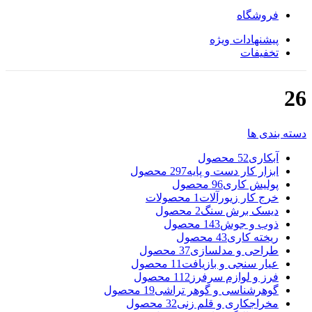
فروشگاه
پیشنهادات ویژه
تخفیفات
26
دسته بندی ها
آبکاری
52 محصول
ابزار کار دست و پایه
297 محصول
پولیش کاری
96 محصول
خرج کار زیورآلات
1 محصولات
دیسک برش سنگ
2 محصول
ذوب و جوش
143 محصول
ریخته کاری
43 محصول
طراحی و مدلسازی
37 محصول
عیار سنجی و بازیافت
11 محصول
فرز و لوازم سرفرز
112 محصول
گوهرشناسی و گوهر تراشی
19 محصول
مخراجکاری و قلم زنی
32 محصول