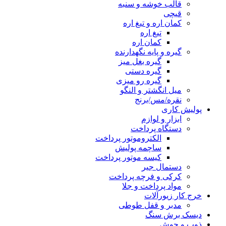
قالب خوشه و سنبه
قیچی
کمان اره و تیغ اره
تیغ اره
کمان اره
گیره و پایه نگهدارنده
گیره بغل میز
گیره دستی
گیره رو میزی
میل انگشتر و النگو
نقره/مس/برنج
پولیش کاری
ابزار و لوازم
دستگاه پرداخت
الکتروموتور پرداخت
ساچمه پولیش
کیسه موتور پرداخت
دستمال جیر
کرکی و فرچه پرداخت
مواد پرداخت و جلا
خرج کار زیورآلات
مدبر و قفل طوطی
دیسک برش سنگ
ذوب و جوش