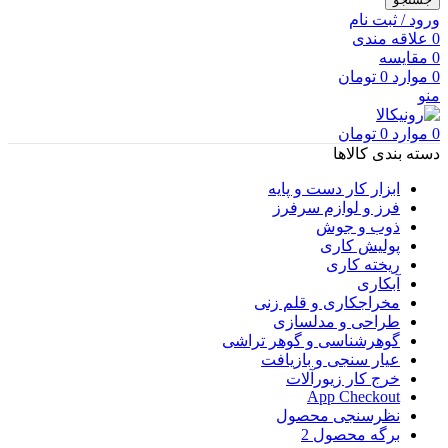
ورود / ثبت نام
0
علاقه مندی
0
مقایسه
0
موارد
0
تومان
منو
0
موارد
0
تومان
دسته بندی کالاها
ابزار کار دست و پایه
فرز و لوازم سرفرز
ذوب و جوش
پولیش کاری
ریخته کاری
آبکاری
مخراجکاری و قلم زنی
طراحی و مدلسازی
گوهرشناسی و گوهر تراشی
عیار سنجی و بازیافت
خرج کار زیورآلات
App Checkout
نظرسنجی محصول
برگه محصول 2