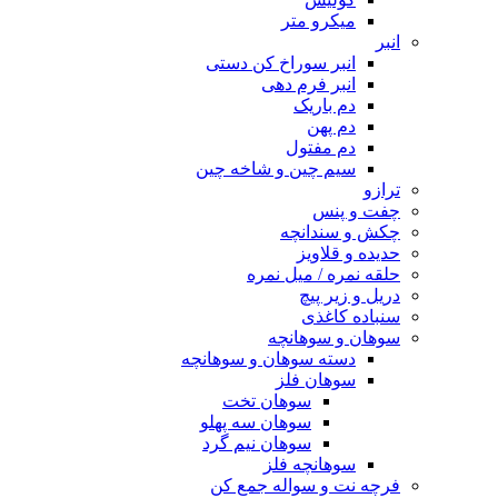
میکرو متر
انبر
انبر سوراخ کن دستی
انبر فرم دهی
دم باریک
دم پهن
دم مفتول
سیم چین و شاخه چین
ترازو
چفت و پنس
چکش و سندانچه
حدیده و قلاویز
حلقه نمره / میل نمره
دریل و زیر پیچ
سنباده کاغذی
سوهان و سوهانچه
دسته سوهان و سوهانچه
سوهان فلز
سوهان تخت
سوهان سه پهلو
سوهان نیم گرد
سوهانچه فلز
فرچه نت و سواله جمع کن