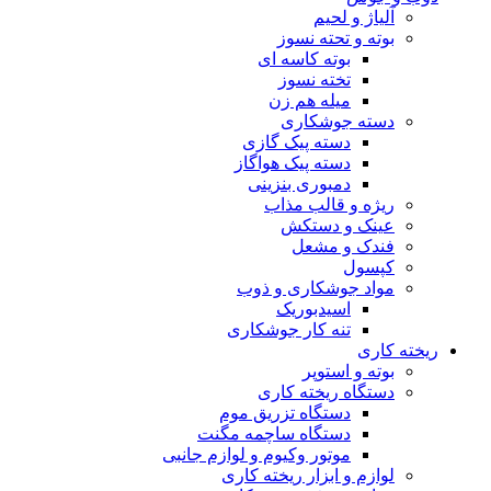
آلیاژ و لحیم
بوته و تحته نسوز
بوته کاسه ای
تخته نسوز
میله هم زن
دسته جوشکاری
دسته پیک گازی
دسته پیک هواگاز
دمبوری بنزینی
ریژه و قالب مذاب
عینک و دستکش
فندک و مشعل
کپسول
مواد جوشکاری و ذوب
اسیدبوریک
تنه کار جوشکاری
ریخته کاری
بوته و استوپر
دستگاه ریخته کاری
دستگاه تزریق موم
دستگاه ساچمه مگنت
موتور وکیوم و لوازم جانبی
لوازم و ابزار ریخته کاری