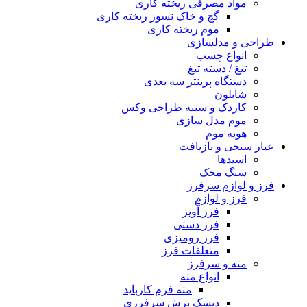
مواد مصرفی ریخته کاری
گچ و خاک نسوز ریخته کاری
موم ریخته کاری
طراحی و مدلسازی
انواع چسب
تیغ / دسته تیغ
دستگاه پرینتر سه بعدی
شابلون
کاردک و سنبه طراحی وکس
موم مدل سازی
هویه موم
عیار سنجی و بازیافت
اسیدها
سنگ محک
فرز و لوازم سرفرز
فرز و لوازم
فرز آویز
فرز دستی
فرز رومیزی
متعلقات فرز
مته و سرفرز
انواع مته
مته فرم کارباید
دیسک برش سرفرزی