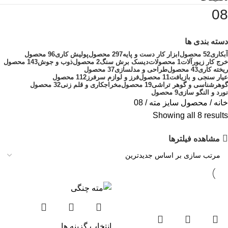
08
دسته بندی ها
آبکاری
52 محصول
ابزار کار دست و پایه
297 محصول
پولیش کاری
96 محصول
خرج کار زیورآلات
1 محصولات
دیسک برش سنگ
2 محصول
ذوب و جوش
143 محصول
ریخته کاری
43 محصول
طراحی و مدلسازی
37 محصول
عیار سنجی و بازیافت
11 محصول
فرز و لوازم سرفرز
112 محصول
گوهرشناسی و گوهر تراشی
19 محصول
مخراجکاری و قلم زنی
32 محصول
نورد و النگو سازی
9 محصول
خانه
محصول سایز مته
08
Showing all 8 results
مشاهده فیلترها
انتخاب گزینه ها