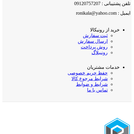
تلفن پشتیبانی : 09120757207
ایمیل : ronikala@yahoo.com
خرید از رونیکالا
ثبت سفارش
ارسال سفارش
روش پرداخت
رونیبلاگ
خدمات مشتریان
حفظ حریم خصوصی
شرایط مرجوع کالا
شرایط و ضوابط
تماس با ما