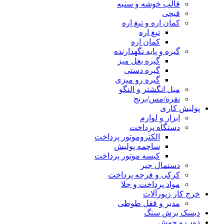
قالب خوشه و سنبه
قیچی
کمان اره و تیغ اره
تیغ اره
کمان اره
گیره و پایه نگهدارنده
گیره بغل میز
گیره دستی
گیره رو میزی
میل انگشتر و النگو
نقره/مس/برنج
پولیش کاری
ابزار و لوازم
دستگاه پرداخت
الکتروموتور پرداخت
ساچمه پولیش
کیسه موتور پرداخت
دستمال جیر
کرکی و فرچه پرداخت
مواد پرداخت و جلا
خرج کار زیورآلات
مدبر و قفل طوطی
دیسک برش سنگ
ذوب و جوش