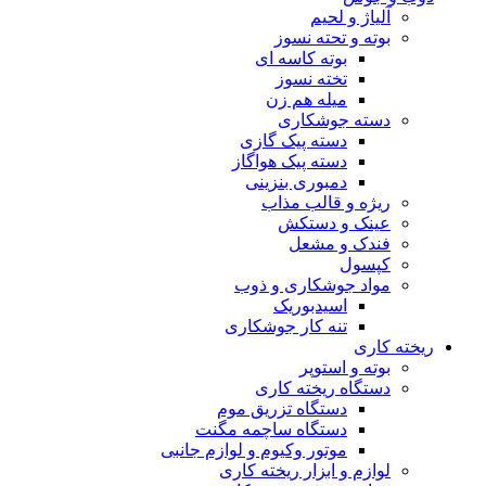
آلیاژ و لحیم
بوته و تحته نسوز
بوته کاسه ای
تخته نسوز
میله هم زن
دسته جوشکاری
دسته پیک گازی
دسته پیک هواگاز
دمبوری بنزینی
ریژه و قالب مذاب
عینک و دستکش
فندک و مشعل
کپسول
مواد جوشکاری و ذوب
اسیدبوریک
تنه کار جوشکاری
ریخته کاری
بوته و استوپر
دستگاه ریخته کاری
دستگاه تزریق موم
دستگاه ساچمه مگنت
موتور وکیوم و لوازم جانبی
لوازم و ابزار ریخته کاری