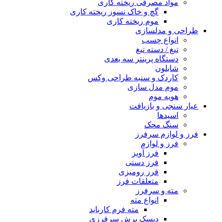
مواد مصرفی ریخته کاری
گچ و خاک نسوز ریخته کاری
موم ریخته کاری
طراحی و مدلسازی
انواع چسب
تیغ / دسته تیغ
دستگاه پرینتر سه بعدی
شابلون
کاردک و سنبه طراحی وکس
موم مدل سازی
هویه موم
عیار سنجی و بازیافت
اسیدها
سنگ محک
فرز و لوازم سرفرز
فرز و لوازم
فرز آویز
فرز دستی
فرز رومیزی
متعلقات فرز
مته و سرفرز
انواع مته
مته فرم کارباید
دیسک برش سرفرزی