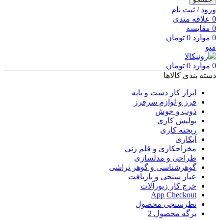
ورود / ثبت نام
0
علاقه مندی
0
مقایسه
0
موارد
0
تومان
منو
0
موارد
0
تومان
دسته بندی کالاها
ابزار کار دست و پایه
فرز و لوازم سرفرز
ذوب و جوش
پولیش کاری
ریخته کاری
آبکاری
مخراجکاری و قلم زنی
طراحی و مدلسازی
گوهرشناسی و گوهر تراشی
عیار سنجی و بازیافت
خرج کار زیورآلات
App Checkout
نظرسنجی محصول
برگه محصول 2