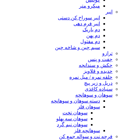
میکرو متر
انبر
انبر سوراخ کن دستی
انبر فرم دهی
دم باریک
دم پهن
دم مفتول
سیم چین و شاخه چین
ترازو
چفت و پنس
چکش و سندانچه
حدیده و قلاویز
حلقه نمره / میل نمره
دریل و زیر پیچ
سنباده کاغذی
سوهان و سوهانچه
دسته سوهان و سوهانچه
سوهان فلز
سوهان تخت
سوهان سه پهلو
سوهان نیم گرد
سوهانچه فلز
فرچه نت و سواله جمع کن