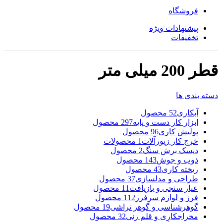
فروشگاه
پیشنهادات ویژه
تخفیفات
قطر 200 میلی متر
دسته بندی ها
آبکاری
52 محصول
ابزار کار دست و پایه
297 محصول
پولیش کاری
96 محصول
خرج کار زیورآلات
1 محصولات
دیسک برش سنگ
2 محصول
ذوب و جوش
143 محصول
ریخته کاری
43 محصول
طراحی و مدلسازی
37 محصول
عیار سنجی و بازیافت
11 محصول
فرز و لوازم سرفرز
112 محصول
گوهرشناسی و گوهر تراشی
19 محصول
مخراجکاری و قلم زنی
32 محصول