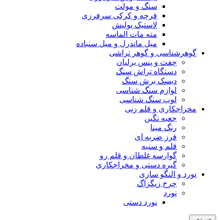
سنگ و مولت
فرچه و کرکی سرفرزی
لاستیک پولیش
مته مات الماسه
میل ماندرل و میل سنباده
گوهرشناسی و گوهر تراشی
چفت و پنس برلیان
دستگاه تراش سنگ
دیسک برش سنگ
لوازم سنگ شناسی
لوپ سنگ شناسی
مخراجکاری و قلم زنی
جعبه نگین
رنگ مینا
فرز ضربه ای
قلم و سنبه
گوارسه غلطان و قلم رو
گیره دستی و مخراجکاری
نورد و النگو سازی
چرخ زیگزاگ
نورد
نورد دستی
جستجو