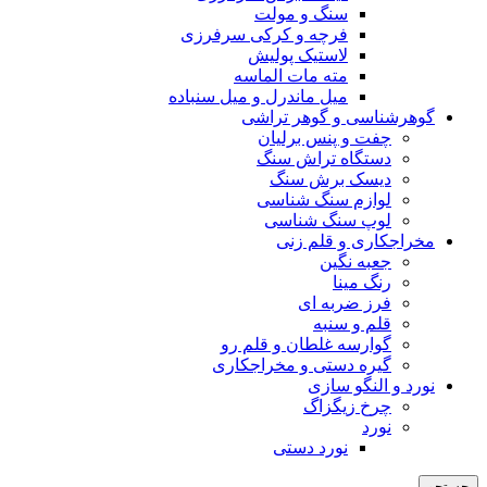
سنگ و مولت
فرچه و کرکی سرفرزی
لاستیک پولیش
مته مات الماسه
میل ماندرل و میل سنباده
گوهرشناسی و گوهر تراشی
چفت و پنس برلیان
دستگاه تراش سنگ
دیسک برش سنگ
لوازم سنگ شناسی
لوپ سنگ شناسی
مخراجکاری و قلم زنی
جعبه نگین
رنگ مینا
فرز ضربه ای
قلم و سنبه
گوارسه غلطان و قلم رو
گیره دستی و مخراجکاری
نورد و النگو سازی
چرخ زیگزاگ
نورد
نورد دستی
جستجو