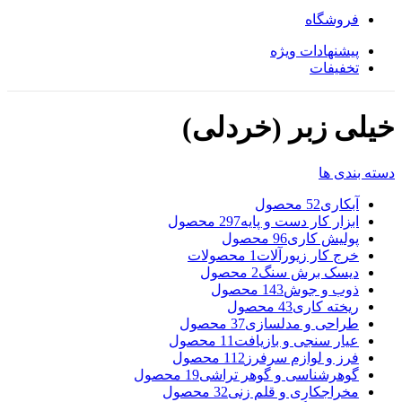
فروشگاه
پیشنهادات ویژه
تخفیفات
خیلی زبر (خردلی)
دسته بندی ها
آبکاری
52 محصول
ابزار کار دست و پایه
297 محصول
پولیش کاری
96 محصول
خرج کار زیورآلات
1 محصولات
دیسک برش سنگ
2 محصول
ذوب و جوش
143 محصول
ریخته کاری
43 محصول
طراحی و مدلسازی
37 محصول
عیار سنجی و بازیافت
11 محصول
فرز و لوازم سرفرز
112 محصول
گوهرشناسی و گوهر تراشی
19 محصول
مخراجکاری و قلم زنی
32 محصول