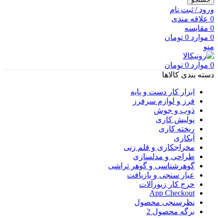
ورود / ثبت نام
0
علاقه مندی
0
مقایسه
0
موارد
0
تومان
منو
0
موارد
0
تومان
دسته بندی کالاها
ابزار کار دست و پایه
فرز و لوازم سرفرز
ذوب و جوش
پولیش کاری
ریخته کاری
آبکاری
مخراجکاری و قلم زنی
طراحی و مدلسازی
گوهرشناسی و گوهر تراشی
عیار سنجی و بازیافت
خرج کار زیورآلات
App Checkout
نظرسنجی محصول
برگه محصول 2