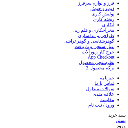
فرز و لوازم سرفرز
ذوب و جوش
پولیش کاری
ریخته کاری
آبکاری
مخراجکاری و قلم زنی
طراحی و مدلسازی
گوهرشناسی و گوهر تراشی
عیار سنجی و بازیافت
خرج کار زیورآلات
App Checkout
نظرسنجی محصول
برگه محصول 2
خبرنامه
تماس با ما
سوالات متداول
علاقه مندی
مقایسه
ورود / ثبت نام
سبد خرید
بستن
ورود