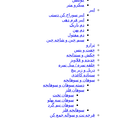
میکرو متر
انبر
انبر سوراخ کن دستی
انبر فرم دهی
دم باریک
دم پهن
دم مفتول
سیم چین و شاخه چین
ترازو
چفت و پنس
چکش و سندانچه
حدیده و قلاویز
حلقه نمره / میل نمره
دریل و زیر پیچ
سنباده کاغذی
سوهان و سوهانچه
دسته سوهان و سوهانچه
سوهان فلز
سوهان تخت
سوهان سه پهلو
سوهان نیم گرد
سوهانچه فلز
فرچه نت و سواله جمع کن