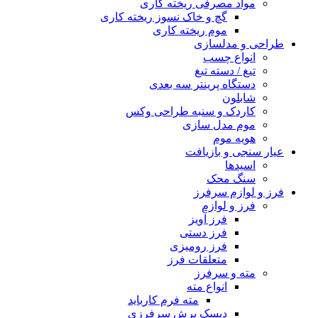
مواد مصرفی ریخته کاری
گچ و خاک نسوز ریخته کاری
موم ریخته کاری
طراحی و مدلسازی
انواع چسب
تیغ / دسته تیغ
دستگاه پرینتر سه بعدی
شابلون
کاردک و سنبه طراحی وکس
موم مدل سازی
هویه موم
عیار سنجی و بازیافت
اسیدها
سنگ محک
فرز و لوازم سرفرز
فرز و لوازم
فرز آویز
فرز دستی
فرز رومیزی
متعلقات فرز
مته و سرفرز
انواع مته
مته فرم کارباید
دیسک برش سرفرزی