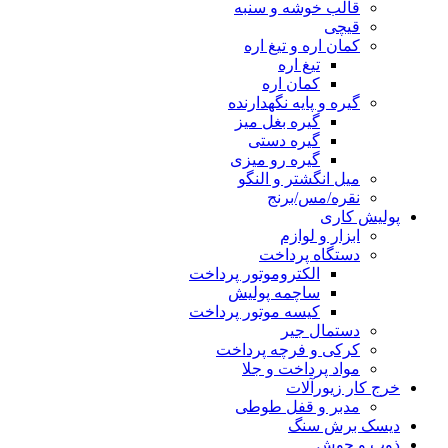
قالب خوشه و سنبه
قیچی
کمان اره و تیغ اره
تیغ اره
کمان اره
گیره و پایه نگهدارنده
گیره بغل میز
گیره دستی
گیره رو میزی
میل انگشتر و النگو
نقره/مس/برنج
پولیش کاری
ابزار و لوازم
دستگاه پرداخت
الکتروموتور پرداخت
ساچمه پولیش
کیسه موتور پرداخت
دستمال جیر
کرکی و فرچه پرداخت
مواد پرداخت و جلا
خرج کار زیورآلات
مدبر و قفل طوطی
دیسک برش سنگ
ذوب و جوش