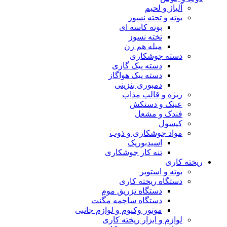
آلیاژ و لحیم
بوته و تحته نسوز
بوته کاسه ای
تخته نسوز
میله هم زن
دسته جوشکاری
دسته پیک گازی
دسته پیک هواگاز
دمبوری بنزینی
ریژه و قالب مذاب
عینک و دستکش
فندک و مشعل
کپسول
مواد جوشکاری و ذوب
اسیدبوریک
تنه کار جوشکاری
ریخته کاری
بوته و استوپر
دستگاه ریخته کاری
دستگاه تزریق موم
دستگاه ساچمه مگنت
موتور وکیوم و لوازم جانبی
لوازم و ابزار ریخته کاری