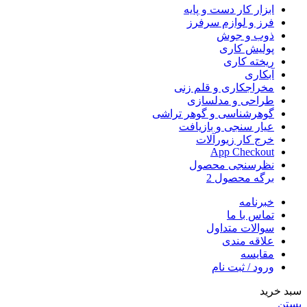
ابزار کار دست و پایه
فرز و لوازم سرفرز
ذوب و جوش
پولیش کاری
ریخته کاری
آبکاری
مخراجکاری و قلم زنی
طراحی و مدلسازی
گوهرشناسی و گوهر تراشی
عیار سنجی و بازیافت
خرج کار زیورآلات
App Checkout
نظرسنجی محصول
برگه محصول 2
خبرنامه
تماس با ما
سوالات متداول
علاقه مندی
مقایسه
ورود / ثبت نام
سبد خرید
بستن