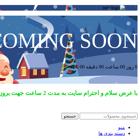
COMING SOON
0
روز
00
ساعت
00
دقیقه
00
ثانیه
با عرض سلام و احترام سایت به مدت 2 ساعت جهت بروز رسانی خارج از دسترس می باشد …
جستجو
منو
دسته بندی ها