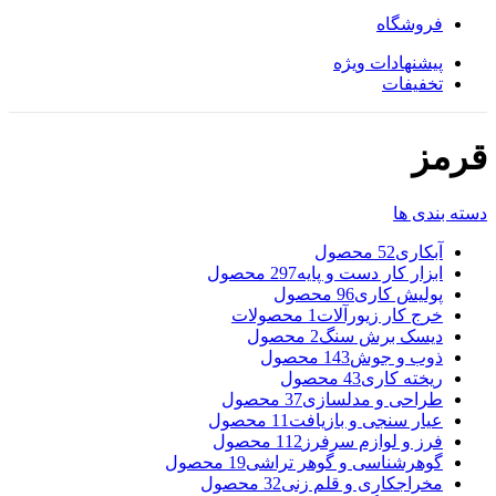
فروشگاه
پیشنهادات ویژه
تخفیفات
قرمز
دسته بندی ها
آبکاری
52 محصول
ابزار کار دست و پایه
297 محصول
پولیش کاری
96 محصول
خرج کار زیورآلات
1 محصولات
دیسک برش سنگ
2 محصول
ذوب و جوش
143 محصول
ریخته کاری
43 محصول
طراحی و مدلسازی
37 محصول
عیار سنجی و بازیافت
11 محصول
فرز و لوازم سرفرز
112 محصول
گوهرشناسی و گوهر تراشی
19 محصول
مخراجکاری و قلم زنی
32 محصول