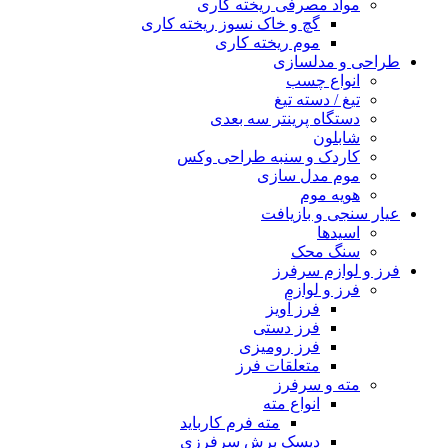
مواد مصرفی ریخته کاری
گچ و خاک نسوز ریخته کاری
موم ریخته کاری
طراحی و مدلسازی
انواع چسب
تیغ / دسته تیغ
دستگاه پرینتر سه بعدی
شابلون
کاردک و سنبه طراحی وکس
موم مدل سازی
هویه موم
عیار سنجی و بازیافت
اسیدها
سنگ محک
فرز و لوازم سرفرز
فرز و لوازم
فرز آویز
فرز دستی
فرز رومیزی
متعلقات فرز
مته و سرفرز
انواع مته
مته فرم کارباید
دیسک برش سرفرزی