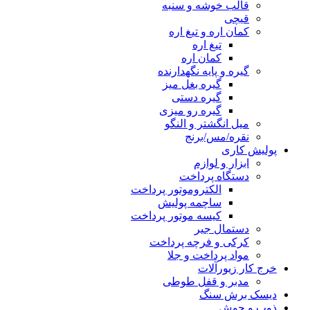
قالب خوشه و سنبه
قیچی
کمان اره و تیغ اره
تیغ اره
کمان اره
گیره و پایه نگهدارنده
گیره بغل میز
گیره دستی
گیره رو میزی
میل انگشتر و النگو
نقره/مس/برنج
پولیش کاری
ابزار و لوازم
دستگاه پرداخت
الکتروموتور پرداخت
ساچمه پولیش
کیسه موتور پرداخت
دستمال جیر
کرکی و فرچه پرداخت
مواد پرداخت و جلا
خرج کار زیورآلات
مدبر و قفل طوطی
دیسک برش سنگ
ذوب و جوش