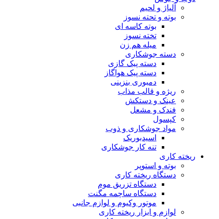
آلیاژ و لحیم
بوته و تحته نسوز
بوته کاسه ای
تخته نسوز
میله هم زن
دسته جوشکاری
دسته پیک گازی
دسته پیک هواگاز
دمبوری بنزینی
ریژه و قالب مذاب
عینک و دستکش
فندک و مشعل
کپسول
مواد جوشکاری و ذوب
اسیدبوریک
تنه کار جوشکاری
ریخته کاری
بوته و استوپر
دستگاه ریخته کاری
دستگاه تزریق موم
دستگاه ساچمه مگنت
موتور وکیوم و لوازم جانبی
لوازم و ابزار ریخته کاری