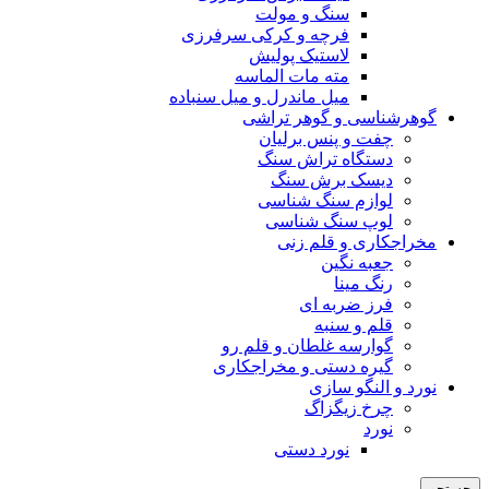
سنگ و مولت
فرچه و کرکی سرفرزی
لاستیک پولیش
مته مات الماسه
میل ماندرل و میل سنباده
گوهرشناسی و گوهر تراشی
چفت و پنس برلیان
دستگاه تراش سنگ
دیسک برش سنگ
لوازم سنگ شناسی
لوپ سنگ شناسی
مخراجکاری و قلم زنی
جعبه نگین
رنگ مینا
فرز ضربه ای
قلم و سنبه
گوارسه غلطان و قلم رو
گیره دستی و مخراجکاری
نورد و النگو سازی
چرخ زیگزاگ
نورد
نورد دستی
جستجو