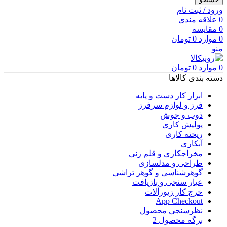
ورود / ثبت نام
0
علاقه مندی
0
مقایسه
0
موارد
0
تومان
منو
0
موارد
0
تومان
دسته بندی کالاها
ابزار کار دست و پایه
فرز و لوازم سرفرز
ذوب و جوش
پولیش کاری
ریخته کاری
آبکاری
مخراجکاری و قلم زنی
طراحی و مدلسازی
گوهرشناسی و گوهر تراشی
عیار سنجی و بازیافت
خرج کار زیورآلات
App Checkout
نظرسنجی محصول
برگه محصول 2