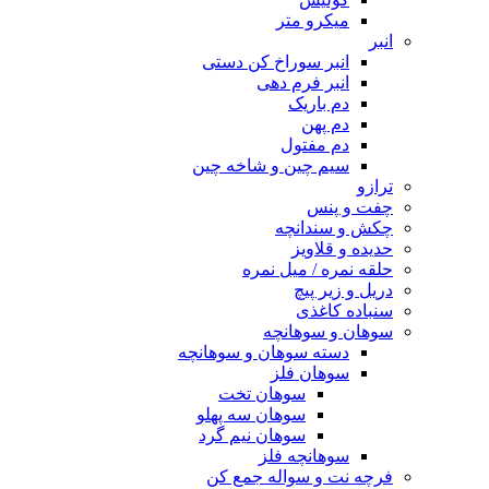
میکرو متر
انبر
انبر سوراخ کن دستی
انبر فرم دهی
دم باریک
دم پهن
دم مفتول
سیم چین و شاخه چین
ترازو
چفت و پنس
چکش و سندانچه
حدیده و قلاویز
حلقه نمره / میل نمره
دریل و زیر پیچ
سنباده کاغذی
سوهان و سوهانچه
دسته سوهان و سوهانچه
سوهان فلز
سوهان تخت
سوهان سه پهلو
سوهان نیم گرد
سوهانچه فلز
فرچه نت و سواله جمع کن