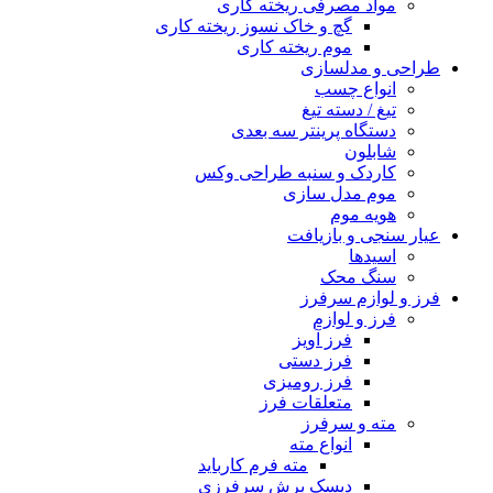
مواد مصرفی ریخته کاری
گچ و خاک نسوز ریخته کاری
موم ریخته کاری
طراحی و مدلسازی
انواع چسب
تیغ / دسته تیغ
دستگاه پرینتر سه بعدی
شابلون
کاردک و سنبه طراحی وکس
موم مدل سازی
هویه موم
عیار سنجی و بازیافت
اسیدها
سنگ محک
فرز و لوازم سرفرز
فرز و لوازم
فرز آویز
فرز دستی
فرز رومیزی
متعلقات فرز
مته و سرفرز
انواع مته
مته فرم کارباید
دیسک برش سرفرزی