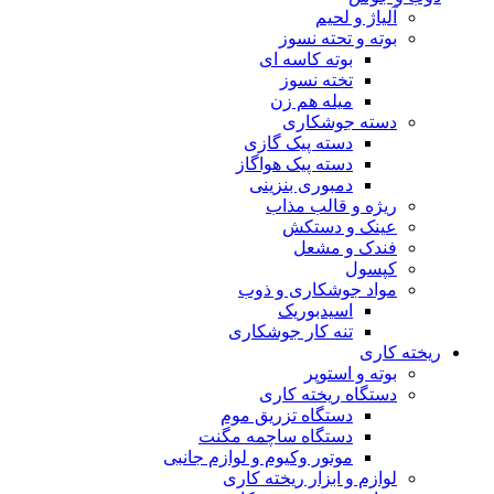
آلیاژ و لحیم
بوته و تحته نسوز
بوته کاسه ای
تخته نسوز
میله هم زن
دسته جوشکاری
دسته پیک گازی
دسته پیک هواگاز
دمبوری بنزینی
ریژه و قالب مذاب
عینک و دستکش
فندک و مشعل
کپسول
مواد جوشکاری و ذوب
اسیدبوریک
تنه کار جوشکاری
ریخته کاری
بوته و استوپر
دستگاه ریخته کاری
دستگاه تزریق موم
دستگاه ساچمه مگنت
موتور وکیوم و لوازم جانبی
لوازم و ابزار ریخته کاری