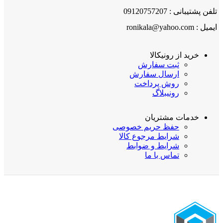
تلفن پشتیبانی : 09120757207
ایمیل : ronikala@yahoo.com
خرید از رونیکالا
ثبت سفارش
ارسال سفارش
روش پرداخت
رونیبلاگ
خدمات مشتریان
حفظ حریم خصوصی
شرایط مرجوع کالا
شرایط و ضوابط
تماس با ما