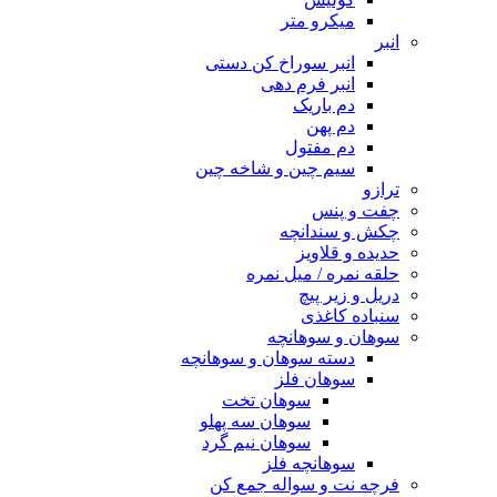
میکرو متر
انبر
انبر سوراخ کن دستی
انبر فرم دهی
دم باریک
دم پهن
دم مفتول
سیم چین و شاخه چین
ترازو
چفت و پنس
چکش و سندانچه
حدیده و قلاویز
حلقه نمره / میل نمره
دریل و زیر پیچ
سنباده کاغذی
سوهان و سوهانچه
دسته سوهان و سوهانچه
سوهان فلز
سوهان تخت
سوهان سه پهلو
سوهان نیم گرد
سوهانچه فلز
فرچه نت و سواله جمع کن