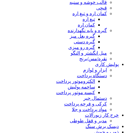
قالب خوشه و سنبه
قیچی
کمان اره و تیغ اره
تیغ اره
کمان اره
گیره و پایه نگهدارنده
گیره بغل میز
گیره دستی
گیره رو میزی
میل انگشتر و النگو
نقره/مس/برنج
پولیش کاری
ابزار و لوازم
دستگاه پرداخت
الکتروموتور پرداخت
ساچمه پولیش
کیسه موتور پرداخت
دستمال جیر
کرکی و فرچه پرداخت
مواد پرداخت و جلا
خرج کار زیورآلات
مدبر و قفل طوطی
دیسک برش سنگ
ذوب و جوش