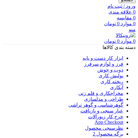
ورود / ثبت نام
0
علاقه مندی
0
مقایسه
0
موارد
0
تومان
منو
0
موارد
0
تومان
دسته بندی کالاها
ابزار کار دست و پایه
فرز و لوازم سرفرز
ذوب و جوش
پولیش کاری
ریخته کاری
آبکاری
مخراجکاری و قلم زنی
طراحی و مدلسازی
گوهرشناسی و گوهر تراشی
عیار سنجی و بازیافت
خرج کار زیورآلات
App Checkout
نظرسنجی محصول
برگه محصول 2