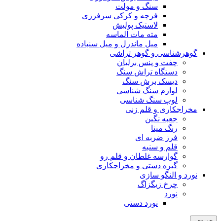
سنگ و مولت
فرچه و کرکی سرفرزی
لاستیک پولیش
مته مات الماسه
میل ماندرل و میل سنباده
گوهرشناسی و گوهر تراشی
چفت و پنس برلیان
دستگاه تراش سنگ
دیسک برش سنگ
لوازم سنگ شناسی
لوپ سنگ شناسی
مخراجکاری و قلم زنی
جعبه نگین
رنگ مینا
فرز ضربه ای
قلم و سنبه
گوارسه غلطان و قلم رو
گیره دستی و مخراجکاری
نورد و النگو سازی
چرخ زیگزاگ
نورد
نورد دستی
جستجو